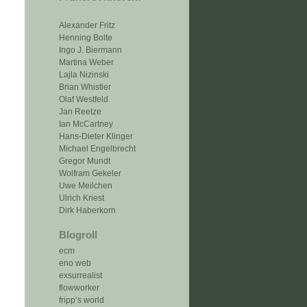
Alexander Fritz
Henning Bolte
Ingo J. Biermann
Martina Weber
Lajla Nizinski
Brian Whistler
Olaf Westfeld
Jan Reetze
Ian McCartney
Hans-Dieter Klinger
Michael Engelbrecht
Gregor Mundt
Wolfram Gekeler
Uwe Meilchen
Ulrich Kriest
Dirk Haberkorn
Blogroll
ecm
eno web
exsurrealist
flowworker
fripp‘s world