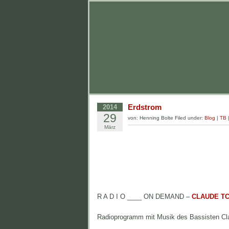
Erdstrom
2014
29
von: Henning Bolte Filed under:
Blog
|
TB
März
R A D I O ____ ON DEMAND –
CLAUDE T
Radioprogramm mit Musik des Bassisten Clau