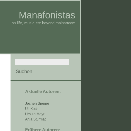
Manafonistas
on life, music etc beyond mainstream
Aktuelle Autoren:
Jochen Siemer
Uli Koch
Ursula Mayr
Anja Sturmat
Frühere Autoren: