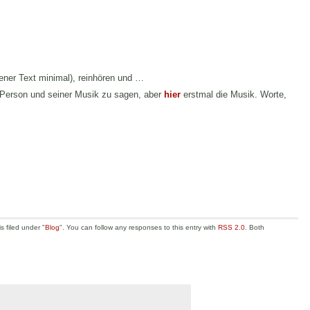
hener Text minimal), reinhören und …
 Person und seiner Musik zu sagen, aber
hier
erstmal die Musik. Worte,
 filed under "
Blog
". You can follow any responses to this entry with
RSS 2.0
. Both