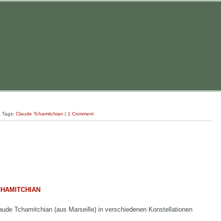
| Tags:
Claude Tchamitchian
|
1 Comment
CHAMITCHIAN
de Tchamitchian (aus Marseille) in verschiedenen Konstellationen