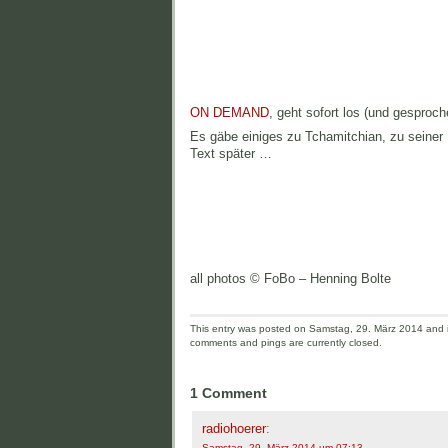
ON DEMAND
, geht sofort los (und gesproc
Es gäbe einiges zu Tchamitchian, zu seiner
Text später …
all photos © FoBo – Henning Bolte
This entry was posted on Samstag, 29. März 2014 and is
comments and pings are currently closed.
1 Comment
radiohoerer
:
Samstag, 29. März 2014 um 07:13