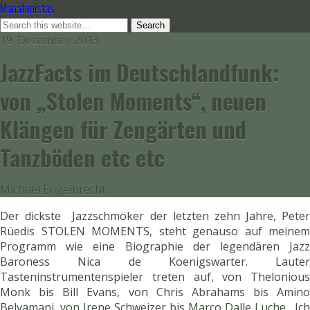
Manafonistas
19. Dezember 2013
JazzFacts im Deutschlandfunk:
von „Stolen Moments“, neuen
Klängen für Zengärten und
Tanzböden etc etc
Michael Engelbrecht
Der dickste Jazzschmöker der letzten zehn Jahre, Peter
Rüedis STOLEN MOMENTS, steht genauso auf meinem
Programm wie eine Biographie der legendären Jazz
Baroness Nica de Koenigswarter. Lauter
Tasteninstrumentenspieler treten auf, von Thelonious
Monk bis Bill Evans, von Chris Abrahams bis Amino
Belyamani, von Irene Schweizer bis Marco Dalle Luche. Ich