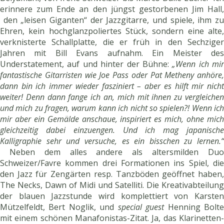
erinnere zum Ende an den jüngst gestorbenen Jim Hall,
den „leisen Giganten“ der Jazzgitarre, und spiele, ihm zu
Ehren, kein hochglanzpoliertes Stück, sondern eine alte,
verknisterte Schallplatte, die er früh in den Sechziger
Jahren mit Bill Evans aufnahm. Ein Meister des
Understatement, auf und hinter der Bühne:
„Wenn ich mir
fantastische Gitarristen wie Joe Pass oder Pat Metheny anhöre,
dann bin ich immer wieder fasziniert – aber es hilft mir nicht
weiter! Denn dann fange ich an, mich mit ihnen zu vergleichen
und mich zu fragen, warum kann ich nicht so spielen?! Wenn ich
mir aber ein Gemälde anschaue, inspiriert es mich, ohne mich
gleichzeitig dabei einzuengen. Und ich mag japanische
Kalligraphie sehr und versuche, es ein bisschen zu lernen.“
Neben dem alles andere als altersmilden Du
Schweizer/Favre kommen drei Formationen ins Spiel, die
den Jazz für Zengärten resp. Tanzböden geöffnet haben,
The Necks, Dawn of Midi und Satelliti. Die Kreativabteilung
der blauen Jazzstunde wird komplettiert von Karsten
Mützelfeldt, Bert Noglik, und
special guest
Henning Bolt
mit einem schönen Manafonistas-Zitat. Ja, das Klarinetten-