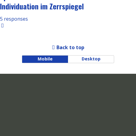
Individuation im Zerrspiegel
5 responses
Back to top
Mobile
Desktop