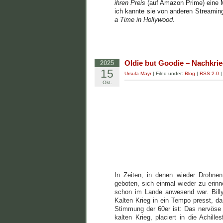
ihren Preis
(auf Amazon Prime) eine M
ich kannte sie von anderen Streamin
a Time in Hollywood
.
Oldie but Goodie – Nachkri
2025
15
Ursula Mayr
| Filed under:
Blog
|
RSS 2.0
Okt.
In Zeiten, in denen wieder Drohne
geboten, sich einmal wieder zu erin
schon im Lande anwesend war. Bill
Kalten Krieg in ein Tempo presst, da
Stimmung der 60er ist: Das nervöse
kalten Krieg, placiert in die Achil