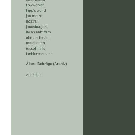
flowworker
fripp‘s world
jan reetze
jazztrail
jonasburgert
lacan entziffern
ohrenschmaus
radiohoerer
russell mills
thebluemoment
Ältere Beiträge (Archiv)
Anmelden