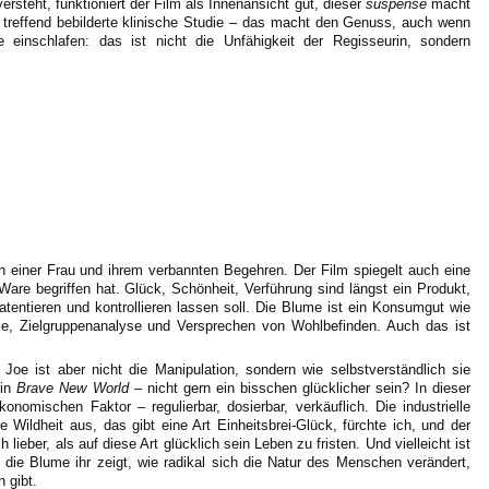
rsteht, funktioniert der Film als Innenansicht gut, dieser
suspense
macht
treffend bebilderte klinische Studie – das macht den Genuss, auch wenn
 einschlafen: das ist nicht die Unfähigkeit der Regisseurin, sondern
von einer Frau und ihrem verbannten Begehren. Der Film spiegelt auch eine
 Ware begriffen hat. Glück, Schönheit, Verführung sind längst ein Produkt,
patentieren und kontrollieren lassen soll. Die Blume ist ein Konsumgut wie
gie, Zielgruppenanalyse und Versprechen von Wohlbefinden. Auch das ist
 Joe ist aber nicht die Manipulation, sondern wie selbstverständlich sie
 in
Brave New World
– nicht gern ein bisschen glücklicher sein? In dieser
nomischen Faktor – regulierbar, dosierbar, verkäuflich. Die industrielle
 Wildheit aus, das gibt eine Art Einheitsbrei-Glück, fürchte ich, und der
 lieber, als auf diese Art glücklich sein Leben zu fristen. Und vielleicht ist
 die Blume ihr zeigt, wie radikal sich die Natur des Menschen verändert,
 gibt.