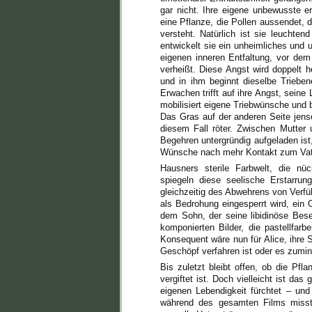
gar nicht. Ihre eigene unbewusste er
eine Pflanze, die Pollen aussendet, 
versteht. Natürlich ist sie leuchte
entwickelt sie ein unheimliches und u
eigenen inneren Entfaltung, vor dem
verheißt. Diese Angst wird doppelt 
und in ihm beginnt dieselbe Trieben
Erwachen trifft auf ihre Angst, seine
mobilisiert eigene Triebwünsche und
Das Gras auf der anderen Seite jense
diesem Fall röter. Zwischen Mutter
Begehren untergründig aufgeladen ist
Wünsche nach mehr Kontakt zum Vater 
Hausners sterile Farbwelt, die n
spiegeln diese seelische Erstarru
gleichzeitig des Abwehrens von Verf
als Bedrohung eingesperrt wird, ein
dem Sohn, der seine libidinöse Bese
komponierten Bilder, die pastellfar
Konsequent wäre nun für Alice, ihre
Geschöpf verfahren ist oder es zumin
Bis zuletzt bleibt offen, ob die Pf
vergiftet ist. Doch vielleicht ist das
eigenen Lebendigkeit fürchtet – und
während des gesamten Films misst