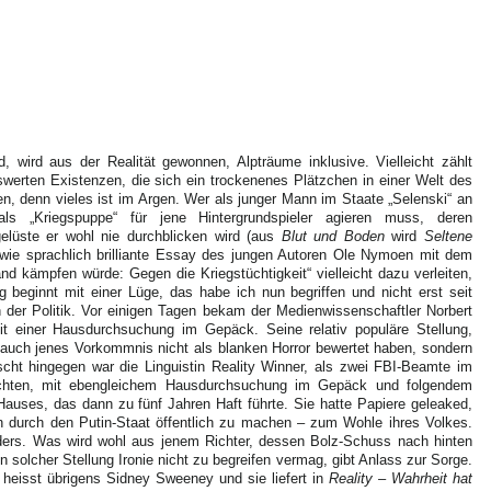
 wird aus der Realität gewonnen, Alpträume inklusive. Vielleicht zählt
swerten Existenzen, die sich ein trockenenes Plätzchen in einer Welt des
ten, denn vieles ist im Argen. Wer als junger Mann im Staate „Selenski“ an
als „Kriegspuppe“ für jene Hintergrundspieler agieren muss, deren
elüste er wohl nie durchblicken wird (aus
Blut und Boden
wird
Seltene
 wie sprachlich brilliante Essay des jungen Autoren Ole Nymoen mit dem
nd kämpfen würde: Gegen die Kriegstüchtigkeit“ vielleicht dazu verleiten,
beginnt mit einer Lüge, das habe ich nun begriffen und nicht erst seit
 der Politik. Vor einigen Tagen bekam der Medienwissenschaftler Norbert
it einer Hausdurchsuchung im Gepäck. Seine relativ populäre Stellung,
auch jenes Vorkommnis nicht als blanken Horror bewertet haben, sondern
cht hingegen war die Linguistin Reality Winner, als zwei FBI-Beamte im
chten, mit ebengleichem Hausdurchsuchung im Gepäck und folgendem
Hauses, das dann zu fünf Jahren Haft führte. Sie hatte Papiere geleaked,
 durch den Putin-Staat öffentlich zu machen – zum Wohle ihres Volkes.
ders. Was wird wohl aus jenem Richter, dessen Bolz-Schuss nach hinten
n solcher Stellung Ironie nicht zu begreifen vermag, gibt Anlass zur Sorge.
 heisst übrigens Sidney Sweeney und sie liefert in
Reality – Wahrheit hat