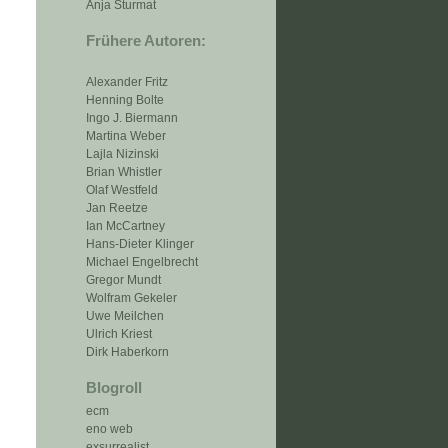
Anja Sturmat
Frühere Autoren:
Alexander Fritz
Henning Bolte
Ingo J. Biermann
Martina Weber
Lajla Nizinski
Brian Whistler
Olaf Westfeld
Jan Reetze
Ian McCartney
Hans-Dieter Klinger
Michael Engelbrecht
Gregor Mundt
Wolfram Gekeler
Uwe Meilchen
Ulrich Kriest
Dirk Haberkorn
Blogroll
ecm
eno web
exsurrealist