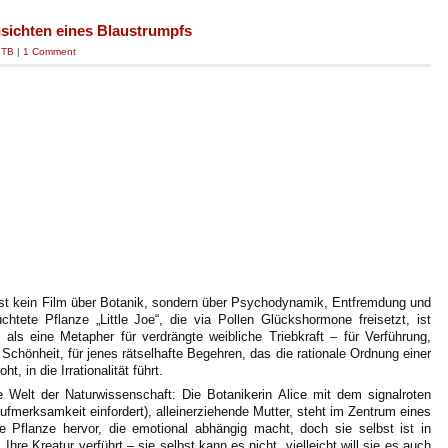
nsichten eines Blaustrumpfs
|
TB
|
1 Comment
 ist kein Film über Botanik, sondern über Psychodynamik, Entfremdung und
chtete Pflanze „Little Joe“, die via Pollen Glückshormone freisetzt, ist
 als eine Metapher für verdrängte weibliche Triebkraft – für Verführung,
Schönheit, für jenes rätselhafte Begehren, das die rationale Ordnung einer
t, in die Irrationalität führt.
te Welt der Naturwissenschaft: Die Botanikerin Alice mit dem signalroten
ufmerksamkeit einfordert), alleinerziehende Mutter, steht im Zentrum eines
e Pflanze hervor, die emotional abhängig macht, doch sie selbst ist in
hre Kreatur verführt – sie selbst kann es nicht, vielleicht will sie es auch