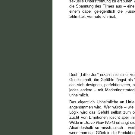
sexuelle Unterströmung zu erspüren ve
die Spannung des Filmes aus – eine 
einem dabei gelegentlich die Füsse
Stilmittel, vermute ich mal.
Doch „Little Joe“ erzählt nicht nur 
Gesellschaft, die Gefühle längst als
das sich designen, perfektionieren, 
jedes andere – mit Marketingstrate
unheimlich.
Das eigentlich Unheimliche an Little
angenommen wird. Wer würde – wie
Logik wird das Gefühl selbst zum öko
Zucht von Emotionen löscht aber ihre
Wilde in
Brave New World
erhängt sich
Alice deshalb so misstrauisch – weil
wenn man das Glück in die Produktion