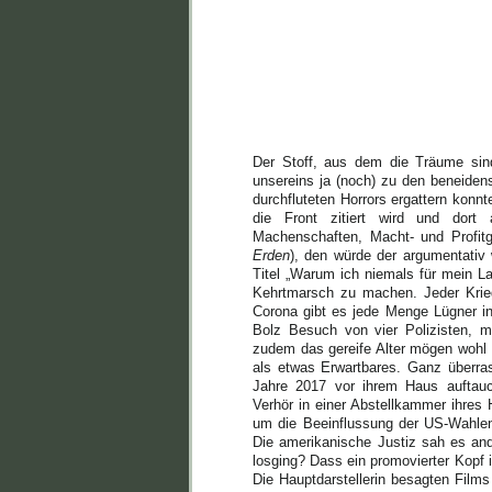
Der Stoff, aus dem die Träume sind,
unsereins ja (noch) zu den beneiden
durchfluteten Horrors ergattern konn
die Front zitiert wird und dort 
Machenschaften, Macht- und Profitg
Erden
), den würde der argumentativ
Titel „Warum ich niemals für mein La
Kehrtmarsch zu machen. Jeder Krieg 
Corona gibt es jede Menge Lügner in
Bolz Besuch von vier Polizisten, m
zudem das gereife Alter mögen wohl 
als etwas Erwartbares. Ganz überras
Jahre 2017 vor ihrem Haus auftau
Verhör in einer Abstellkammer ihres 
um die Beeinflussung der US-Wahlen
Die amerikanische Justiz sah es an
losging? Dass ein promovierter Kopf i
Die Hauptdarstellerin besagten Films