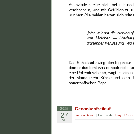
Assoziativ stellte sich bei mir 
verabscheut, was mit Gefühlen zu tun
wuchern (die beiden hätten sich prim
„Was mir auf die Nerven g
von Molchen — überhaupt 
blühender Verwesung. Wo m
Das Schicksal zwingt den Ingenieur 
dem er das lernt was er noch nicht k
eine Pollendusche ab, wagt es einen
der Mama mehr Küsse und dem Jung
sauertöpfischen Papa!
Gedankenfreilauf
2025
27
Jochen Siemer
| Filed under:
Blog
|
RSS 2
Okt.