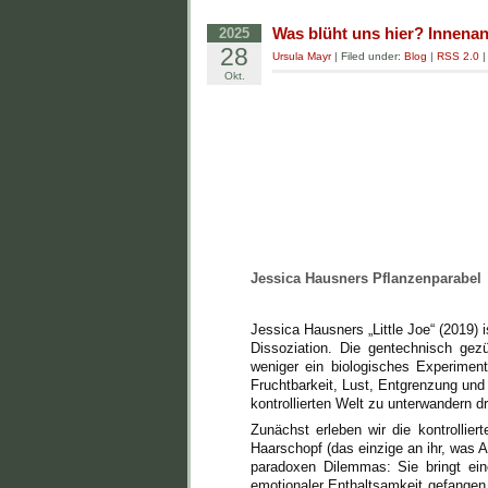
Was blüht uns hier? Innena
2025
28
Ursula Mayr
| Filed under:
Blog
|
RSS 2.0
Okt.
Jessica Hausners Pflanzenparabel
Jessica Hausners „Little Joe“ (2019)
Dissoziation. Die gentechnisch gezü
weniger ein biologisches Experiment
Fruchtbarkeit, Lust, Entgrenzung und 
kontrollierten Welt zu unterwandern droh
Zunächst erleben wir die kontrollier
Haarschopf (das einzige an ihr, was A
paradoxen Dilemmas: Sie bringt ein
emotionaler Enthaltsamkeit gefangen. I