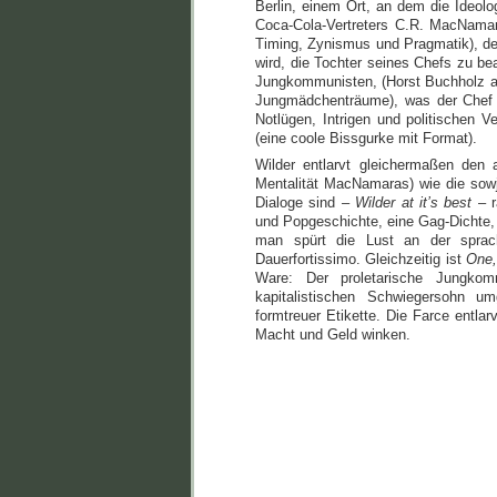
Berlin, einem Ort, an dem die Ideolo
Coca-Cola-Vertreters C.R. MacNamar
Timing, Zynismus und Pragmatik), der 
wird, die Tochter seines Chefs zu b
Jungkommunisten, (Horst Buchholz al
Jungmädchenträume), was der Chef 
Notlügen, Intrigen und politischen 
(eine coole Bissgurke mit Format).
Wilder entlarvt gleichermaßen den 
Mentalität MacNamaras) wie die sowje
Dialoge sind –
Wilder at it’s best
– r
und Popgeschichte, eine Gag-Dichte,
man spürt die Lust an der sprach
Dauerfortissimo. Gleichzeitig ist
One,
Ware: Der proletarische Jungkom
kapitalistischen Schwiegersohn um
formtreuer Etikette. Die Farce entla
Macht und Geld winken.