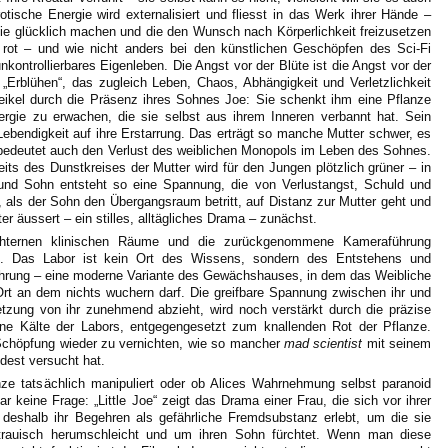
otische Energie wird externalisiert und fliesst in das Werk ihrer Hände –
die glücklich machen und die den Wunsch nach Körperlichkeit freizusetzen
nd rot – und wie nicht anders bei den künstlichen Geschöpfen des Sci-Fi
nkontrollierbares Eigenleben. Die Angst vor der Blüte ist die Angst vor der
 „Erblühen“, das zugleich Leben, Chaos, Abhängigkeit und Verletzlichkeit
heikel durch die Präsenz ihres Sohnes Joe: Sie schenkt ihm eine Pflanze
ergie zu erwachen, die sie selbst aus ihrem Inneren verbannt hat. Sein
 Lebendigkeit auf ihre Erstarrung. Das erträgt so manche Mutter schwer, es
 bedeutet auch den Verlust des weiblichen Monopols im Leben des Sohnes.
its des Dunstkreises der Mutter wird für den Jungen plötzlich grüner – in
 und Sohn entsteht so eine Spannung, die von Verlustangst, Schuld und
, als der Sohn den Übergangsraum betritt, auf Distanz zur Mutter geht und
äussert – ein stilles, alltägliches Drama – zunächst.
üchternen klinischen Räume und die zurückgenommene Kameraführung
ng. Das Labor ist kein Ort des Wissens, sondern des Entstehens und
ührung – eine moderne Variante des Gewächshauses, in dem das Weibliche
 Ort an dem nichts wuchern darf. Die greifbare Spannung zwischen ihr und
tzung von ihr zunehmend abzieht, wird noch verstärkt durch die präzise
bene Kälte der Labors, entgegengesetzt zum knallenden Rot der Pflanze.
 Schöpfung wieder zu vernichten, wie so mancher
mad scientist
mit seinem
dest versucht hat.
lanze tatsächlich manipuliert oder ob Alices Wahrnehmung selbst paranoid
 gar keine Frage: „Little Joe“ zeigt das Drama einer Frau, die sich vor ihrer
 deshalb ihr Begehren als gefährliche Fremdsubstanz erlebt, um die sie
rauisch herumschleicht und um ihren Sohn fürchtet. Wenn man diese