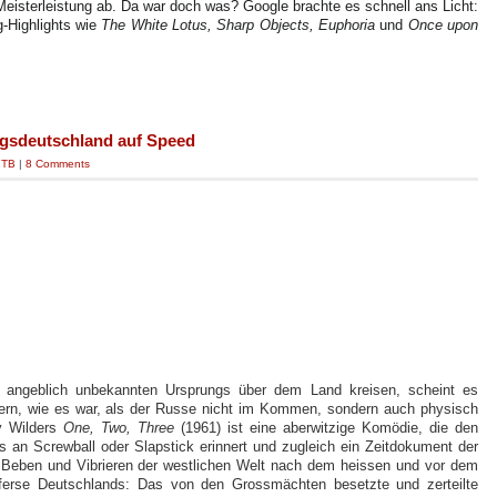
eisterleistung ab. Da war doch was? Google brachte es schnell ans Licht:
g-Highlights wie
The White Lotus, Sharp Objects, Euphoria
und
Once upon
egsdeutschland auf Speed
|
TB
|
8 Comments
n angeblich unbekannten Ursprungs über dem Land kreisen, scheint es
nern, wie es war, als der Russe nicht im Kommen, sondern auch physisch
y Wilders
One, Two, Three
(1961) ist eine aberwitzige Komödie, die den
s an Screwball oder Slapstick erinnert und zugleich ein Zeitdokument der
 Beben und Vibrieren der westlichen Welt nach dem heissen und vor dem
lesferse Deutschlands: Das von den Grossmächten besetzte und zerteilte