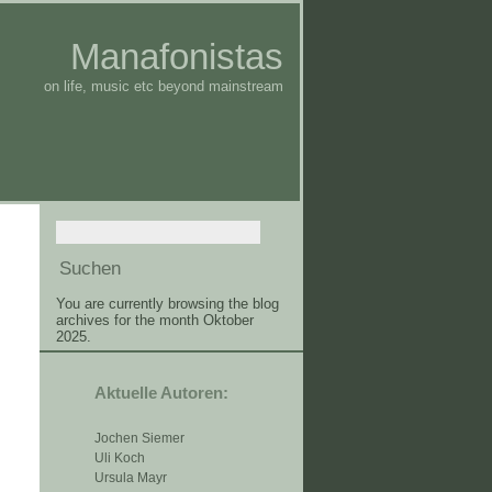
Manafonistas
on life, music etc beyond mainstream
You are currently browsing the blog
archives for the month Oktober
2025.
Aktuelle Autoren:
Jochen Siemer
Uli Koch
Ursula Mayr