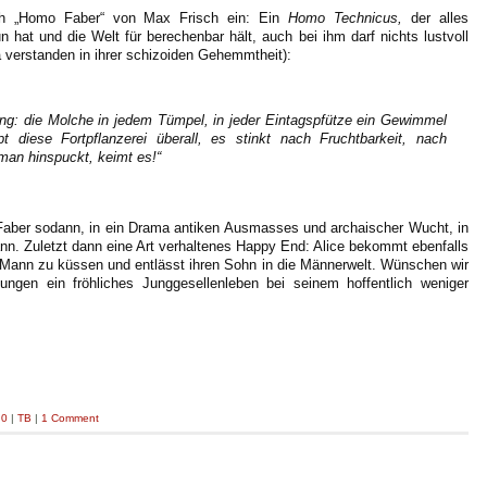
noch „Homo Faber“ von Max Frisch ein: Ein
Homo Technicus,
der alles
 hat und die Welt für berechenbar hält, auch bei ihm darf nichts lustvoll
a verstanden in ihrer schizoiden Gehemmtheit):
ing: die Molche in jedem Tümpel, in jeder Eintagspfütze ein Gewimmel
diese Fortpflanzerei überall, es stinkt nach Fruchtbarkeit, nach
an hinspuckt, keimt es!“
Faber sodann, in ein Drama antiken Ausmasses und archaischer Wucht, in
ann.
Zuletzt dann eine Art verhaltenes Happy End: Alice bekommt ebenfalls
 Mann zu küssen und entlässt ihren Sohn in die Männerwelt.
Wünschen wir
en ein fröhliches Junggesellenleben bei seinem hoffentlich weniger
.0
|
TB
|
1 Comment