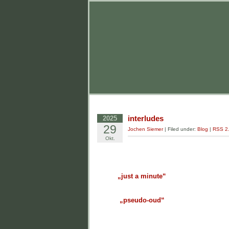
interludes
2025
29
Jochen Siemer
| Filed under:
Blog
|
RSS 2
Okt.
„just a minute“
„pseudo-oud“