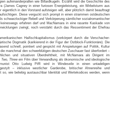
gien aufeinanderprallen wie Billardkugeln. Erzählt wird die Geschichte des
a (James Cagney in einer furiosen Energieleistung, ein Wirbelsturm aus
eigentlich in den Vorstand aufsteigen will, aber plötzlich damit beauftragt
eaufsichtigen. Diese verguckt sich prompt in einen strammen ostdeutschen
s schwarzlockiger Rebell und Verkörperung sämtlicher sozialromantischer
keineswegs erfahren darf und MacNamara in eine rasante Kaskade von
Verwicklungen zwingt, noch verstärkt durch das Ressentiment der Ehefrau
amerikanischen Haifischkapitalismus (verkörpert durch die Verschacher-
tische Dogmatik (karikierend in der Figur der Ostblock-Funktionäre). Die
asend schnell, pointiert und gespickt mit Anspielungen auf Politik, Kultur
 die manchmal den schwerblütigen deutschen Zuschauer fast überfordert –
lichen und situativen Überdrehtheit, mit McNamara als Dirigent im
 Two, Three
ein Film über Verwandlung als ökonomische und ideologische
munist Otto Ludwig Piffl wird in Windeseile in einen untadeligen
gestylt – inklusive westlicher Garderobe, britischer Ahnenreihe und
rvt so, wie beliebig austauschbar Identität und Wertekodices werden, wenn