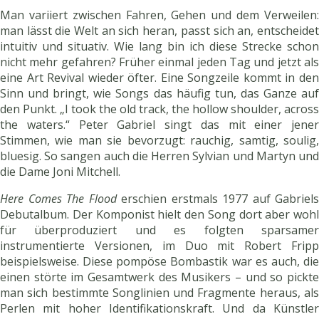
Man variiert zwischen Fahren, Gehen und dem Verweilen:
man lässt die Welt an sich heran, passt sich an, entscheidet
intuitiv und situativ. Wie lang bin ich diese Strecke schon
nicht mehr gefahren? Früher einmal jeden Tag und jetzt als
eine Art Revival wieder öfter. Eine Songzeile kommt in den
Sinn und bringt, wie Songs das häufig tun, das Ganze auf
den Punkt. „I took the old track, the hollow shoulder, across
the waters.“ Peter Gabriel singt das mit einer jener
Stimmen, wie man sie bevorzugt: rauchig, samtig, soulig,
bluesig. So sangen auch die Herren Sylvian und Martyn und
die Dame Joni Mitchell.
Here Comes The Flood
erschien erstmals 1977 auf Gabriels
Debutalbum. Der Komponist hielt den Song dort aber wohl
für überproduziert und es folgten sparsamer
instrumentierte Versionen, im Duo mit Robert Fripp
beispielsweise. Diese pompöse Bombastik war es auch, die
einen störte im Gesamtwerk des Musikers – und so pickte
man sich bestimmte Songlinien und Fragmente heraus, als
Perlen mit hoher Identifikationskraft. Und da Künstler