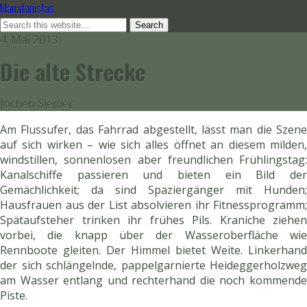
Manafonistas
4. Mai 2013
Die alte Strecke
Jochen Siemer
Am Flussufer, das Fahrrad abgestellt, lässt man die Szene
auf sich wirken – wie sich alles öffnet an diesem milden,
windstillen, sonnenlosen aber freundlichen Frühlingstag:
Kanalschiffe passieren und bieten ein Bild der
Gemächlichkeit; da sind Spaziergänger mit Hunden;
Hausfrauen aus der List absolvieren ihr Fitnessprogramm;
Spätaufsteher trinken ihr frühes Pils. Kraniche ziehen
vorbei, die knapp über der Wasseroberfläche wie
Rennboote gleiten. Der Himmel bietet Weite. Linkerhand
der sich schlängelnde, pappelgarnierte Heideggerholzweg
am Wasser entlang und rechterhand die noch kommende
Piste.