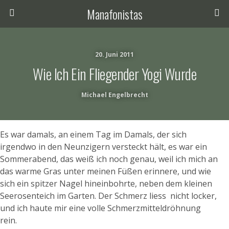
Manafonistas
20. Juni 2011
Wie Ich Ein Fliegender Yogi Wurde
Michael Engelbrecht
Es war damals, an einem Tag im Damals, der sich
irgendwo in den Neunzigern versteckt hält, es war ein
Sommerabend, das weiß ich noch genau, weil ich mich an
das warme Gras unter meinen Füßen erinnere, und wie
sich ein spitzer Nagel hineinbohrte, neben dem kleinen
Seerosenteich im Garten. Der Schmerz liess nicht locker,
und ich haute mir eine volle Schmerzmitteldröhnung
rein.