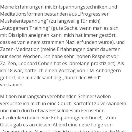
Meine Erfahrungen mit Entspannungstechniken und
Meditationsformen bestanden aus „Progressiver
Muskelentspannung“ (zu langweilig für mich),
„Autogenem Training“ (gute Sache, wenn man es sich
mit Disziplin aneignen kann; mich hat immer gestört,
dass es von einem strammen Nazi erfunden wurde), und
Zazen-Meditation (meine Erfahrungen damit dauerten
nur sechs Wochen, ich habe sehr hohen Respekt vor
Za-Zen, Leonard Cohen hat es jahrelang praktiziert). Als
ich 18 war, hatte ich einen Vortrag von TM-Anhängern
gehört, die mir allesamt arg „durch den Wind“
vorkamen.
Mit den nur langsam verebbenden Schmerzwellen
versuchte ich mich in eine Couch-Kartoffel zu verwandeln
und mich durch etwas Fesselndes im Fernsehen
abzulenken (auch eine Entspannugsmethode!). Zum
Glück gab es an diesem Abend eine neue Folge von
„Ausgerechnet Alaska“. Und ich tauchte sofort in die Welt