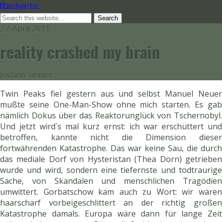
Manafonistas
27. April 2011
reality crashed my brain
Jochen Siemer
Twin Peaks fiel gestern aus und selbst Manuel Neuer
mußte seine One-Man-Show ohne mich starten. Es gab
nämlich Dokus über das Reaktorunglück von Tschernobyl.
Und jetzt wird´s mal kurz ernst: ich war erschüttert und
betroffen, kannte nicht die Dimension dieser
fortwährenden Katastrophe. Das war keine Sau, die durch
das mediale Dorf von Hysteristan (Thea Dorn) getrieben
wurde und wird, sondern eine tiefernste und todtraurige
Sache, von Skandalen und menschlichen Tragödien
umwittert. Gorbatschow kam auch zu Wort: wir wären
haarscharf vorbeigeschlittert an der richtig großen
Katastrophe damals. Europa wäre dann für lange Zeit