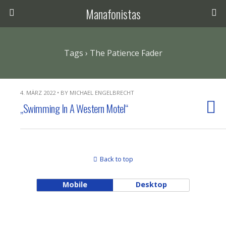
Manafonistas
Tags › The Patience Fader
4. MÄRZ 2022 • BY MICHAEL ENGELBRECHT
„Swimming In A Western Motel“
Back to top
Mobile
Desktop