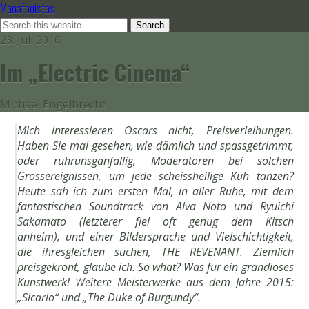
Manafonistas
23. Juli 2016
Im „Electric Cinema“
Michael Engelbrecht
Mich interessieren Oscars nicht, Preisverleihungen.
Haben Sie mal gesehen, wie dämlich und spassgetrimmt,
oder rührunsganfällig, Moderatoren bei solchen
Grossereignissen, um jede scheissheilige Kuh tanzen?
Heute sah ich zum ersten Mal, in aller Ruhe, mit dem
fantastischen Soundtrack von Alva Noto und Ryuichi
Sakamato (letzterer fiel oft genug dem Kitsch
anheim), und einer Bildersprache und Vielschichtigkeit,
die ihresgleichen suchen, THE REVENANT. Ziemlich
preisgekrönt, glaube ich. So what? Was für ein grandioses
Kunstwerk! Weitere Meisterwerke aus dem Jahre 2015:
„Sicario“ und „The Duke of Burgundy“.