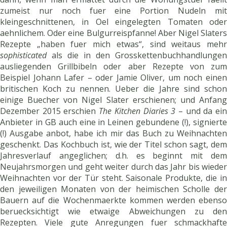
zumeist nur noch fuer eine Portion Nudeln mit
kleingeschnittenen, in Oel eingelegten Tomaten oder
aehnlichem. Oder eine Bulgurreispfanne! Aber Nigel Slaters
Rezepte „haben fuer mich etwas“, sind weitaus mehr
sophisticated
als die in den Grosskettenbuchhandlungen
ausliegenden Grillbibeln oder aber Rezepte von zum
Beispiel Johann Lafer – oder Jamie Oliver, um noch einen
britischen Koch zu nennen. Ueber die Jahre sind schon
einige Buecher von Nigel Slater erschienen; und Anfang
Dezember 2015 erschien
The Kitchen Diaries 3
– und da ei
Anbieter in GB auch eine in Leinen gebundene (!), signierte
(!) Ausgabe anbot, habe ich mir das Buch zu Weihnachten
geschenkt. Das Kochbuch ist, wie der Titel schon sagt, dem
Jahresverlauf angeglichen; d.h. es beginnt mit dem
Neujahrsmorgen und geht weiter durch das Jahr bis wieder
Weihnachten vor der Tür steht. Saisonale Produkte, die in
den jeweiligen Monaten von der heimischen Scholle der
Bauern auf die Wochenmaerkte kommen werden ebenso
beruecksichtigt wie etwaige Abweichungen zu den
Rezepten. Viele gute Anregungen fuer schmackhafte