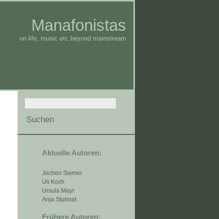
Manafonistas
on life, music etc beyond mainstream
Aktuelle Autoren:
Jochen Siemer
Uli Koch
Ursula Mayr
Anja Sturmat
Frühere Autoren: