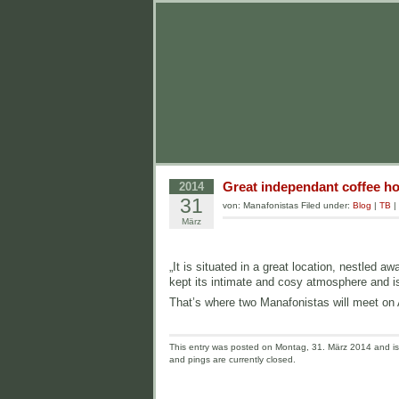
Great independant coffee ho
2014
31
von: Manafonistas Filed under:
Blog
|
TB
|
März
„It is situated in a great location, nestled 
kept its intimate and cosy atmosphere and is
That’s where two Manafonistas will meet on Ap
This entry was posted on Montag, 31. März 2014 and is 
and pings are currently closed.