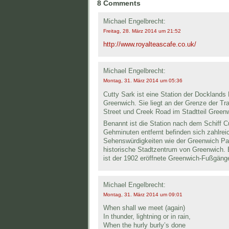
8 Comments
Michael Engelbrecht:
Freitag, 28. März 2014 um 21:52
http://www.royalteascafe.co.uk/
Michael Engelbrecht:
Montag, 31. März 2014 um 05:36
Cutty Sark ist eine Station der Docklands
Greenwich. Sie liegt an der Grenze der T
Street und Creek Road im Stadtteil Greenwi
Benannt ist die Station nach dem Schiff C
Gehminuten entfernt befinden sich zahlre
Sehenswürdigkeiten wie der Greenwich Pa
historische Stadtzentrum von Greenwich. E
ist der 1902 eröffnete Greenwich-Fußgänge
Michael Engelbrecht:
Montag, 31. März 2014 um 09:01
When shall we meet (again)
In thunder, lightning or in rain,
When the hurly burly’s done