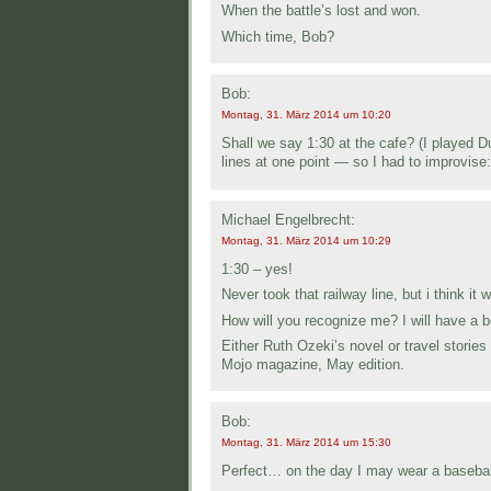
When the battle’s lost and won.
Which time, Bob?
Bob:
Montag, 31. März 2014 um 10:20
Shall we say 1:30 at the cafe? (I played D
lines at one point — so I had to improvise
Michael Engelbrecht:
Montag, 31. März 2014 um 10:29
1:30 – yes!
Never took that railway line, but i think it
How will you recognize me? I will have a 
Either Ruth Ozeki’s novel or travel storie
Mojo magazine, May edition.
Bob:
Montag, 31. März 2014 um 15:30
Perfect… on the day I may wear a baseball 