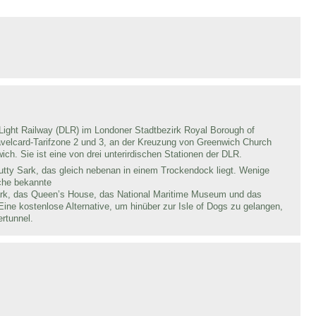
 Light Railway (DLR) im Londoner Stadtbezirk Royal Borough of
ravelcard-Tarifzone 2 und 3, an der Kreuzung von Greenwich Church
ch. Sie ist eine von drei unterirdischen Stationen der DLR.
utty Sark, das gleich nebenan in einem Trockendock liegt. Wenige
iche bekannte
rk, das Queen’s House, das National Maritime Museum und das
ine kostenlose Alternative, um hinüber zur Isle of Dogs zu gelangen,
rtunnel.