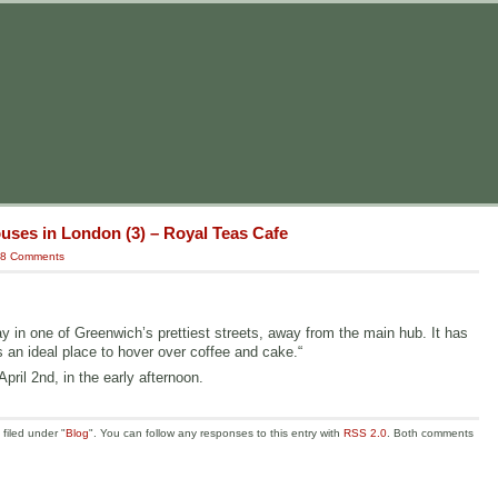
uses in London (3) – Royal Teas Cafe
8 Comments
away in one of Greenwich’s prettiest streets, away from the main hub. It has
 an ideal place to hover over coffee and cake.“
ril 2nd, in the early afternoon.
filed under "
Blog
". You can follow any responses to this entry with
RSS 2.0
. Both comments