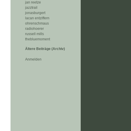
jan reetze
jazztrail
jonasburgert
lacan entziffern
ohrenschmaus
radiohoerer
russell mills
thebluemoment
Ältere Beiträge (Archiv)
Anmelden