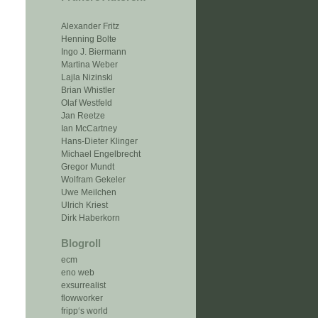
Alexander Fritz
Henning Bolte
Ingo J. Biermann
Martina Weber
Lajla Nizinski
Brian Whistler
Olaf Westfeld
Jan Reetze
Ian McCartney
Hans-Dieter Klinger
Michael Engelbrecht
Gregor Mundt
Wolfram Gekeler
Uwe Meilchen
Ulrich Kriest
Dirk Haberkorn
Blogroll
ecm
eno web
exsurrealist
flowworker
fripp‘s world