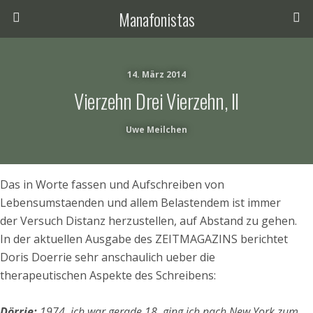
Manafonistas
14. März 2014
Vierzehn Drei Vierzehn, II
Uwe Meilchen
Das in Worte fassen und Aufschreiben von
Lebensumstaenden und allem Belastendem ist immer
der Versuch Distanz herzustellen, auf Abstand zu gehen.
In der aktuellen Ausgabe des ZEITMAGAZINS berichtet
Doris Doerrie sehr anschaulich ueber die
therapeutischen Aspekte des Schreibens:
Dörrie:
1974, ich war gerade 18, ging ich nach New York zum