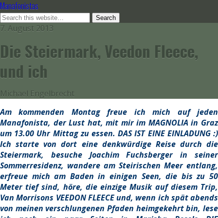
Manafonistas
7. August 2013
Die Steiermark, Veedon Fleece,
und ich
Michael Engelbrecht
Am kommenden Montag freue ich mich auf jeden
Manafonista, der Lust hat, mit mir im MAGNOLIA in Graz
um 13.00 Uhr Mittag zu essen. DAS IST EINE EINLADUNG :)
Ich starte von dort eine denkwürdige Reise durch die
Steiermark, besuche Joachim Fuchsberger in seiner
Sommerresidenz, wandere am Steirischen Meer entlang,
erfreue mich am Baden in einigen Seen, die bis zu 50
Meter tief sind, höre, die einzige Musik auf diesem Trip,
Van Morrisons VEEDON FLEECE und, wenn ich spät abends
von meinen verschlungenen Pfaden heimgekehrt bin, lese