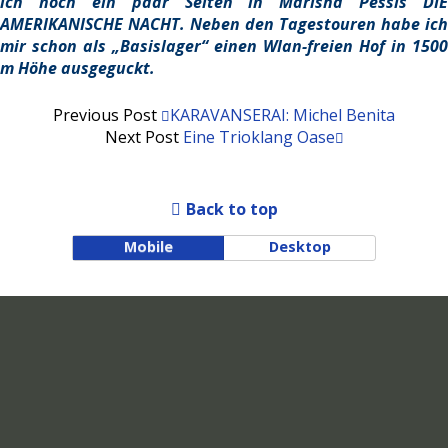
ich noch ein paar Seiten in Marisha Pessls DIE
AMERIKANISCHE NACHT. Neben den Tagestouren habe ich
mir schon als „Basislager“ einen Wlan-freien Hof in 1500
m Höhe ausgeguckt.
Previous Post
KARAVANSERAI: Michel Benita
Next Post
Eine Trioklang Oase
Back to top
Mobile
Desktop