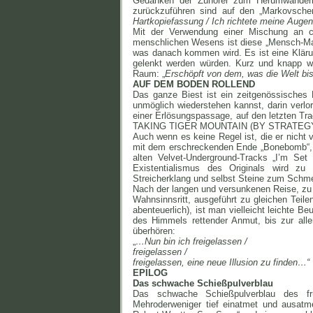
Gedanken der Zuhörer zum Herumwandern 
zurückzuführen sind auf den „Markovschen
Hartkopiefassung / Ich richtete meine Augen
Mit der Verwendung einer Mischung an com
menschlichen Wesens ist diese „Mensch-Ma
was danach kommen wird. Es ist eine Klär
gelenkt werden würden. Kurz und knapp wie
Raum: „
Erschöpft von dem, was die Welt bis
AUF DEM BODEN ROLLEND
Das ganze Biest ist ein zeitgenössisches
unmöglich wiederstehen kannst, darin verlo
einer Erlösungspassage, auf den letzten 
TAKING TIGER MOUNTAIN (BY STRATEGY)
Auch wenn es keine Regel ist, die er nic
mit dem erschreckenden Ende „Bonebomb“, e
alten Velvet-Underground-Tracks „I’m Set
Existentialismus des Originals wird zu
Streicherklang und selbst Steine zum Sch
Nach der langen und versunkenen Reise, zu w
Wahnsinnsritt, ausgeführt zu gleichen Teile
abenteuerlich), ist man vielleicht leichte 
des Himmels rettender Anmut, bis zur alle
überhören:
„
…Nun bin ich freigelassen /
freigelassen /
freigelassen, eine neue Illusion zu finden…“
EPILOG
Das schwache Schießpulverblau
Das schwache Schießpulverblau des frü
Mehroderweniger tief einatmet und ausatme