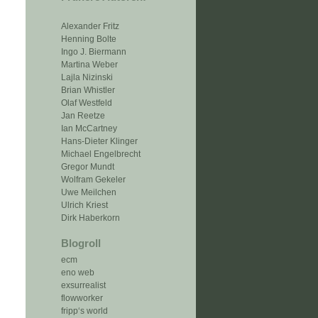
Alexander Fritz
Henning Bolte
Ingo J. Biermann
Martina Weber
Lajla Nizinski
Brian Whistler
Olaf Westfeld
Jan Reetze
Ian McCartney
Hans-Dieter Klinger
Michael Engelbrecht
Gregor Mundt
Wolfram Gekeler
Uwe Meilchen
Ulrich Kriest
Dirk Haberkorn
Blogroll
ecm
eno web
exsurrealist
flowworker
fripp‘s world