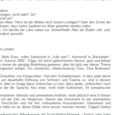
dimir.
stragon, nicht wahr? Ja?
sind wir?
em Meer. Hörst du die Wellen nicht lüstern schlagen? Oder den Schrei der
hreien, dass keine Sardinen ins Meer geworfen werden sollen.
n. Ich dachte der Lärm wären nur Störenfriede! Aber der Boden rollt, und,
erdeck aussieht.
gen Landes.
Werk Enos: voller Sehnsucht in „Julie and I“, humorvoll in „Backwater“,
h, Autumn 1960“. Träge, mit leicht gebrochenem Herzen, grün und brillant
r immer die gängige Bedrohung gewesen, aber bis jetzt war dieses Thema
umgesetzt worden. Ein sternloses, bibelschwarzes Fries. Eine Breitwand-
he Dunkelheit von Kriegszeiten. Und dem Schwellenraum, in dem jeder letzte
t, auf dauerhafte Erlösung von Schmerz und Trauma zu. Und in diesem
en, aber so knapp davor zerbrochen zu sein, dass weder „zerbrochen“ noch
n der die Sprache, fürs erste, nicht mehr funktioniert, ihr semantischer
nenter Verluste und unerwarteter Auftritte, heult plötzlich eine E-Gitarre
 mit der Zeit, ins Vergessen. Dieses alte Instrument ist ein unerwarteter
er Geschichte und mit ihm verbundenen Assoziationen. Gänsehaut und
sz hätte es an dieser Stelle nicht besser machen können. Edgard Varèse
mphonischen Mikrokosmos der Scott-Walker-Moment – fünfzig oder mehr