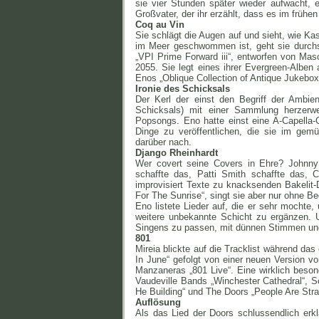
sie vier Stunden später wieder aufwacht, 
Großvater, der ihr erzählt, dass es im frühe
Coq au Vin
Sie schlägt die Augen auf und sieht, wie K
im Meer geschwommen ist, geht sie durchs W
„VPI Prime Forward iii“, entworfen von Mas
2055. Sie legt eines ihrer Evergreen-Alben 
Enos „Oblique Collection of Antique Jukebox
Ironie des Schicksals
Der Kerl der einst den Begriff der Ambien
Schicksals) mit einer Sammlung herzerw
Popsongs. Eno hatte einst eine A-Capella-
Dinge zu veröffentlichen, die sie im ge
darüber nach.
Django Rheinhardt
Wer covert seine Covers in Ehre? Johnny C
schaffte das, Patti Smith schaffte das, 
improvisiert Texte zu knacksenden Bakelit-
For The Sunrise“, singt sie aber nur ohne Be
Eno listete Lieder auf, die er sehr mochte, 
weitere unbekannte Schicht zu ergänzen. U
Singens zu passen, mit dünnen Stimmen und
801
Mireia blickte auf die Tracklist während das
In June“ gefolgt von einer neuen Version 
Manzaneras „801 Live“. Eine wirklich beso
Vaudeville Bands „Winchester Cathedral“, 
He Building“ und The Doors „People Are Stra
Auflösung
Als das Lied der Doors schlussendlich erk