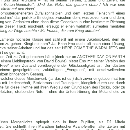
und sich Wundern – mit all seinen Versen, Zitaten und Zeilen, die
 Ketten-Generator“: „
Und das Netz, das gestern starb / Ich war eine
 direkt auf den Hass
“
putergenerierten Zufallsprinzipien und dem letzten Feinschliff eines
schine“ das perfekte Bindeglied zwischen dem, was zuvor kam und dem,
ung von Gedanken ohne dass diese Gedanken in eine bestimmte Richtung
 dieser Track erscheint, erzeugt er einen wahrhaft surrealen mentalen
lang zu Wege brachte / Mit Frauen, die zum Krieg aufrufen
“.
 Lamento höchster Klasse und schließt mit einem Jukebox-Lied, dem du
ren zu gehen. Klingt seltsam? Ja. Brian Eno sucht oft nach einer Lösung,
Tracks seiner Arbeiten und hat das seit HERE COME THE WARM JETS und
 so gemacht.
ht von Zeit zu Zeit gebrochen hätte (denk nur an ANOTHER DAY ON EARTH
inem Lieblingstrack von David Bowie), bietet Eno mit seiner Version des
 Free“ einen Zustand vorrübergehender Glücksseligkeit an. Der düstere
 einem gospelgetönten, zukünftigen „Evergreen“, mit anschwellendem
melzen bringendem Gesang.
elcher dieses Meisterwerk (ja, das ist es!) dich zuvor eingeladen hat (ein
n mit Leidenschaft, Stoizismus und Traurigkeit, klanglich durch und durch
Beute für diese Hymne auf ihren Weg zu den Grundlagen des Rocks, oder zu
rletzten, sterbenden Note – ohne die Unterströmung der Melancholie zu
hen Morgenlichts spiegelt sich in ihren Pupillen, als DJ Mireia
t. Sie schließt ihren Marathon britischer Avant-Größen alter Zeiten mit