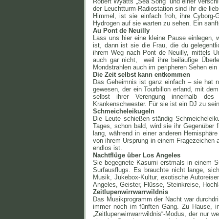
Robert Wyatts „Sea Song“ und einer verschl
der Leuchtturm-Radiostation sind ihr die lie
Himmel, ist sie einfach froh, ihre Cyborg
Hydrogen auf sie warten zu sehen. Ein sanft
Au Pont de Neuilly
Lass uns hier eine kleine Pause einlegen, w
ist, dann ist sie die Frau, die du gelegentli
ihrem Weg nach Pont de Neuilly, mittels Um
auch gar nicht, weil ihre beiläufige Überl
Mondstrahlen auch im peripheren Sehen ein
Die Zeit selbst kann entkommen
Das Geheimnis ist ganz einfach – sie hat ni
gewesen, der ein Tourbillon erfand, mit dem
selbst ihrer Verengung innerhalb de
Krankenschwester. Für sie ist ein DJ zu sei
Schmeicheleikugeln
Die Leute schießen ständig Schmeicheleiku
Tages, schon bald, wird sie ihr Gegenüber
lang, während in einer anderen Hemisphäre
von ihrem Ursprung in einem Fragezeichen au
endlos ist.
Nachtflüge über Los Angeles
Sie begegnete Kasumi erstmals in einem Su
Surfausflugs. Es brauchte nicht lange, sic
Musik, Jukebox-Kultur, exotische Autoreise
Angeles, Geister, Flüsse, Steinkreise, Hoch
Zeitlupenwirrwarrwildnis
Das Musikprogramm der Nacht war durchdrin
immer noch im fünften Gang. Zu Hause, in 
„Zeitlupenwirrwarrwildnis“-Modus, der nur w