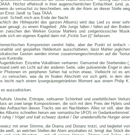
AA. Höchst effektvoll in ihrer augenscheinlichen Einfachheit. (und, ja,
wenn du versuchst zu beschreiben, wie dir der Atem an dieser Stelle weg
 von Ernst Jandl: ta Taaa TAAA.
eit. Schieß mich ans Ende der Nacht.
chlich der Höhepunkt des ganzen Albums) wird das Lied zu einer sehr
auer gesagt, zu einem Klagelied: „Alle Jungs fallen / fallen auf den Boden
lelen zwischen den Werken Gustav Mahlers und zeitgenössischer Musik
e sich ein eigenes Kapitel darin mit „Fickle Sun (i)“ befassen.
erreichischen Komponisten verehrt hätte, aber der Punkt ist einfach –
alität und gespieltes Heldentum ausschütteten, lässt Mahler jeglichen
usikalischer Gesten werden immer zusammengeschmolzen auf die Textur
von Kontrolle.
ugenblicken. Einzelne Vokallinien verharren. Gemurmel der Sterbenden (,
mand sieht ein Licht auf der anderen Seite, oder pulsierende Engel in den
 Photonen im peripheren Sehen hat schon etwas. Vielleicht ist es am
n zu versuchen, was da im finalen Abschnitt vor sich geht, in dem der
 leicht nach einem lysergsäuregetränkten Moment aus einem Philip K.
, es auszudrücken.
 Aufruhr, Unruhe, Entropie, seltsamer Schönheit und unerbittlichem Verlust
luss an zwei lange Kompositionen, die sich mit dem Preis der Hybris und
as Auftauchen dieses Tracks wie ein Nachbeben. Alles ist still, aber die
n des Albums schnellen herum wie semantische UFOS im Gedankenhimmel:
t ruhig / Vögel und kalt schwarz dunkel / Der unwiderrufliche Hunger einer
owicz mit einer Stimme, die Drama und Distanz trotzt, und begleitet von
 die weiß, an welchen Stellen der Atem anzuhalten ist, bringt das Stück die