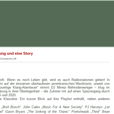
ung und eine Story
Comments off
nft. Wenn es noch Leben gibt, wird es auch Radiostationen geben! In
urm auf der einsamen überlaufenen amerikanischen Westküste, unweit von
bseitige Klang-Abenteuer“ nimmt DJ Mireia Mehroderweniger – klug im
sig in ihrer Überlegenheit – die Zuhörer mit auf einen Spaziergang durch
5 und 2020.
e Klassiker. Ein kurzer Blick auf ihre Playlist enthüllt, neben anderen
s „Bish Bosch“ John Cales „Music For A New Society“ PJ Harveys „Let
“ Gavin Bryars „The Sinking of the Titanic“ Portisheads „Third“ Brian