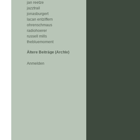
jan reetze
jazztrail
jonasburgert
lacan entziffern
ohrenschmaus
radiohoerer
russell mills
thebluemoment
Ältere Beiträge (Archiv)
Anmelden