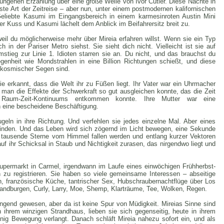
ungenen Erzählung über eine große Welle von Ivor Cutler. Diese Nächte in
bste Art der Zeitreise – aber nun, unter einem postmodernen kalifornischen
-Geliebte Kasumi im Eingangsbereich in einem karmesinroten Austin Mini
er Kuss und Kasumi lächelt dem Anblick im Beifahrersitz breit zu.
eil du möglicherweise mehr über Mireia erfahren willst. Wenn sie ein Typ
ch in der Pariser Metro siehst. Sie sieht dich nicht. Vielleicht ist sie auf
stieg zur Linie 1. Idioten starren sie an. Du nicht, und das brauchst du
egenheit wie Mondstrahlen in eine Billion Richtungen schießt, und diese
 kosmischer Segen sind.
e erkannt, dass die Welt ihr zu Füßen liegt. Ihr Vater war ein Uhrmacher
 man die Effekte der Schwerkraft so gut ausgleichen konnte, das die Zeit
s Raum-Zeit-Kontinuums entkommen konnte. Ihre Mutter war eine
n eine bescheidene Beschäftigung.
geln in ihre Richtung. Und verfehlen sie jedes einzelne Mal. Aber eines
 finden. Und das Leben wird sich zögernd im Licht bewegen, eine Sekunde
 tausende Sterne vom Himmel fallen werden und entlang kurzer Vektoren
f ihr Schicksal in Staub und Nichtigkeit zurasen, das nirgendwo liegt und
permarkt in Carmel, irgendwann im Laufe eines einwöchigen Frühherbst-
h zu registrieren. Sie haben so viele gemeinsame Interessen – abseitige
n, französische Küche, tantrischer Sex, Hubschraubernachtflüge über Los
landburgen, Curly, Larry, Moe, Shemp, Klarträume, Tee, Wolken, Regen.
gend gewesen, aber da ist keine Spur von Müdigkeit. Mireias Sinne sind
ihrem winzigen Strandhaus, lieben sie sich gegenseitig, heute in ihrem
enig Bewegung verlangt. Danach schläft Mireia nahezu sofort ein, und als