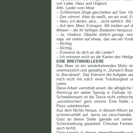
von Liebe, Hass und Unglück.
Ahh, Lieder vom Meer.
– Schlimmere Dinge geschehen auf See, Vla
– Das stimmt. Aber du weißt, wo wir sind, E
– Nein, ich denke, also,…nicht wirklich. Wo 
– Auf dem Meer, Estragon. Wir treiben auf d
Möwen – die ihr heftiges Bedauern heraussc
– Ja, Vladimir. Obwohl, ehrlich gesagt, nei
naja, wir stehen auf etwas, das wie ein Vord
– Richtig.
– Richtig…
– Erinnerst du dich an die Lieder?
– Ich erinnere mich an die Karten des Heili
EINE BREITWAND-LEERE
Das Meer ist ein wiederkehrendes Motiv im 
unermesslich und gewaltig in „Dunwich Beac
in „Becalmed“. Das Element der Aufgabe wa
noch nicht mit solch einer Trostlosigkeit 
Leere.
Diese Arbeit vermittelt einem die alltäglic
Atemzug ein weiter Sprung in Zeitlupe is
Schwellenraum ist die Tasse nicht zerbroch
„unzerbrochen“ ganz stimmt. Eine Stelle, a
Fluss unterbrochen.
Aus dem Nichts heraus, in diesem Album perma
schmerzerfüllt auf, bevor sie verschwindet,
Gast an dieser Stelle (gerade mit sein
Schockwirkung garantiert. Christian Fenne
auch nicht).
Dann kommt in diesen überwältigenden sy