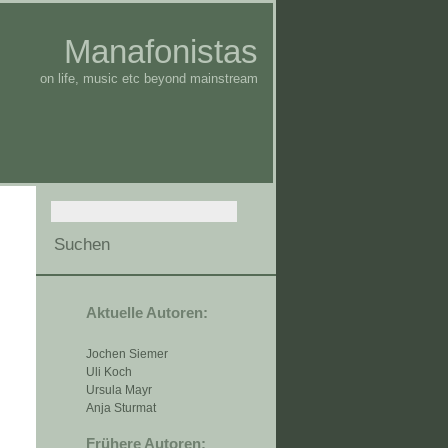
Manafonistas
on life, music etc beyond mainstream
Aktuelle Autoren:
Jochen Siemer
Uli Koch
Ursula Mayr
Anja Sturmat
Frühere Autoren: