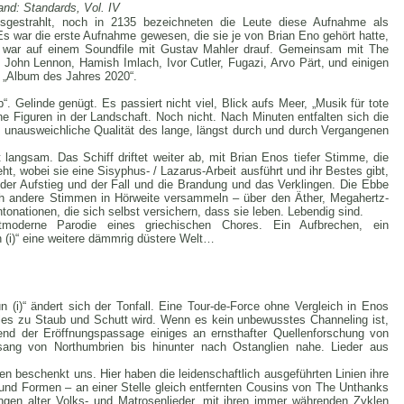
and: Standards, Vol. IV
sgestrahlt, noch in 2135 bezeichneten die Leute diese Aufnahme als
 Es war die erste Aufnahme gewesen, die sie je von Brian Eno gehört hatte,
ie war auf einem Soundfile mit Gustav Mahler drauf. Gemeinsam mit The
John Lennon, Hamish Imlach, Ivor Cutler, Fugazi, Arvo Pärt, und einigen
 „Album des Jahres 2020“.
 Gelinde genügt. Es passiert nicht viel, Blick aufs Meer, „Musik für tote
ne Figuren in der Landschaft. Noch nicht. Nach Minuten entfalten sich die
e unausweichliche Qualität des lange, längst durch und durch Vergangenen
langsam. Das Schiff driftet weiter ab, mit Brian Enos tiefer Stimme, die
eht, wobei sie eine Sisyphus- / Lazarus-Arbeit ausführt und ihr Bestes gibt,
der Aufstieg und der Fall und die Brandung und das Verklingen. Die Ebbe
ich andere Stimmen in Hörweite versammeln – über den Äther, Megahertz-
tonationen, die sich selbst versichern, dass sie leben. Lebendig sind.
ostmoderne Parodie eines griechischen Chores. Ein Aufbrechen, ein
 (i)“ eine weitere dämmrig düstere Welt…
 (i)“ ändert sich der Tonfall. Eine Tour-de-Force ohne Vergleich in Enos
les zu Staub und Schutt wird. Wenn es kein unbewusstes Channeling ist,
nd der Eröffnungspassage einiges an ernsthafter Quellenforschung von
sang von Northumbrien bis hinunter nach Ostanglien nahe. Lieder aus
n beschenkt uns. Hier haben die leidenschaftlich ausgeführten Linien ihre
und Formen – an einer Stelle gleich entfernten Cousins von The Unthanks
ngen alter Volks- und Matrosenlieder, mit ihren immer währenden Zyklen