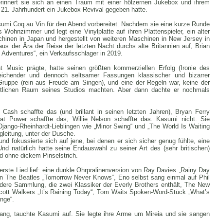
erinnert sie sich an einen Traum mit einer hölzernen Jukebox und ihrem
n 21. Jahrhundert ein Jukebox-Revival gegeben hatte.
asumi Coq au Vin für den Abend vorbereitet. Nachdem sie eine kurze Runde
ohnzimmer und legt eine Vinylplatte auf ihren Plattenspieler, ein alter
chinen in Japan und hergestellt von weiteren Maschinen in New Jersey in
aus der Ära der Reise der letzten Nacht durchs alte Britannien auf, Brian
 Adventures“, ein Verkaufsschlager in 2019.
t Music prägte, hatte seinen größten kommerziellen Erfolg (Ironie des
eichender und dennoch seltsamer Fassungen klassischer und bizarrer
Gruppe (rein aus Freude am Singen), und eine der Regeln war, keine der
mütlichen Raum seines Studios machten. Aber dann dachte er nochmals
ash schaffte das (und brillant in seinen letzten Jahren), Bryan Ferry
Cat Power schaffte das, Willie Nelson schaffte das. Kasumi nicht. Sie
Django-Rheinhardt-Lieblingen wie „Minor Swing“ und „The World Is Waiting
gleitung, unter der Dusche.
und fokussierte sich auf jene, bei denen er sich sicher genug fühlte, eine
nd natürlich hatte seine Endauswahl zu seiner Art des (sehr britischen)
 ohne dickem Pinselstrich.
 erste Lied lief: eine dunkle Ohrpralinenversion von Ray Davies „Rainy Day
von The Beatles „Tomorrow Never Knows“, Eno selbst sang einmal auf Phil
ndere Sammlung, die zwei Klassiker der Everly Brothers enthält, The New
Scott Walkers „It’s Raining Today“, Tom Waits Spoken-Word-Stück „What’s
nge“.
lang, tauchte Kasumi auf. Sie legte ihre Arme um Mireia und sie sangen