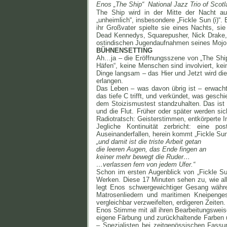
Enos „The Ship“ National Jazz Trio of Scotl
The Ship wird in der Mitte der Nacht au
„unheimlich“, insbesondere „Fickle Sun (i)“.
ihr Großvater spielte sie eines Nachts, s
Dead Kennedys, Squarepusher, Nick Drake, 
ostindischen Jugendaufnahmen seines Mojo
BÜHNENSETTING
Ah…ja – die Eröffnungsszene von „The Ship“.
Häfen“, keine Menschen sind involviert, kei
Dinge langsam – das Hier und Jetzt wird di
erlangen.
Das Leben – was davon übrig ist – erwacht 
das tiefe C trifft, und verkündet, was geschi
dem Stoizismustest standzuhalten. Das ist 
und die Flut. Früher oder später werden s
Radiotratsch: Geisterstimmen, entkörperte In
Jegliche Kontinuität zerbricht: eine p
Auseinanderfallen, herein kommt „Fickle Sun
„und damit ist die triste Arbeit getan
die leeren Augen, das Ende fingen an
keiner mehr bewegt die Ruder…
…verlassen fern von jedem Ufer.“
Schon im ersten Augenblick von „Fickle Sun
Werken. Diese 17 Minuten sehen zu, wie al
legt Enos schwergewichtiger Gesang währe
Matrosenliedern und maritimen Kneipenge
vergleichbar verzweifelten, erdigeren Zeiten.
Enos Stimme mit all ihren Bearbeitungsweise
eigene Färbung und zurückhaltende Farben 
– Spezialisten bei zeitgenössischen Fassu