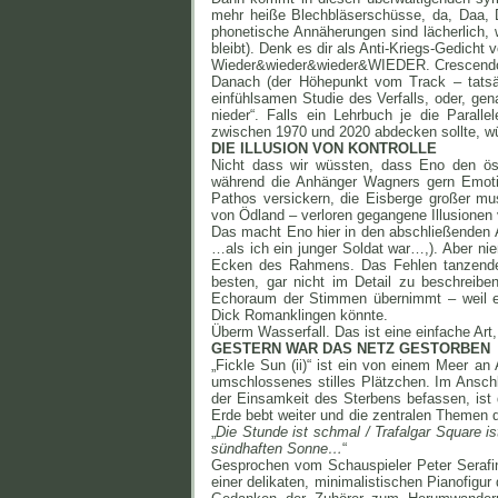
mehr heiße Blechbläserschüsse, da, Daa, DA
phonetische Annäherungen sind lächerlich, 
bleibt). Denk es dir als Anti-Kriegs-Gedicht
Wieder&wieder&wieder&WIEDER. Crescendoz
Danach (der Höhepunkt vom Track – tatsä
einfühlsamen Studie des Verfalls, oder, gen
nieder“. Falls ein Lehrbuch je die Paral
zwischen 1970 und 2020 abdecken sollte, würd
DIE ILLUSION VON KONTROLLE
Nicht dass wir wüssten, dass Eno den öst
während die Anhänger Wagners gern Emotion
Pathos versickern, die Eisberge großer m
von Ödland – verloren gegangene Illusionen 
Das macht Eno hier in den abschließenden A
…als ich ein junger Soldat war…,). Aber nie
Ecken des Rahmens. Das Fehlen tanzender
besten, gar nicht im Detail zu beschreibe
Echoraum der Stimmen übernimmt – weil es
Dick Romanklingen könnte.
Überm Wasserfall. Das ist eine einfache Art
GESTERN WAR DAS NETZ GESTORBEN
„Fickle Sun (ii)“ ist ein von einem Meer an
umschlossenes stilles Plätzchen. Im Ansch
der Einsamkeit des Sterbens befassen, ist d
Erde bebt weiter und die zentralen Theme
„
Die Stunde ist schmal / Trafalgar Square is
sündhaften Sonne…
“
Gesprochen vom Schauspieler Peter Serafin
einer delikaten, minimalistischen Pianofigur