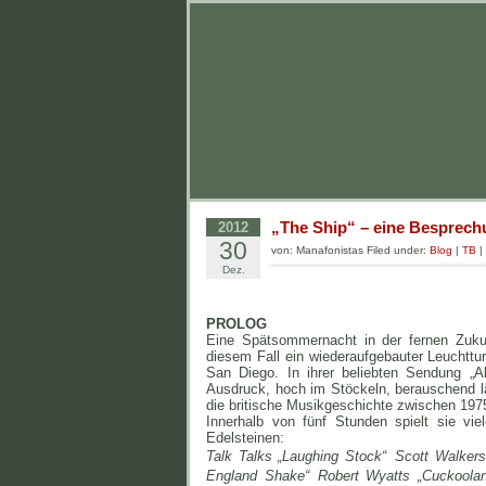
„The Ship“ – eine Besprech
2012
30
von: Manafonistas Filed under:
Blog
|
TB
|
Dez.
PROLOG
Eine Spätsommernacht in der fernen Zuku
diesem Fall ein wiederaufgebauter Leuchtt
San Diego. In ihrer beliebten Sendung „A
Ausdruck, hoch im Stöckeln, berauschend läs
die britische Musikgeschichte zwischen 197
Innerhalb von fünf Stunden spielt sie viel
Edelsteinen:
Talk Talks „Laughing Stock“ Scott Walker
England Shake“ Robert Wyatts „Cuckooland