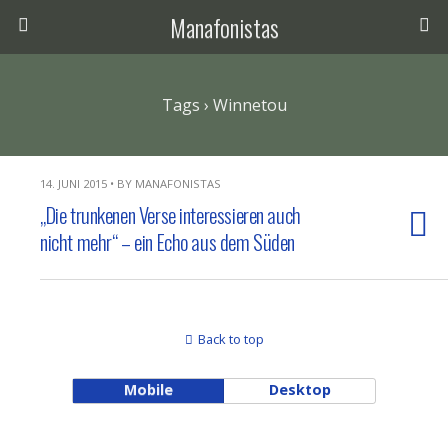
Manafonistas
Tags › Winnetou
14. JUNI 2015 • BY MANAFONISTAS
„Die trunkenen Verse interessieren auch
nicht mehr“ – ein Echo aus dem Süden
Back to top
Mobile
Desktop