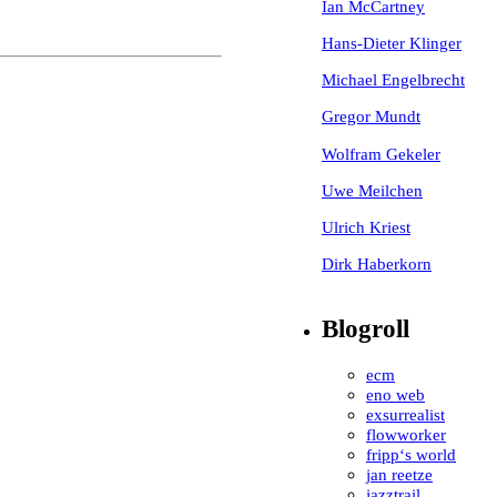
Ian McCartney
Hans-Dieter Klinger
Michael Engelbrecht
Gregor Mundt
Wolfram Gekeler
Uwe Meilchen
Ulrich Kriest
Dirk Haberkorn
Blogroll
ecm
eno web
exsurrealist
flowworker
fripp‘s world
jan reetze
jazztrail