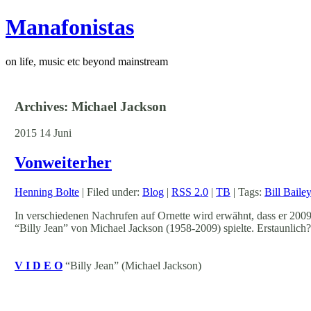
Manafonistas
on life, music etc beyond mainstream
Archives: Michael Jackson
2015
14
Juni
Vonweiterher
Henning Bolte
| Filed under:
Blog
|
RSS 2.0
|
TB
| Tags:
Bill Bailey
In verschiedenen Nachrufen auf Ornette wird erwähnt, dass er 20
“Billy Jean” von Michael Jackson (1958-2009) spielte. Erstaunlich?
V I D E O
“Billy Jean” (Michael Jackson)