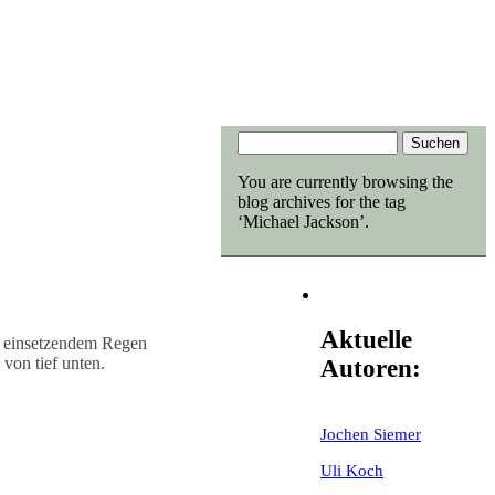
You are currently browsing the
blog archives for the tag
‘Michael Jackson’.
Aktuelle
i einsetzendem Regen
von tief unten.
Autoren:
Jochen Siemer
Uli Koch