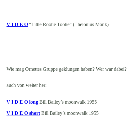
V I D E O
“Little Rootie Tootie” (Thelonius Monk)
Wie mag Ornettes Gruppe geklungen haben? Wer war dabei?
auch von weiter her:
V I D E O long
Bill Bailey’s moonwalk 1955
V I D E O short
Bill Bailey’s moonwalk 1955