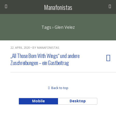
Manafonistas
Tags › Glen Velez
22. APRIL 2020 • BY MANAFONISTAS
„All Those Born With Wings“ und andere
Zuschreibungen – ein Gastbeitrag
Back to top
Mobile
Desktop