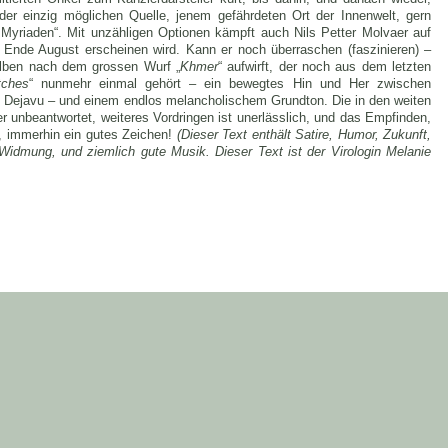
der einzig möglichen Quelle, jenem gefährdeten Ort der Innenwelt, gern
 Myriaden“. Mit unzähligen Optionen kämpft auch Nils Petter Molvaer auf
s Ende August erscheinen wird. Kann er noch überraschen (faszinieren) –
 Alben nach dem grossen Wurf „
Khmer
“ aufwirft, der noch aus dem letzten
tches
“ nunmehr einmal gehört – ein bewegtes Hin und Her zwischen
 Dejavu – und einem endlos melancholischem Grundton. Die in den weiten
r unbeantwortet, weiteres Vordringen ist unerlässlich, und das Empfinden,
n, immerhin ein gutes Zeichen!
(Dieser Text enthält Satire, Humor, Zukunft,
Widmung, und ziemlich gute Musik. Dieser Text ist der Virologin Melanie