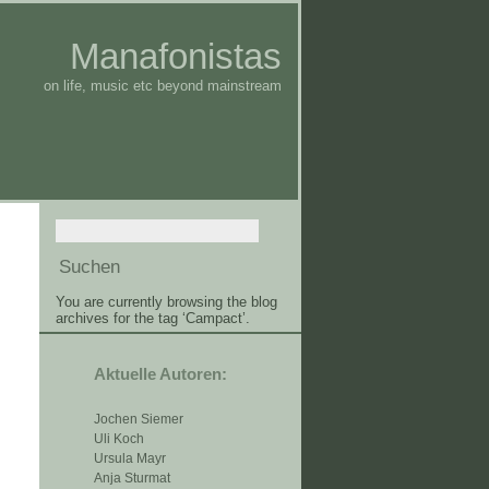
Manafonistas
on life, music etc beyond mainstream
You are currently browsing the blog
archives for the tag ‘Campact’.
Aktuelle Autoren:
Jochen Siemer
Uli Koch
Ursula Mayr
Anja Sturmat