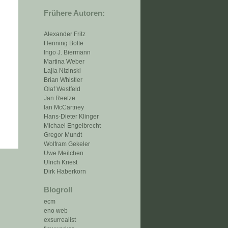
Frühere Autoren:
Alexander Fritz
Henning Bolte
Ingo J. Biermann
Martina Weber
Lajla Nizinski
Brian Whistler
Olaf Westfeld
Jan Reetze
Ian McCartney
Hans-Dieter Klinger
Michael Engelbrecht
Gregor Mundt
Wolfram Gekeler
Uwe Meilchen
Ulrich Kriest
Dirk Haberkorn
Blogroll
ecm
eno web
exsurrealist