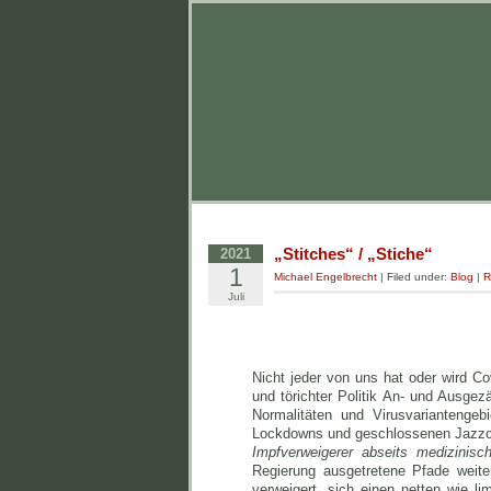
„Stitches“ / „Stiche“
2021
1
Michael Engelbrecht
| Filed under:
Blog
|
R
Juli
Nicht jeder von uns hat oder wird C
und törichter Politik An- und Ausgez
Normalitäten und Virusvariantengeb
Lockdowns und geschlossenen Jazz
Impfverweigerer abseits medizinisch
Regierung ausgetretene Pfade weite
verweigert, sich einen netten wie li