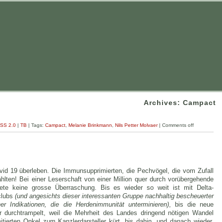
Archives: Campact
SS 2.0
|
TB
| Tags:
Campact
,
Melanie Brinkmann
,
Nils Petter Molvaer
|
Comments off
ovid 19 überleben. Die Immunsupprimierten, die Pechvögel, die vom Zufall
ählten! Bei einer Leserschaft von einer Million quer durch vorübergehende
iete keine grosse Überraschung. Bis es wieder so weit ist mit Delta-
clubs
(und angesichts dieser interessanten Gruppe nachhaltig bescheuerter
er Indikationen, die die Herdenimmunität unterminieren)
, bis die neue
r durchtrampelt, weil die Mehrheit des Landes dringend nötigen Wandel
mitierten Onkel zum Kanzlerdarsteller kürt, bis dahin, und danach wieder,