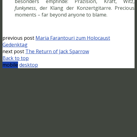
besonders empfinde: Präzision, Kraft, Witz,
funkyness
, der Klang der Konzertgitarre. Precious
moments – far beyond anyone to blame.
previous post
Maria Farantouri zum Holocaust
Gedenktag
next post
The Return of Jack Sparrow
Back to top
mobile
desktop