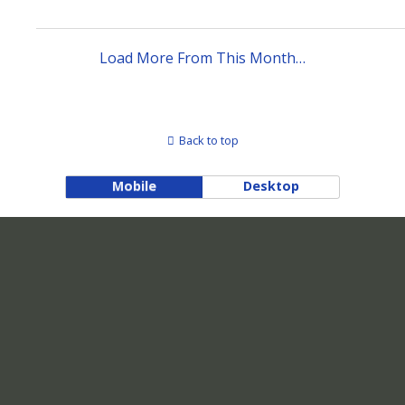
Load More From This Month…
Back to top
Mobile
Desktop