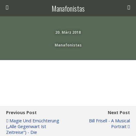
Manafonistas
20. März 2018
Manafonistas
Previous Post
Next Post
Magie Und Ernüchterung
Bill Frisell - A Musical
(„alle Gegenwart Ist
Portrait
Zeitreise“) - Die