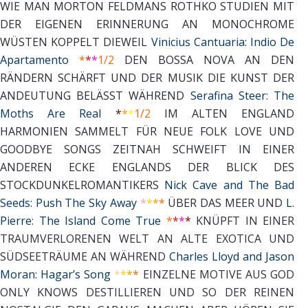
WIE MAN MORTON FELDMANS ROTHKO STUDIEN MIT
DER EIGENEN ERINNERUNG AN MONOCHROME
WÜSTEN KOPPELT DIEWEIL
Vinicius Cantuaria: Indio De
Apartamento
*
*
*
1/2
DEN BOSSA NOVA AN DEN
RÄNDERN SCHÄRFT UND DER MUSIK DIE KUNST DER
ANDEUTUNG BELÄSST WÄHREND
Serafina Steer: The
Moths Are Real
*
*
*
1/2
IM ALTEN ENGLAND
HARMONIEN SAMMELT FÜR NEUE FOLK LOVE UND
GOODBYE SONGS ZEITNAH SCHWEIFT IN EINER
ANDEREN ECKE ENGLANDS DER BLICK DES
STOCKDUNKELROMANTIKERS
Nick Cave and The Bad
Seeds: Push The Sky Away
*
*
*
*
ÜBER DAS MEER UND
L.
Pierre: The Island Come True
*
*
*
*
KNÜPFT IN EINER
TRAUMVERLORENEN WELT AN ALTE EXOTICA UND
SÜDSEETRÄUME AN WÄHREND
Charles Lloyd and Jason
Moran: Hagar’s Song
*
*
*
*
EINZELNE MOTIVE AUS GOD
ONLY KNOWS DESTILLIEREN UND SO DER REINEN