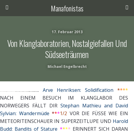
Manafonistas
17. Februar 2013
Von Klanglaboratorien, Nostalgiefallen Und
Südseeträumen
Michael Engelbrecht
…..
.
.
.
….
…
.
…….
….
.
.
…..
….
Arve Henriksen: Solidification
*
*
*
*
NACH EINEM BESUCH IM KLANGLABOR DES
NORWEGERS FÄLLT DIR
Stephan Mathieu and David
Sylvian: Wandermüde
*
*
*
1/2
VOR DIE FÜSSE WIE EIN
METEORITENSCHAUER IN SUPERZEITLUPE UND
Harold
Budd: Bandits of Stature
*
*
*
*
ERINNERT SICH DARAN