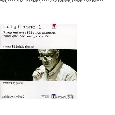
zart, sehr leise Einzeltöne, sehr viele Pausen, gerade noch hörbar.