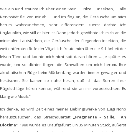
Wie ein Kind staunte ich über einen Stein … Pilze … Insekten, … alle
Nervosität fiel von mir ab … und ich fing an, die Geräusche um mich
herum wahrzunehmen, sehr differenziert, zuerst dachte ich:
Unglaublich, wie still es hier ist. Dann jedoch gewöhnte ich mich an die
minimalen Lautstärken, die Geräusche der fliegenden Insekten, die
weit entfernten Rufe der Vögel. Ich freute mich über die Schönheit der
leisen Töne und konnte mich nicht satt daran hören … Je später es
wurde, um so dichter flogen die Schwalben um mich herum. Ihre
akrobatischen Flüge beim Mückenfang wurden immer gewagter und
hektischer. Sie kamen so nahe heran, daß ich das Surren ihrer
Flügelschläge hören konnte, während sie an mir vorbeizischten. Es
klang wie Musik.“
Ich denke, es wird Zeit eines meiner Lieblingswerke von Luigi Nono
herauszusuchen, das
Streichquartett
„Fragmente – Stille, An
Diotima“
,
1980 wurde es uraufgeführt. Ein 35 Minuten Stück, äußerst