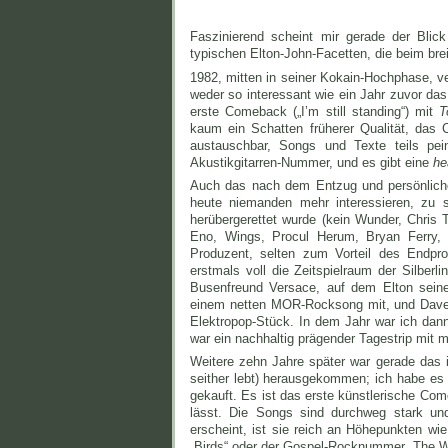
Faszinierend scheint mir gerade der Blic
typischen Elton-John-Facetten, die beim brei
1982, mitten in seiner Kokain-Hochphase, ve
weder so interessant wie ein Jahr zuvor das 
erste Comeback („I’m still standing“) mit
T
kaum ein Schatten früherer Qualität, das 
austauschbar, Songs und Texte teils pei
Akustikgitarren-Nummer, und es gibt eine
he
Auch das nach dem Entzug und persönlic
heute niemanden mehr interessieren, zu
herübergerettet wurde (kein Wunder, Chris
Eno, Wings, Procul Herum, Bryan Ferry, J
Produzent, selten zum Vorteil des Endpr
erstmals voll die Zeitspielraum der Silberl
Busenfreund Versace, auf dem Elton seine 
einem netten MOR-Rocksong mit, und Dave G
Elektropop-Stück. In dem Jahr war ich dan
war ein nachhaltig prägender Tagestrip mit 
Weitere zehn Jahre später war gerade das 
seither lebt) herausgekommen; ich habe es z
gekauft. Es ist das erste künstlerische Co
lässt. Die Songs sind durchweg stark und
erscheint, ist sie reich an Höhepunkten w
„Birds“ oder der Gospel-Rocknummer „The Was