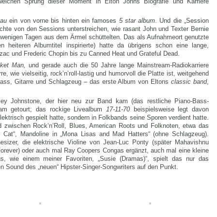
welchen Sprung dieser Moment in Elton Johns Biografie und Karriere
au
ein von vorne bis hinten ein famoses
5 star album
. Und die „Session
chte von den Sessions unterstreichen, wie rasant John und Texter Bernie
 wenigen Tagen aus dem Ärmel schüttelten. Das als Aufnahmeort genutzte
n heiteren Albumtitel inspirierte) hatte da übrigens schon eine lange,
lzac und Frederic Chopin bis zu Canned Heat und Grateful Dead.
ket Man,
und gerade auch die 50 Jahre lange Mainstream-Radiokarriere
re, wie vielseitig, rock’n’roll-lastig und humorvoll die Platte ist, weitgehend
 Bass, Gitarre und Schlagzeug – das erste Album von Eltons
classic
band
,
avey Johnstone, der hier neu zur Band kam (das restliche Piano-Bass-
sam getourt; das rockige Livealbum
17-11-70
beispielsweise legt davon
elektrisch gespielt hatte, sondern in Folkbands seine Sporen verdient hatte.
d zwischen Rock’n’Roll, Blues, American Roots und Folknoten, etwa das
y Cat“, Mandoline in „Mona Lisas and Mad Hatters“ (ohne Schlagzeug).
esizer, die elektrische Violine von Jean-Luc Ponty (später Mahavishnu
 Forever) oder auch mal Ray Coopers Congas ergänzt, auch mal eine kleine
s, wie einem meiner Favoriten, „Susie (Dramas)“, spielt das nur das
en Sound des „neuen“ Hipster-Singer-Songwriters auf den Punkt.