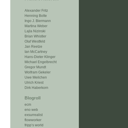
Alexander Fritz
Henning Bolte
Ingo J. Biermann
Martina Weber
Lajla Nizinski
Brian Whistler
Olaf Westfeld
Jan Reetze
Ian McCartney
Hans-Dieter Klinger
Michael Engelbrecht
Gregor Mundt
Wolfram Gekeler
Uwe Meilchen
Ulrich Kriest
Dirk Haberkorn
Blogroll
ecm
eno web
exsurrealist
flowworker
fripp‘s world