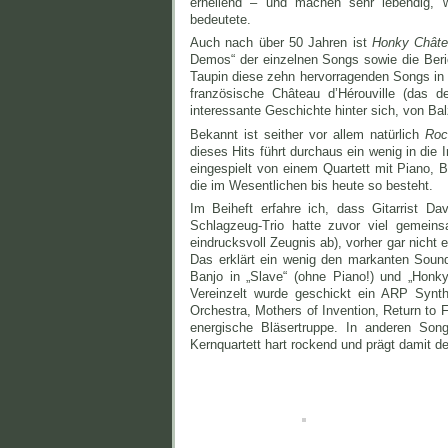
erhellend – und machen sehr lebendig, 
bedeutete.
Auch nach über 50 Jahren ist
Honky Châte
Demos“ der einzelnen Songs sowie die Beri
Taupin diese zehn hervorragenden Songs in
französische Château d’Hérouville (das de
interessante Geschichte hinter sich, von Ba
Bekannt ist seither vor allem natürlich
Roc
dieses Hits führt durchaus ein wenig in die Ir
eingespielt von einem Quartett mit Piano,
die im Wesentlichen bis heute so besteht.
Im Beiheft erfahre ich, dass Gitarrist D
Schlagzeug-Trio hatte zuvor viel gemein
eindrucksvoll Zeugnis ab), vorher gar nicht 
Das erklärt ein wenig den markanten Soun
Banjo in „Slave“ (ohne Piano!) und „Honk
Vereinzelt wurde geschickt ein ARP Synth
Orchestra, Mothers of Invention, Return to
energische Bläsertruppe. In anderen Song
Kernquartett hart rockend und prägt damit d