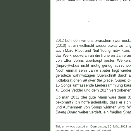
2012 befinden wir uns zwischen zwei nosta
(2010) ist ein vielleicht wieder etwas zu 
auch Marc Ribot und Neil Young mitwirkten
das Werk souverän an die früheren Jahre an
von Elton Johns überhaupt besten Werken
(Impro-)Fokus nicht mutig genug ausschöp
Noch einmal zehn Jahre später
liegt wied
geradezu wahnwitzigen Querschnitt durch a
Kollaborationen
all over the place
. Super: d
16 Songs umfassende Liedersammlung kaum d
X, Eddie Vedder und dem 2017 verstorbenen
Ob man 2032 (der gute Mann wäre dann 85) 
bekommt? Ich hoffe jedenfalls, dass er si
und Aufnehmen von Songs widmen wird. Wä
Diving Board
weiter vertieft, ein fragiles Sp
This entry was posted on Donnerstag, 30. März 2023 and
comments and pings are currently closed.