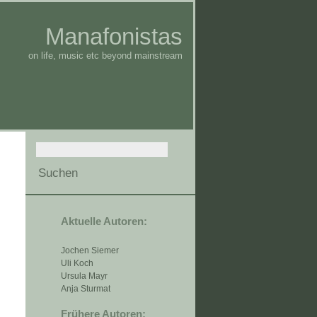
Manafonistas
on life, music etc beyond mainstream
Aktuelle Autoren:
Jochen Siemer
Uli Koch
Ursula Mayr
Anja Sturmat
Frühere Autoren: