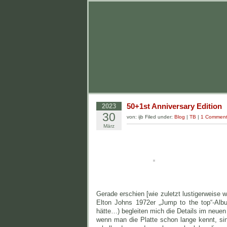
50+1st Anniversary Edition
2023
30
von: ijb Filed under:
Blog
|
TB
|
1 Commen
März
Gerade erschien [wie zuletzt lustigerweise w
Elton Johns 1972er „Jump to the top“-Alb
hätte…) begleiten mich die Details im neue
wenn man die Platte schon lange kennt, sin