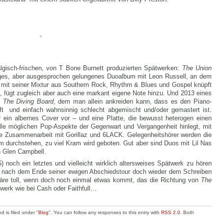
lgisch-frischen, von T Bone Burnett produzierten Spätwerken:
The Union
langes, aber ausgesprochen gelungenes Duoalbum mit Leon Russell, an dem
; mit seiner Mixtur aus Southern Rock, Rhythm & Blues und Gospel knüpft
, fügt zugleich aber auch eine markant eigene Note hinzu. Und 2013 eines
:
The Diving Board
, dem man allein ankreiden kann, dass es den Piano-
ft
und einfach wahnsinnig schlecht abgemischt und/oder gemastert ist.
er ein albernes Cover vor – und eine Platte, die bewusst heterogen einen
lle möglichen Pop-Aspekte der Gegenwart und Vergangenheit hinlegt, mit
ie Zusammenarbeit mit Gorillaz und 6LACK. Gelegenheitshörer werden die
urchstehen, zu viel Kram wird geboten. Gut aber sind Duos mit Lil Nas
 Glen Campbell.
noch ein letztes und vielleicht wirklich altersweises Spätwerk zu hören
ch nach dem Ende seiner ewigen Abschiedstour doch wieder dem Schreiben
re toll, wenn doch noch einmal etwas kommt, das die Richtung von
The
ätwerk wie bei Cash oder Faithfull…
 is filed under "
Blog
". You can follow any responses to this entry with
RSS 2.0
. Both