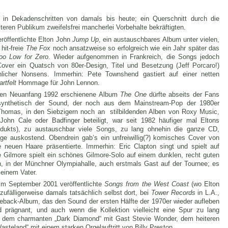
k in Dekadenschritten von damals bis heute; ein Querschnitt durch die
teren Publikum zweifelsfrei mancherlei Vorbehalte bekräftigten.
röffentlichte Elton John
Jump Up
, ein austauschbares Album unter vielen,
hit-freie
The Fox
noch ansatzweise so erfolgreich wie ein Jahr später das
oo Low for Zero
. Wieder aufgenommen in Frankreich, die Songs jedoch
Cover ein Quatsch von 80er-Design, Titel und Besetzung (Jeff Porcaro!)
nlicher Nonsens. Immerhin: Pete Townshend gastiert auf einer netten
artfelt
Hommage für John Lennon.
hen Neuanfang 1992 erschienene Album
The One
dürfte abseits der Fans
 synthetisch der Sound, der noch aus dem Mainstream-Pop der 1980er
 Thomas, in den Siebzigern noch an stilbildenden Alben von Roxy Music,
ohn Cale oder Badfinger beteiligt, war seit 1982 häufiger mal Eltons
odukts), zu austauschbar viele Songs, zu lang ohnehin die ganze CD,
inge auskostend. Obendrein gab’s ein unfreiwillig(?) komisches Cover von
neuen Haare präsentierte. Immerhin: Eric Clapton singt und spielt auf
ilmore spielt ein schönes Gilmore-Solo auf einem dunklen, recht guten
n, in der Münchner Olympiahalle, auch erstmals Gast auf der Tournee; es
meinem Vater.
im September 2001 veröffentlichte
Songs from the West Coast
(wo Elton
ufälligerweise damals tatsächlich selbst dort, bei
Tower Records
in L.A.,
meback-Album, das den Sound der ersten Hälfte der 1970er wieder aufleben
 prägnant, und auch wenn die Kollektion vielleicht eine Spur zu lang
ie dem charmanten „Dark Diamond“ mit Gast Stevie Wonder, dem heiteren
teland“ mit einem starken Orgelauftritt von Billy Preston.