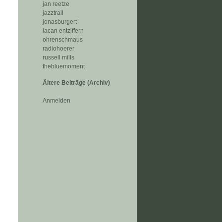
jan reetze
jazztrail
jonasburgert
lacan entziffern
ohrenschmaus
radiohoerer
russell mills
thebluemoment
Ältere Beiträge (Archiv)
Anmelden