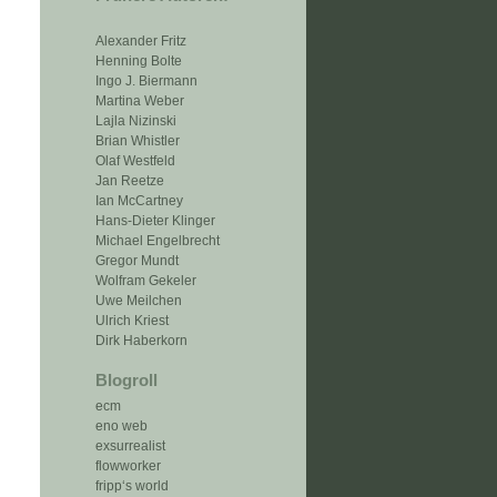
Alexander Fritz
Henning Bolte
Ingo J. Biermann
Martina Weber
Lajla Nizinski
Brian Whistler
Olaf Westfeld
Jan Reetze
Ian McCartney
Hans-Dieter Klinger
Michael Engelbrecht
Gregor Mundt
Wolfram Gekeler
Uwe Meilchen
Ulrich Kriest
Dirk Haberkorn
Blogroll
ecm
eno web
exsurrealist
flowworker
fripp‘s world