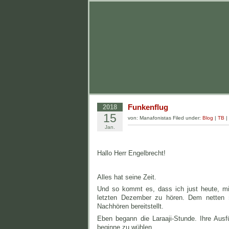
Funkenflug
2018
15
von: Manafonistas Filed under:
Blog
|
TB
|
Jan.
Hallo Herr Engelbrecht!
Alles hat seine Zeit.
Und so kommt es, dass ich just heute, mi
letzten Dezember zu hören. Dem netten 
Nachhören bereitstellt.
Eben begann die Laraaji-Stunde. Ihre Aus
beginne zu wühlen.