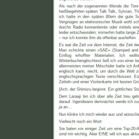
Als nach der sogenannten Wende die Tore z
heißbegehrten späten Talk Talk, Sylvian, Thi
ich hatte in den späten 80ern die gute 
Vergnügen an elektronischer Musik wohl scho
durchs Radio kennenlernte oder mittels ein
leider entschwunden; immerhin hatte lange
– nur ich konnte ihm da offenbar aushelfen.
Es war die Zeit vor dem Internet, die Zeit 
Man schickte einen »SAE« (Stamped and ad
Einflug erhoffter Materialien. Ich w
Wörterbuchenglischtext ließ ich von einer b
allermeisten meiner Mitschüler hatte ich A
englisch kann, reicht, um durch die Welt
englischsprachigen Texte verschlossen. Es
Zetteln und einer Visitenkarte mit besten G
[Ach, der Shimizu beginnt. Ein göttliches St
Dem Laraaji bin ich über alle Zeit treu g
darauf. Irgendwann demnächst werde ich zusc
ja an…
Nun klinke ich mich wieder aus und wünsche 
Vielleicht noch ein Wort:
Sie baten vor einiger Zeit um eine Top-20-A
sind mir wichtig. Aber EINE will ich aus akt