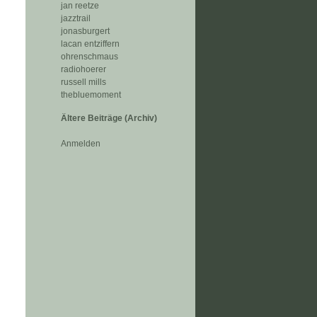
jan reetze
jazztrail
jonasburgert
lacan entziffern
ohrenschmaus
radiohoerer
russell mills
thebluemoment
Ältere Beiträge (Archiv)
Anmelden