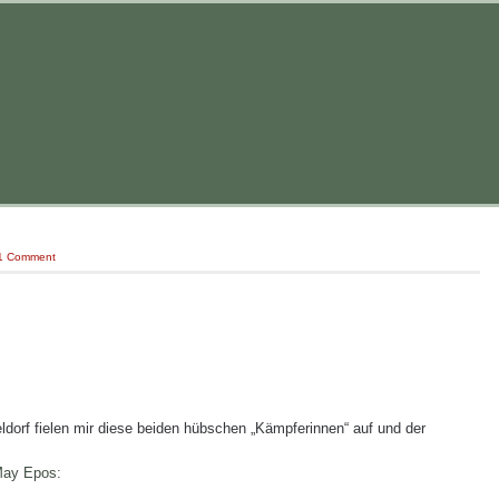
1 Comment
dorf fielen mir diese beiden hübschen „Kämpferinnen“ auf und der
 May Epos: