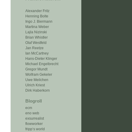
Alexander Fritz
Henning Bolte
Ingo J. Biermann
Martina Weber
Lajla Nizinski
Brian Whistler
Olaf Westfeld
Jan Reetze
Ian McCartney
Hans-Dieter Klinger
Michael Engelbrecht
Gregor Mundt
Wolfram Gekeler
Uwe Meilchen
Ulrich Kriest
Dirk Haberkorn
Blogroll
ecm
eno web
exsurrealist
flowworker
fripp‘s world