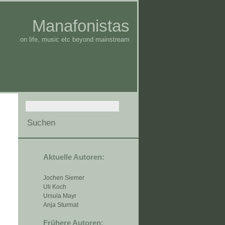
Manafonistas
on life, music etc beyond mainstream
Aktuelle Autoren:
Jochen Siemer
Uli Koch
Ursula Mayr
Anja Sturmat
Frühere Autoren: