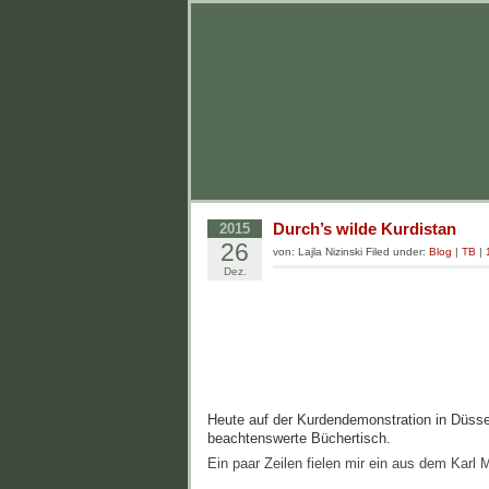
Durch’s wilde Kurdistan
2015
26
von: Lajla Nizinski Filed under:
Blog
|
TB
|
Dez.
Heute auf der Kurdendemonstration in Düssel
beachtenswerte Büchertisch.
Ein paar Zeilen fielen mir ein aus dem Karl