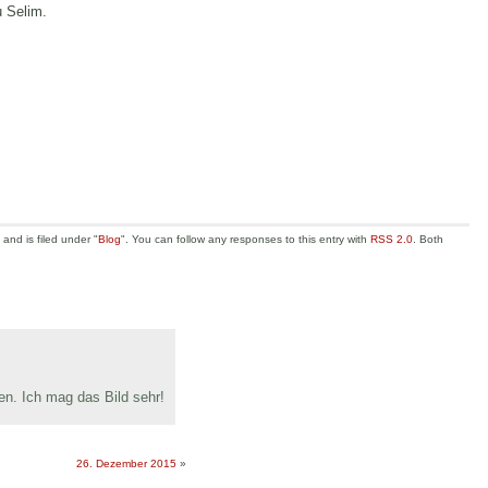
u Selim.
nd is filed under "
Blog
". You can follow any responses to this entry with
RSS 2.0
. Both
en. Ich mag das Bild sehr!
26. Dezember 2015
»