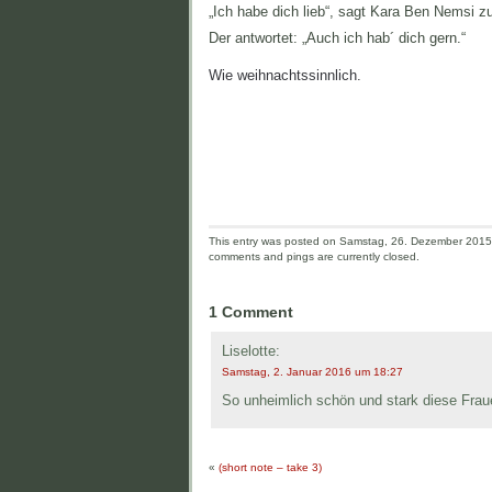
„Ich habe dich lieb“, sagt Kara Ben Nemsi z
Der antwortet: „Auch ich hab´ dich gern.“
Wie weihnachtssinnlich.
This entry was posted on Samstag, 26. Dezember 2015 a
comments and pings are currently closed.
1 Comment
Liselotte:
Samstag, 2. Januar 2016 um 18:27
So unheimlich schön und stark diese Frau
«
(short note – take 3)