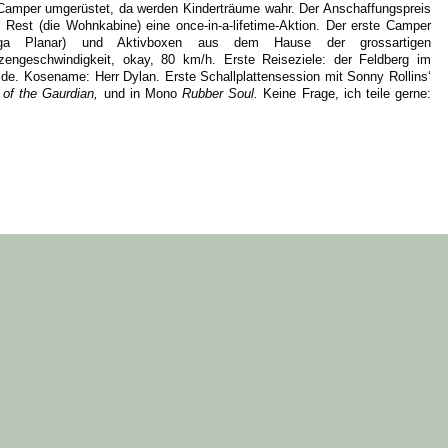
amper umgerüstet, da werden Kinderträume wahr. Der Anschaffungspreis
r Rest (die Wohnkabine) eine once-in-a-lifetime-Aktion. Der erste Camper
 (Rega Planar) und Aktivboxen aus dem Hause der grossartigen
zengeschwindigkeit, okay, 80 km/h. Erste Reiseziele: der Feldberg im
de. Kosename: Herr Dylan. Erste Schallplattensession mit Sonny Rollins‘
of the Gaurdian,
und in Mono
Rubber Soul.
Keine Frage, ich teile gerne: