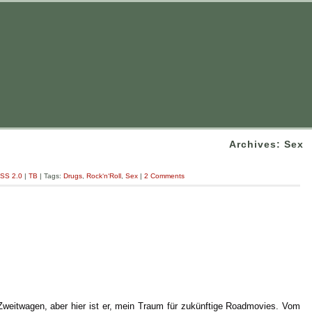
Archives: Sex
SS 2.0
|
TB
| Tags:
Drugs
,
Rock‘n‘Roll
,
Sex
|
2 Comments
weitwagen, aber hier ist er, mein Traum für zukünftige Roadmovies. Vom