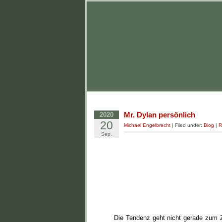
Mr. Dylan persönlich
2020
20
Michael Engelbrecht
| Filed under:
Blog
|
R
Sep.
Die Tendenz geht nicht gerade zum Z