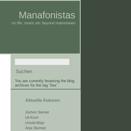
Manafonistas
on life, music etc beyond mainstream
You are currently browsing the blog
archives for the tag ‘Sex’.
Aktuelle Autoren:
Jochen Siemer
Uli Koch
Ursula Mayr
Anja Sturmat