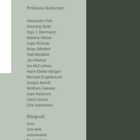
Frühere Autoren:
Alexander Fritz
Henning Bolte
Ingo J. Biermann
Martina Weber
Lajla Nizinski
Brian Whistler
Olaf Westfeld
Jan Reetze
Ian McCartney
Hans-Dieter Klinger
Michael Engelbrecht
Gregor Mundt
Wolfram Gekeler
Uwe Meilchen
Ulrich Kriest
Dirk Haberkorn
Blogroll
ecm
eno web
exsurrealist