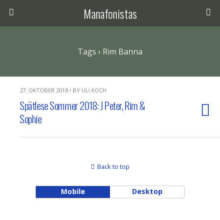
Manafonistas
Tags › Rim Banna
27. OKTOBER 2018 • BY ULI KOCH
Spätlese Sommer 2018: J Peter, Rim &
Sophie
Back to top
Mobile
Desktop