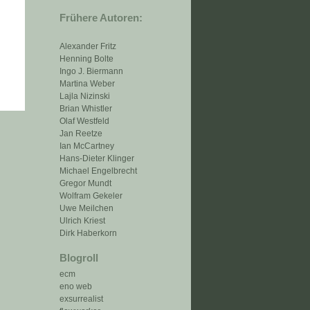
Frühere Autoren:
Alexander Fritz
Henning Bolte
Ingo J. Biermann
Martina Weber
Lajla Nizinski
Brian Whistler
Olaf Westfeld
Jan Reetze
Ian McCartney
Hans-Dieter Klinger
Michael Engelbrecht
Gregor Mundt
Wolfram Gekeler
Uwe Meilchen
Ulrich Kriest
Dirk Haberkorn
Blogroll
ecm
eno web
exsurrealist