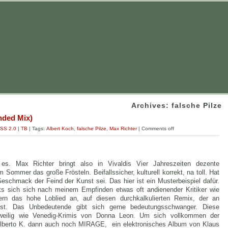
Archives: falsche Pilze
ended Mix)
SS 2.0
|
TB
| Tags:
Albert Koch
,
falsche Pilze
,
Max Richter
|
Comments off
 es. Max Richter bringt also in Vivaldis Vier Jahreszeiten dezente
Sommer das große Frösteln. Beifallssicher, kulturell korrekt, na toll. Hat
eschmack der Feind der Kunst sei. Das hier ist ein Musterbeispiel dafür.
ts sich sich nach meinem Empfinden etwas oft andienender Kritiker wie
rn das hohe Loblied an, auf diesen durchkalkulierten Remix, der an
ist. Das Unbedeutende gibt sich gerne bedeutungsschwanger. Diese
angweilig wie Venedig-Krimis von Donna Leon. Um sich vollkommen der
Alberto K. dann auch noch MIRAGE, ein elektronisches Album von Klaus