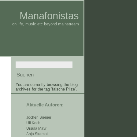
Manafonistas
on life, music etc beyond mainstream
You are currently browsing the blog
archives for the tag ‘falsche Pilze’.
Aktuelle Autoren:
Jochen Siemer
Uli Koch
Ursula Mayr
Anja Sturmat