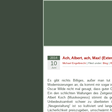
Ach, Albert, ach, Max! (Ext
2014
10
Michael Engelbrecht
| Filed under:
Blog
|
R
Juni
Es gibt nichts Billiges, außer man tut
Modernisierungen an, da kommt mir sogar im 
Oscar Wilde nicht mal gesagt, dass guter G
Ein den schlichten Wallungen des Zeitgeis
Albert Koch (Musikexpress) stimmt da ge
Unbedeutsamkeit schwer zu überbieten 
„Neugestaltung“ ist so kultiviert und l
Lächerlichkeit preiszugeben, umschwärmt 