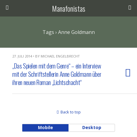
Manafonistas
Tags › Anne Goldmann
27. JULI 2014 • BY MICHAEL ENGELBRECHT
„Das Spielen mit dem Genre“ – ein Interview
mit der Schriftstellerin Anne Goldmann über
ihren neuen Roman „Lichtschacht“
Back to top
Mobile
Desktop