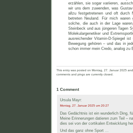
erzählen, sie sogar variieren, aussc
wir uns dem zuwenden, was Gustav 
allzu festgetretenen und oft durc
betreten Neuland. Für mich waren 
solche, die auch in der Lage waren
Steinbeck und aus jüngeren Tagen Sy
Molekulargenetiker und Extremsportl
ausreichender Vitamin-D-Spiegel ist
Bewegung gehören – und das in jede
schon immer mein Credo, analog zu E
This entry was posted on Montag, 27. Januar 2025 and i
comments and pings are currently closed.
1 Comment
Ursula Mayr:
Montag, 27. Januar 2025 um 20:27
Das Gedächtnis ist ein wunderlich Ding, fü
Meine Erinnerungen datieren zum Teil – na
dies sei von der cortikalen Entwicklung he
Und das ganz ohne Sport …