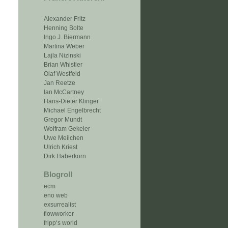
Alexander Fritz
Henning Bolte
Ingo J. Biermann
Martina Weber
Lajla Nizinski
Brian Whistler
Olaf Westfeld
Jan Reetze
Ian McCartney
Hans-Dieter Klinger
Michael Engelbrecht
Gregor Mundt
Wolfram Gekeler
Uwe Meilchen
Ulrich Kriest
Dirk Haberkorn
Blogroll
ecm
eno web
exsurrealist
flowworker
fripp‘s world