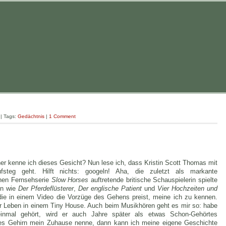
| Tags:
Gedächtnis
|
1 Comment
er kenne ich dieses Gesicht? Nun lese ich, dass Kristin Scott Thomas mit
teg geht. Hilft nichts: googeln! Aha, die zuletzt als markante
chen Fernsehserie
Slow Horses
auftretende britische Schauspielerin spielte
en wie
Der Pferdeflüsterer
,
Der englische Patient
und
Vier Hochzeiten und
die in einem Video die Vorzüge des Gehens preist, meine ich zu kennen.
ihr Leben in einem Tiny House. Auch beim Musikhören geht es mir so: habe
inmal gehört, wird er auch Jahre später als etwas Schon-Gehörtes
nes Gehirn mein Zuhause nenne, dann kann ich meine eigene Geschichte