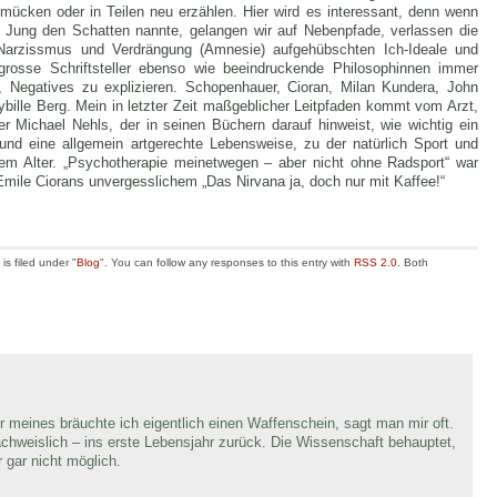
hmücken oder in Teilen neu erzählen. Hier wird es interessant, denn wenn
Jung den Schatten nannte, gelangen wir auf Nebenpfade, verlassen die
h Narzissmus und Verdrängung (Amnesie) aufgehübschten Ich-Ideale und
grosse Schriftsteller ebenso wie beeindruckende Philosophinnen immer
, Negatives zu explizieren. Schopenhauer, Cioran, Milan Kundera, John
bille Berg. Mein in letzter Zeit maßgeblicher Leitpfaden kommt vom Arzt,
er Michael Nehls, der in seinen Büchern darauf hinweist, wie wichtig ein
 und eine allgemein artgerechte Lebensweise, zu der natürlich Sport und
m Alter. „Psychotherapie meinetwegen – aber nicht ohne Radsport“ war
mile Ciorans unvergesslichem „Das Nirvana ja, doch nur mit Kaffee!“
s filed under "
Blog
". You can follow any responses to this entry with
RSS 2.0
. Both
r meines bräuchte ich eigentlich einen Waffenschein, sagt man mir oft.
chweislich – ins erste Lebensjahr zurück. Die Wissenschaft behauptet,
r gar nicht möglich.