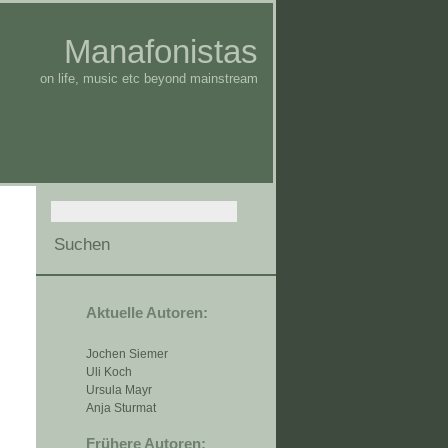
Manafonistas
on life, music etc beyond mainstream
Aktuelle Autoren:
Jochen Siemer
Uli Koch
Ursula Mayr
Anja Sturmat
Frühere Autoren: