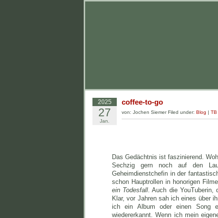
coffee-to-go
2025
27
von: Jochen Siemer Filed under:
Blog
|
TB
Jan.
Das Gedächtnis ist faszinierend. Woh
Sechzig gern noch auf den Laufs
Geheimdienstchefin in der fantastis
schon Hauptrollen in honorigen Film
ein Todesfall
. Auch die YouTuberin, 
Klar, vor Jahren sah ich eines über 
ich ein Album oder einen Song e
wiedererkannt. Wenn ich mein eige