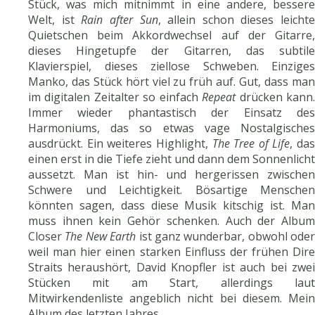
Stück, was mich mitnimmt in eine andere, bessere
Welt, ist
Rain after Sun
, allein schon dieses leichte
Quietschen beim Akkordwechsel auf der Gitarre,
dieses Hingetupfe der Gitarren, das subtile
Klavierspiel, dieses ziellose Schweben. Einziges
Manko, das Stück hört viel zu früh auf. Gut, dass man
im digitalen Zeitalter so einfach
Repeat
drücken kann
Immer wieder phantastisch der Einsatz des
Harmoniums, das so etwas vage Nostalgisches
ausdrückt. Ein weiteres Highlight,
The Tree of Life
, das
einen erst in die Tiefe zieht und dann dem Sonnenlicht
aussetzt. Man ist hin- und hergerissen zwischen
Schwere und Leichtigkeit. Bösartige Menschen
könnten sagen, dass diese Musik kitschig ist. Man
muss ihnen kein Gehör schenken. Auch der Album
Closer
The New Earth
ist ganz wunderbar, obwohl oder
weil man hier einen starken Einfluss der frühen Dire
Straits heraushört, David Knopfler ist auch bei zwei
Stücken mit am Start, allerdings laut
Mitwirkendenliste angeblich nicht bei diesem. Mein
Album des letzten Jahres.