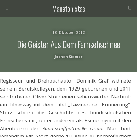
Manafonistas
13. Oktober 2012
Die Geister Aus Dem Fernsehschnee
Jochen Siemer
Regisseur und Drehbuchautor Dominik Graf widmete
seinem Berufskollegen, dem 1929 geborenen und 2011
verstorbenen Oliver Storz einen sehenswerten Nachruf:
ein Filmessay mit dem Titel „Lawinen der Erinnerung“.
Storz schrieb die Geschichte des bundesdeutschen
Fernsehens mit, unter anderem als Pseudonym mit den
Abenteuern der
Raumschiffpatrouille Orion.
Man hört
jemandem wie Storz gerne zu, wenn er hochreflektiert