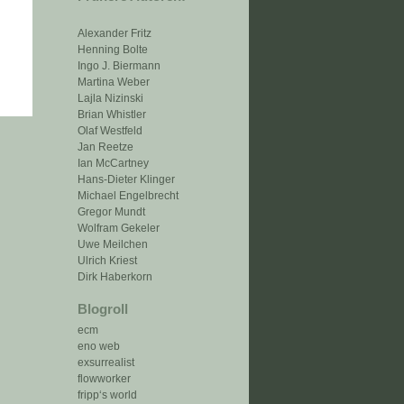
Alexander Fritz
Henning Bolte
Ingo J. Biermann
Martina Weber
Lajla Nizinski
Brian Whistler
Olaf Westfeld
Jan Reetze
Ian McCartney
Hans-Dieter Klinger
Michael Engelbrecht
Gregor Mundt
Wolfram Gekeler
Uwe Meilchen
Ulrich Kriest
Dirk Haberkorn
Blogroll
ecm
eno web
exsurrealist
flowworker
fripp‘s world