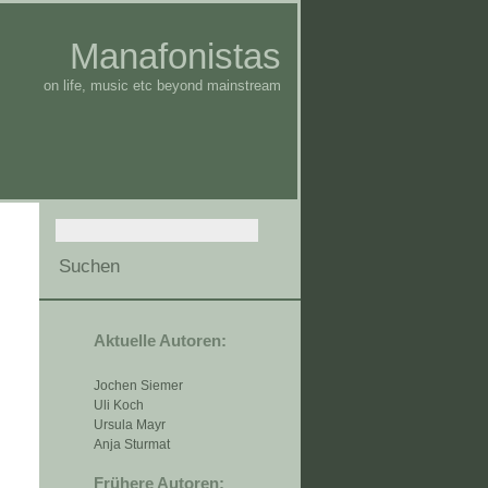
Manafonistas
on life, music etc beyond mainstream
Aktuelle Autoren:
Jochen Siemer
Uli Koch
Ursula Mayr
Anja Sturmat
Frühere Autoren: