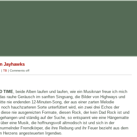
en Jayhawks
g
|
TB
|
Comments off
D TIME
, beide Alben laufen und laufen, wie ein Musiknarr freue ich mich
, das rauhe Geräusch im sanften Singsang, die Bilder von Highways und
itte nie endenden 12-Minuten-Song, der aus einer zarten Melodie
och hauchzarteren Sorte unterfüttert wird, ein zwei drei Echos der
 diese nie ausgereizten Formate, diesen Rock, der kein Dad Rock ist und
ehangen und ständig auf der Suche, so entspannt wie eine Hängematte
 über eine Musik, die hoffnungsvoll altmodisch ist und sich in der
urmelnder Fremdkörper, die ihre Reibung und ihr Feuer bezieht aus dem
n Herzens angesteuerten Irgendwo.