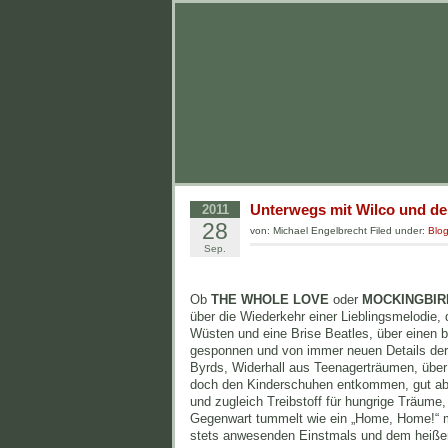
Unterwegs mit Wilco und d
2011
28
von: Michael Engelbrecht Filed under:
Blo
Sep.
Ob
THE WHOLE LOVE
oder
MOCKINGBIR
über die Wiederkehr einer Lieblingsmelodie
Wüsten und eine Brise Beatles, über einen b
gesponnen und von immer neuen Details der n
Byrds, Widerhall aus Teenagerträumen, über
doch den Kinderschuhen entkommen, gut abg
und zugleich Treibstoff für hungrige Träume,
Gegenwart tummelt wie ein „Home, Home!“ m
stets anwesenden Einstmals und dem heiße