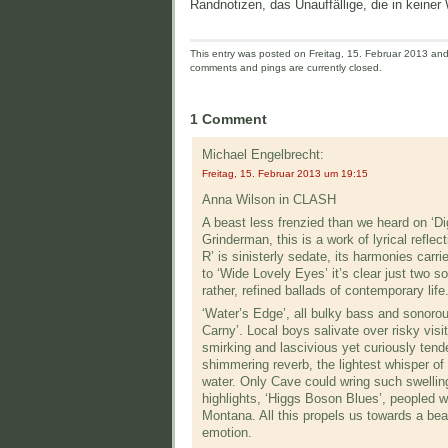
Randnotizen, das Unauffällige, die in keiner
This entry was posted on Freitag, 15. Februar 2013 and 
comments and pings are currently closed.
1 Comment
Michael Engelbrecht:
Freitag, 15. Februar 2013 um 19:15
Anna Wilson in CLASH
A beast less frenzied than we heard on ‘Dig
Grinderman, this is a work of lyrical ref
R’ is sinisterly sedate, its harmonies carr
to ‘Wide Lovely Eyes’ it’s clear just two so
rather, refined ballads of contemporary life
‘Water’s Edge’, all bulky bass and sonoro
Carny’. Local boys salivate over risky visit
smirking and lascivious yet curiously tende
shimmering reverb, the lightest whisper of
water. Only Cave could wring such swelling
highlights, ‘Higgs Boson Blues’, peopled
Montana. All this propels us towards a bea
emotion.