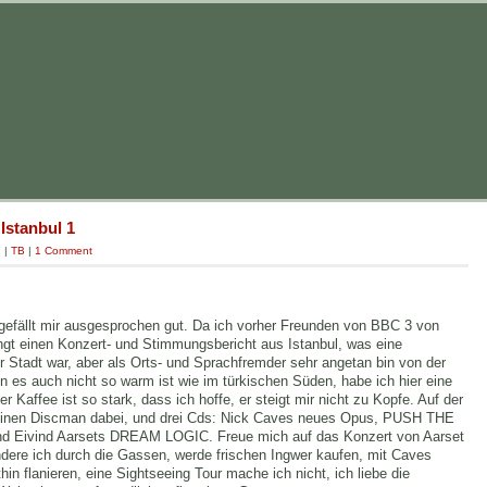
 Istanbul 1
g
|
TB
|
1 Comment
efällt mir ausgesprochen gut. Da ich vorher Freunden von BBC 3 von
ngt einen Konzert- und Stimmungsbericht aus Istanbul, was eine
er Stadt war, aber als Orts- und Sprachfremder sehr angetan bin von der
n es auch nicht so warm ist wie im türkischen Süden, habe ich hier eine
affee ist so stark, dass ich hoffe, er steigt mir nicht zu Kopfe. Auf der
 einen Discman dabei, und drei Cds: Nick Caves neues Opus, PUSH THE
Eivind Aarsets DREAM LOGIC. Freue mich auf das Konzert von Aarset
dere ich durch die Gassen, werde frischen Ingwer kaufen, mit Caves
thin flanieren, eine Sightseeing Tour mache ich nicht, ich liebe die