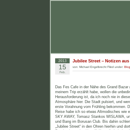
Jubilee Street – Notizen aus
2013
15
von: Michael Engelbrecht Filed under:
Blo
Feb.
Das Fes Cafe in der Nähe des Grand Bazar g
meinem Trip erzählt habe, wollen die unbedi
Herausforderung ist, da ich noch nie in dies
Atmosphäre hier. Die Stadt pulsiert, und wen
erste Vorahnung vom Frühling bekommen. Der K
Reise habe ich so etwas Altmodisches wie
SKY AWAY, Tomasz Stankos WISLAWA, und 
und Bang im Borusan Club. Bis dahin schlen
„Jubilee Street“ in den Ohren hierhin und dor