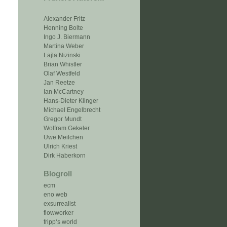
Alexander Fritz
Henning Bolte
Ingo J. Biermann
Martina Weber
Lajla Nizinski
Brian Whistler
Olaf Westfeld
Jan Reetze
Ian McCartney
Hans-Dieter Klinger
Michael Engelbrecht
Gregor Mundt
Wolfram Gekeler
Uwe Meilchen
Ulrich Kriest
Dirk Haberkorn
Blogroll
ecm
eno web
exsurrealist
flowworker
fripp‘s world