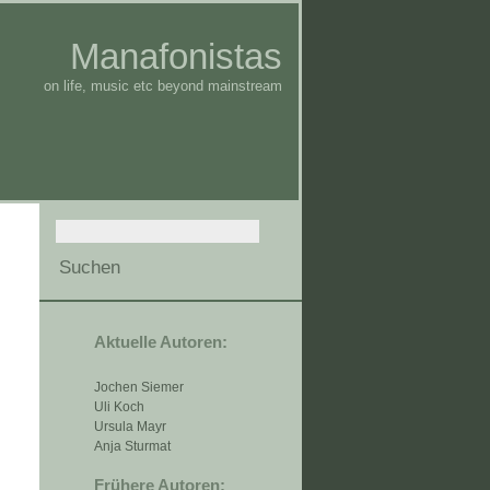
Manafonistas
on life, music etc beyond mainstream
Aktuelle Autoren:
Jochen Siemer
Uli Koch
Ursula Mayr
Anja Sturmat
Frühere Autoren: