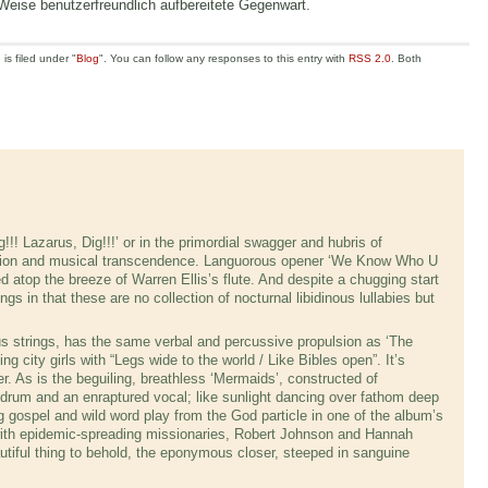
 Weise benutzerfreundlich aufbereitete Gegenwart.
is filed under "
Blog
". You can follow any responses to this entry with
RSS 2.0
. Both
!!! Lazarus, Dig!!!’ or in the primordial swagger and hubris of
lection and musical transcendence. Languorous opener ‘We Know Who U
ied atop the breeze of Warren Ellis’s flute. And despite a chugging start
ngs in that these are no collection of nocturnal libidinous lullabies but
.
us strings, has the same verbal and percussive propulsion as ‘The
ing city girls with “Legs wide to the world / Like Bibles open”. It’s
r. As is the beguiling, breathless ‘Mermaids’, constructed of
 drum and an enraptured vocal; like sunlight dancing over fathom deep
 gospel and wild word play from the God particle in one of the album’s
 with epidemic-spreading missionaries, Robert Johnson and Hannah
utiful thing to behold, the eponymous closer, steeped in sanguine