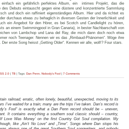
 einfach ein gefährlich perfektes Album, ein
intimes Projekt, das die
üde des Debuts eintauscht gegen eine düstere und konzentrierte Sammlung
isch und doch ein
raffiniert eigenständiges Album. Hier und da richtet es
uder durchaus etwas zu behaglich in diversen Gesten der Innerlichkeit und
auch ein Angebot für den Hörer, es bei Scotch und Candlelight zu hören,
sts an einem Swimmingpool in Gran Canaria), in bester Nachbarschaft von
reichen von Lambchop und Lana del Ray, die mich dann doch noch etwa
t immer noch Teenager. Nennen wir es das „Rimbaud-Phänomen“. Möge ihre
Der erste Song heisst „Getting Older“. Kennen wir alle, woll!? Four stars.
SS 2.0
|
TB
| Tags:
Dan Penn
,
Nobody's Fool
|
7 Comments
n railroad; erratic, often lonely, beautiful, unexpected, moving to its
s I’ve waited for a train; many are the trips I’ve taken. Dan’s record is
dy’s Fool“ is exactly what a Dan Penn record should be – uneven,
ant. It contains everything a southern soul classic should – country,
‚If Love Was Money‘ on the first Country Got Soul compilation. My
though, like „Ain’t No Love“ and „Time“. Songs where Dan stops his
 was always one of the great Southern Soul songwriters, and nobody