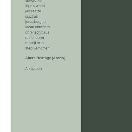
flowworker
fripp‘s world
jan reetze
jazztrail
jonasburgert
lacan entziffern
ohrenschmaus
radiohoerer
russell mills
thebluemoment
Ältere Beiträge (Archiv)
Anmelden