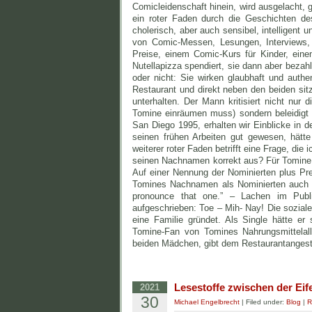
Comicleidenschaft hinein, wird ausgelacht, 
ein roter Faden durch die Geschichten des
cholerisch, aber auch sensibel, intelligent 
von Comic-Messen, Lesungen, Interviews, 
Preise, einem Comic-Kurs für Kinder, eine
Nutellapizza spendiert, sie dann aber bezahl
oder nicht: Sie wirken glaubhaft und authe
Restaurant und direkt neben den beiden si
unterhalten. Der Mann kritisiert nicht nur d
Tomine einräumen muss) sondern beleidigt 
San Diego 1995, erhalten wir Einblicke in d
seinen frühen Arbeiten gut gewesen, hätt
weiterer roter Faden betrifft eine Frage, die
seinen Nachnamen korrekt aus? Für Tomine,
Auf einer Nennung der Nominierten plus Prei
Tomines Nachnamen als Nominierten auch n
pronounce that one.” – Lachen im Publ
aufgeschrieben: Toe – Mih- Nay! Die sozial
eine Familie gründet. Als Single hätte er
Tomine-Fan von Tomines Nahrungsmittelalle
beiden Mädchen, gibt dem Restaurantangeste
Lesestoffe zwischen der E
2021
30
Michael Engelbrecht
| Filed under:
Blog
|
R