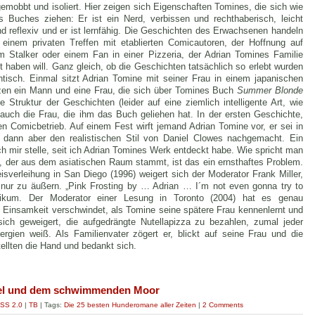
gemobbt und isoliert. Hier zeigen sich Eigenschaften Tomines, die sich wie
 Buches ziehen: Er ist ein Nerd, verbissen und rechthaberisch, leicht
und reflexiv und er ist lernfähig. Die Geschichten des Erwachsenen handeln
einem privaten Treffen mit etablierten Comicautoren, der Hoffnung auf
m Stalker oder einem Fan in einer Pizzeria, der Adrian Tomines Familie
t haben will. Ganz gleich, ob die Geschichten tatsächlich so erlebt wurden
ntisch. Einmal sitzt Adrian Tomine mit seiner Frau in einem japanischen
tzen ein Mann und eine Frau, die sich über Tomines Buch
Summer Blonde
ie Struktur der Geschichten (leider auf eine ziemlich intelligente Art, wie
auch die Frau, die ihm das Buch geliehen hat. In der ersten Geschichte,
en Comicbetrieb. Auf einem Fest wirft jemand Adrian Tomine vor, er sei in
e dann aber den realistischen Stil von Daniel Clowes nachgemacht. Ein
 ich mir stelle, seit ich Adrian Tomines Werk entdeckt habe. Wie spricht man
 der aus dem asiatischen Raum stammt, ist das ein ernsthaftes Problem.
sverleihung in San Diego (1996) weigert sich der Moderator Frank Miller,
ur zu äußern. „Pink Frosting by … Adrian … I´m not even gonna try to
ikum. Der Moderator einer Lesung in Toronto (2004) hat es genau
e Einsamkeit verschwindet, als Tomine seine spätere Frau kennenlernt und
 sich geweigert, die aufgedrängte Nutellapizza zu bezahlen, zumal jeder
rgien weiß. Als Familienvater zögert er, blickt auf seine Frau und die
llten die Hand und bedankt sich.
ifel und dem schwimmenden Moor
SS 2.0
|
TB
| Tags:
Die 25 besten Hunderomane aller Zeiten
|
2 Comments