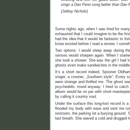
sings a Dan Penn song better than Dan 
(Jebloy Nichols)
Some nights ago, when I was tired for many i
exhausted that I could imagine to be the fi
had the idea that it would be fantastic to li
know existed before I read a review. I someh
Two options: I would sleep away during th
senses would sharpen again. When I started 
she took a shower. She was the girl I had l
ghosts even make sandwiches in the middle
It’s a short record indeed, Spooner Oldh
singer, a crooner, „Southern style“. Every s
were strange and thrilled me. The ghost was 
psychedelic mood anyway. I tried to catch s
album would be on par with short masterpiec
by calling it country soul.
Under the surface this long-lost record is
flooded my body with ease and sent me rus
restroom, the parking lot a burying ground. 
last breath. She waved a cold and drugged 