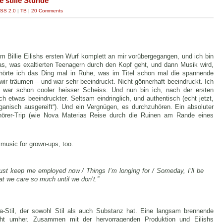
e stille Stunde
SS 2.0
|
TB
|
20 Comments
 Billie Eilishs ersten Wurf komplett an mir vorübergegangen, und ich bin
as, was exaltierten Teenagern durch den Kopf geht, und dann Musik wird,
 hörte ich das Ding mal in Ruhe, was im Titel schon mal die spannende
 wir träumen – und war sehr beeindruckt. Nicht gönnerhaft beeindruckt. Ich
 war schon cooler heisser Scheiss. Und nun bin ich, nach der ersten
h etwas beeindruckter. Seltsam eindringlich, und authentisch (echt jetzt,
rganisch ausgereift“). Und ein Vergnügen, es durchzuhören. Ein absoluter
fhörer-Trip (wie Nova Materias Reise durch die Ruinen am Rande eines
 music for grown-ups, too.
ust keep me employed now / Things I’m longing for / Someday, I’ll be
hat we care so much until we don’t.”
a-Stil, der sowohl Stil als auch Substanz hat. Eine langsam brennende
cht umher. Zusammen mit der hervorragenden Produktion und Eilishs