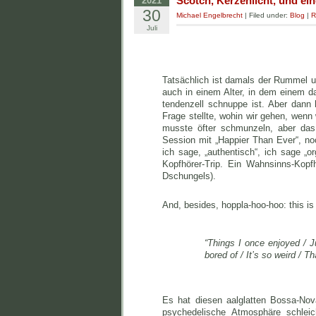
Scotch, Kerzenlicht, und ein
2021
30
Michael Engelbrecht
| Filed under:
Blog
|
R
Juli
Tatsächlich ist damals der Rummel um
auch in einem Alter, in dem einem d
tendenzell schnuppe ist. Aber dann
Frage stellte, wohin wir gehen, wenn
musste öfter schmunzeln, aber das
Session mit „Happier Than Ever“, noc
ich sage, „authentisch“, ich sage „o
Kopfhörer-Trip. Ein Wahnsinns-Kop
Dschungels).
And, besides, hoppla-hoo-hoo: this is
“Things I once enjoyed / J
bored of / It’s so weird / T
Es hat diesen aalglatten Bossa-Nov
psychedelische Atmosphäre schlei