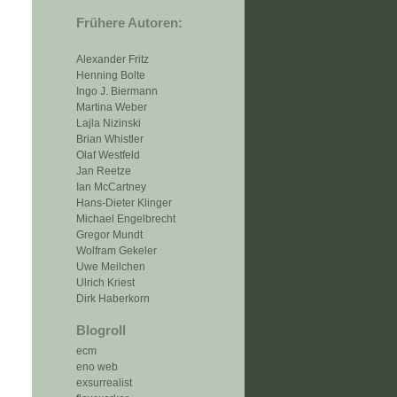
Frühere Autoren:
Alexander Fritz
Henning Bolte
Ingo J. Biermann
Martina Weber
Lajla Nizinski
Brian Whistler
Olaf Westfeld
Jan Reetze
Ian McCartney
Hans-Dieter Klinger
Michael Engelbrecht
Gregor Mundt
Wolfram Gekeler
Uwe Meilchen
Ulrich Kriest
Dirk Haberkorn
Blogroll
ecm
eno web
exsurrealist