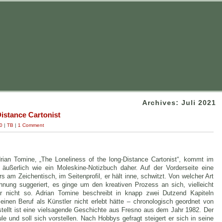
Archives: Juli 2021
Distance Cartonist
0
|
TB
|
1 Comment
ian Tomine, „The Loneliness of the long-Distance Cartonist“, kommt im
ßerlich wie ein Moleskine-Notizbuch daher. Auf der Vorderseite eine
s am Zeichentisch, im Seitenprofil, er hält inne, schwitzt. Von welcher Art
nung suggeriert, es ginge um den kreativen Prozess an sich, vielleicht
 nicht so. Adrian Tomine beschreibt in knapp zwei Dutzend Kapiteln
inen Beruf als Künstler nicht erlebt hätte – chronologisch geordnet von
tellt ist eine vielsagende Geschichte aus Fresno aus dem Jahr 1982. Der
e und soll sich vorstellen. Nach Hobbys gefragt steigert er sich in seine