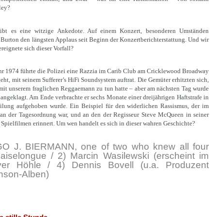
Bley?
gibt es eine witzige Ankedote. Auf einem Konzert, besonderen Umständen
 Burton den längsten Applaus seit Beginn der Konzertberichterstattung. Und wir
eignete sich dieser Vorfall?
hr 1974 führte die Polizei eine Razzia im Carib Club am Cricklewood Broadway
eht, mit seinem Sufferer’s HiFi Soundsystem auftrat. Die Gemüter erhitzten sich,
s mit unserem fraglichen Reggaemann zu tun hatte – aber am nächsten Tag wurde
 angeklagt. Am Ende verbrachte er sechs Monate einer dreijährigen Haftstrafe in
ilung aufgehoben wurde. Ein Beispiel für den widerlichen Rassismus, der im
 an der Tagesordnung war, und an den der Regisseur Steve McQueen in seiner
 Spielfilmen erinnert. Um wen handelt es sich in dieser wahren Geschichte?
 J. BIERMANN, one of two who knew all four
aiselongue / 2) Marcin Wasilewski (erscheint im
er Höhle / 4) Dennis Bovell (u.a. Produzent
hnson-Alben)