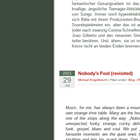
fantastischer Gesangsarbeit ist das
knallige, ängstliche Teenager-Attit
von Songs. Immer noch hypereklekt
sich Billie mit ihrem Produzenten-Br
Soundspielereien ein, aber das ist 
(oder nach zwanzig Corona-Schnellte
Joao Gilberto und den neuesten St
tiefer berühren. Und, ähem, sie is
Kerze nicht an beiden Enden brennen. 
Nobody’s Fool (revisited)
2021
29
Michael Engelbrecht
| Filed under:
Blog
|
R
Juli
Music, for me, has always been a mountai
own strange time table. Many are the hour
one of the stops along the way. „Nobo
unexpected, funky, strange, cocky, defi
funk, gospel, blues and soul. We put 
favourite moments are the quiet ones 
strutting and lets his guard down. Dan