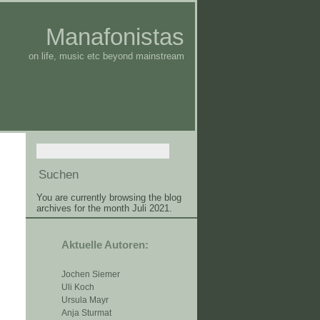
Manafonistas
on life, music etc beyond mainstream
You are currently browsing the blog
archives for the month Juli 2021.
Aktuelle Autoren:
Jochen Siemer
Uli Koch
Ursula Mayr
Anja Sturmat