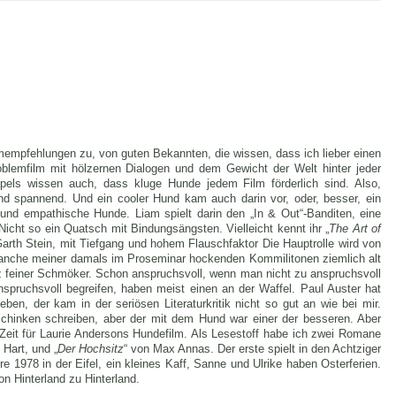
empfehlungen zu, von guten Bekannten, die wissen, dass ich lieber einen
blemfilm mit hölzernen Dialogen und dem Gewicht der Welt hinter jeder
ls wissen auch, dass kluge Hunde jedem Film förderlich sind. Also,
und spannend. Und ein cooler Hund kam auch darin vor, oder, besser, ein
nd empathische Hunde. Liam spielt darin den „In & Out“-Banditen, eine
Nicht so ein Quatsch mit Bindungsängsten. Vielleicht kennt ihr „
The Art of
rth Stein, mit Tiefgang und hohem Flauschfaktor Die Hauptrolle wird von
anche meiner damals im Proseminar hockenden Kommilitonen ziemlich alt
z feiner Schmöker. Schon anspruchsvoll, wenn man nicht zu anspruchsvoll
spruchsvoll begreifen, haben meist einen an der Waffel. Paul Auster hat
en, der kam in der seriösen Literaturkritik nicht so gut an wie bei mir.
Schinken schreiben, aber der mit dem Hund war einer der besseren. Aber
 Zeit für Laurie Andersons Hundefilm. Als Lesestoff habe ich zwei Romane
 Hart, und „
Der Hochsitz
“ von Max Annas. Der erste spielt in den Achtziger
re 1978 in der Eifel, ein kleines Kaff, Sanne und Ulrike haben Osterferien.
on Hinterland zu Hinterland.