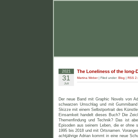
The Loneliness of the long-
2021
31
Martina Weber
| Filed under:
Blog
|
RSS 2.
Juli
Der neue Band mit Graphic Novels von Adr
schwarzen Umschlag und mit Gummiband äu
Skizze mit einem Selbstportrait des Künstler
Einsamkeit handelt dieses Buch? Die Zeich
Themenfindung und Technik? Das ist aber
Episoden aus seinem Leben, die er ohne se
1995 bis 2018 und mit Ortsnamen. Voranges
achtjährige Adrian kommt in eine neue Schul