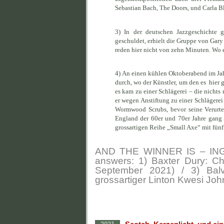
Sebastian Bach, The Doors, und Carla 
3) In der deutschen Jazzgeschichte 
geschuldet, erhielt die Gruppe von Gary
reden hier nicht von zehn Minuten. Wo er
4) An einen kühlen Oktoberabend im Ja
durch, wo der Künstler, um den es hier g
es kam zu einer Schlägerei – die nicht
er wegen Anstiftung zu einer Schlägerei
Wormwood Scrubs, bevor seine Verurte
England der 60er und 70er Jahre gang
grossartigen Reihe „Small Axe“ mit fünf
AND THE WINNER IS – INGO
answers: 1) Baxter Dury: Ch
September 2021) / 3) Balv
grossartiger Linton Kwesi Jo