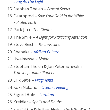
Long As The Light
Stephan Thelen –
Fractal Sextet
Deathprod –
Sow Your Gold in the White
Foliated Earth
Park Jiha–
The Gleam
The Smile –
A Light for Attracting Attention
Steve Reich –
Reich/Richter
Shabaka –
Afrikan Culture
Uwalmassa –
Malar
Stephan Thelen & Jan Peter Schwalm –
Transneptunian Planets
Erik Satie –
Fragments
Koki Nakano –
Oceanic Feeling
Sigurd Hole –
Roraima
Kreidler –
Spells and Daubs
Son Of Chi & Arthur Flink –
The Fifth World