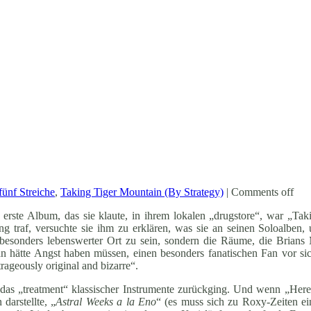
fünf Streiche
,
Taking Tiger Mountain (By Strategy)
|
Comments off
 erste Album, das sie klaute, in ihrem lokalen „drugstore“, war „Ta
ng traf, versuchte sie ihm zu erklären, was sie an seinen Soloalben, 
n besonders lebenswerter Ort zu sein, sondern die Räume, die Brians
n hätte Angst haben müssen, einen besonders fanatischen Fan vor sic
rageously original and bizarre“.
uf das „treatment“ klassischer Instrumente zurückging. Und wenn „H
darstellte, „
Astral Weeks a la Eno
“ (es muss sich zu Roxy-Zeiten ei