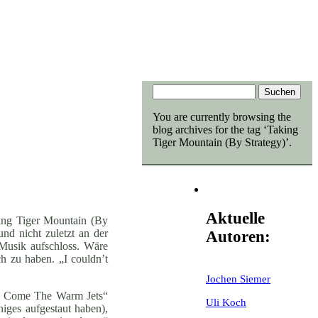
You are currently browsing the
blog archives for the tag ‘Taking
Tiger Mountain (By Strategy)’.
Aktuelle
king Tiger Mountain (By
und nicht zuletzt an der
Autoren:
 Musik aufschloss. Wäre
h zu haben. „I couldn’t
Jochen Siemer
ere Come The Warm Jets“
Uli Koch
niges aufgestaut haben),