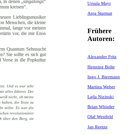
, in denen „
singalongs
“
Ursula Mayr
trum kreisen“.
Anja Sturmat
neuen Lieblingsmusiker
von Menschen, die kleine
inmal, lange vor meinen
Frühere
etärin vor, die mir Enos
Autoren:
einem Quantum Sehnsucht
? Sie sollte es sich gut
Alexander Fritz
 Verse in die Popkultur
Henning Bolte
Ingo J. Biermann
tte. Und es war sehr
Martina Weber
r alles diktiert. Der
Lajla Nizinski
 weiß nicht, ob meine
 haben, die Texte zu
Brian Whistler
n sollte. Es war die
üchen revolutionärer
Olaf Westfeld
h über den Berg, sie
Jan Reetze