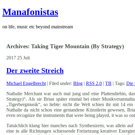
Manafonistas
on life, music etc beyond mainstream
Archives: Taking Tiger Mountain (By Strategy)
2017
25
Juli
Der zweite Streich
Michael Engelbrecht
| Filed under:
Blog
|
RSS 2.0
|
TB
| Tags:
Die 
Nathalie Merchant war auch mal jung und eine Plattendiebin, das
Strategy)“. Als sie Brian später einmal bei einer Musikveranstaltu
„Tigerbergmusik“, so liebte: nicht die Welt schien ihr mit 14 ei
Nathalie da nicht schon eine gestandene Künstlerin gewesen, Bria
even recognize the instruments that were being played, it was so out
Tatsächlich klang hier manches nach Synthesizern, was allein a
eine in alle Richtungen schiessende Freisetzung kreativer Energien 