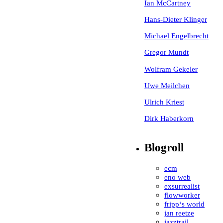
Ian McCartney
Hans-Dieter Klinger
Michael Engelbrecht
Gregor Mundt
Wolfram Gekeler
Uwe Meilchen
Ulrich Kriest
Dirk Haberkorn
Blogroll
ecm
eno web
exsurrealist
flowworker
fripp‘s world
jan reetze
jazztrail