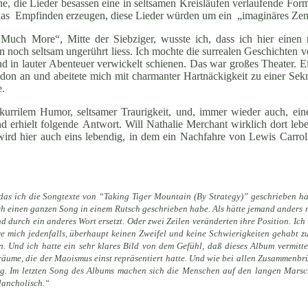
he, die Lieder besassen eine in seltsamen Kreisläufen verlaufende Form
 das Empfinden erzeugen, diese Lieder würden um ein „imaginäres Zen
Much More“, Mitte der Siebziger, wusste ich, dass ich hier einen 
 noch seltsam ungerührt liess. Ich mochte die surrealen Geschichten 
 in lauter Abenteuer verwickelt schienen. Das war großes Theater. E
ndon an und abeitete mich mit charmanter Hartnäckigkeit zu einer Sekr
e.
t skurrilem Humor, seltsamer Traurigkeit, und, immer wieder auch, 
 erhielt folgende Antwort. Will Nathalie Merchant wirklich dort leben
ird hier auch eins lebendig, in dem ein Nachfahre von Lewis Carroll
 das ich die Songtexte von “Taking Tiger Mountain (By Strategy)” geschrieben ha
 ich einen ganzen Song in einem Rutsch geschrieben habe. Als hätte jemand anders mi
d durch ein anderes Wort ersetzt. Oder zwei Zeilen veränderten ihre Position. Ich
re mich jedenfalls, überhaupt keinen Zweifel und keine Schwierigkeiten gehabt zu
. Und ich hatte ein sehr klares Bild von dem Gefühl, daß dieses Album vermittel
räume, die der Maoismus einst repräsentiert hatte. Und wie bei allen Zusammenbr
ung. Im letzten Song des Albums machen sich die Menschen auf den langen Marsc
lancholisch.“