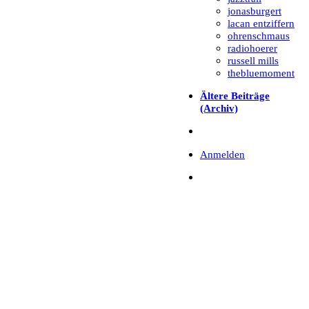
jonasburgert
lacan entziffern
ohrenschmaus
radiohoerer
russell mills
thebluemoment
Ältere Beiträge
(Archiv)
Anmelden