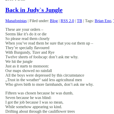
Back in Judy`s Jungle
Manafonistas
| Filed under:
Blog
|
RSS 2.0
|
TB
| Tags:
Brian Eno
,
These are your orders –
Seems like it’s do it or die
So please read them closely
When you’ve read them be sure that you eat them up –
They’re specially flavoured
With Burgundy, Tizer and Rye
Twelve sheets of foolscap: don’t ask me why.
We hit the jungle
Just as it starts to monsoon:
Our maps showed no rainfall
All the boys were depressed by this circumstance
„Trust in the weather“ said less agricultural men
Who gives birth to more farmhands, don’t ask me why.
Fifteen was chosen because he was dumb,
Seven because he was blind:
I got the job because I was so mean,
While somehow appearing so kind.
Drifting about through the cauliflower trees