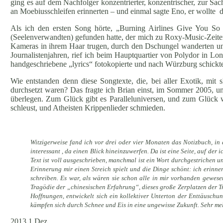
ging es auf dem Nachfolger konzentrierter, konzentrischer, zur Sac
an Moebiusschleifen erinnerten – und einmal sagte Eno, er wollte
Als ich den ersten Song hörte, „Burning Airlines Give You So 
(Seelenverwandten) gefunden hatte, der mich zu Roxy-Music-Zeiten
Kameras in ihrem Haar trugen, durch den Dschungel wanderten und
Journalistenjahren, rief ich beim Hauptquartier von Polydor in Lo
handgeschriebene „lyrics“ fotokopierte und nach Würzburg schickt
Wie entstanden denn diese Songtexte, die, bei aller Exotik, mi
durchsetzt waren? Das fragte ich Brian einst, im Sommer 2005, und
überlegen. Zum Glück gibt es Paralleluniversen, und zum Glück w
schleust, und Atheisten Krippenlieder schmieden.
Witzigerweise fand ich vor drei oder vier Monaten das Notizbuch, in
interessant , da einen Blick hineinzuwerfen. Da ist eine Seite, auf der
Text ist voll ausgeschrieben, manchmal ist ein Wort durchgestrichen un
Erinnerung mir einen Streich spielt und die Dinge schönt: ich erinne
schreiben. Es war, als wären sie schon alle in mir vorhanden gewesen
Tragödie der „chinesischen Erfahrung“, dieses große Zerplatzen der T
Hoffnungen, entwickelt sich ein kollektiver Unterton der Enttäusch
kämpfen sich durch Schnee und Eis in eine ungewisse Zukunft. Sehr me
2013
1
Dez.