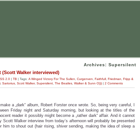
Archives: Supersilent
t (Scott Walker interviewed)
SS 2.0
|
TB
| Tags:
A Winged Victory For The Sullen
,
Curgenven
,
Faithfull
,
Friedman
,
Fripp &
r
,
Sartorius
,
Scott Walker
,
Supersilent
,
The Beatles
,
Walker & Sunn O)))
|
2 Comments
 make a „dark“ album, Robert Forster once wrote. So, being very careful, I
ween Friday night and Saturday morning, but looking at the titles of the
cent reader it possibly might become a „rather dark“ affair. And it cannot
Scott Walker interview from today’s afternoon will probably be presented
or him to shout out (hair rising, shiver sending, making the idea of sleep a