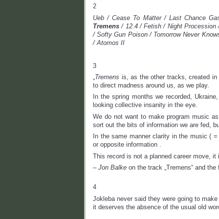
2
Ueb / Cease To Matter / Last Chance Gas 
Tremens
/ 12.4 / Fetish / Night Procession 
/ Softy Gun Poison / Tomorrow Never Knows/ 
/ Atomos II
3
„
Tremens
is, as the other tracks, created in
to direct madness around us, as we play.
In the spring months we recorded, Ukraine, S
looking collective insanity in the eye.
We do not want to make program music as suc
sort out the bits of information we are fed, 
In the same manner clarity in the music ( = p
or opposite information .
This record is not a planned career move, it 
–
Jon Balke
on the track „Tremens“ and the 
4
Jokleba never said they were going to make 
it deserves the absence of the usual old wo