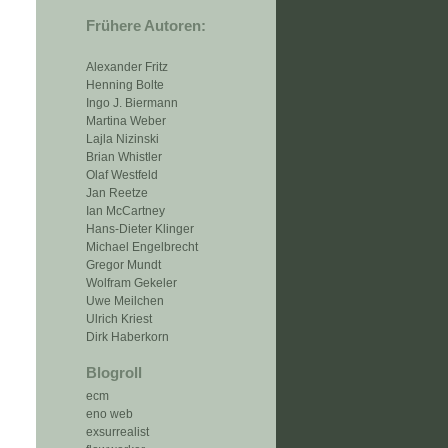
Frühere Autoren:
Alexander Fritz
Henning Bolte
Ingo J. Biermann
Martina Weber
Lajla Nizinski
Brian Whistler
Olaf Westfeld
Jan Reetze
Ian McCartney
Hans-Dieter Klinger
Michael Engelbrecht
Gregor Mundt
Wolfram Gekeler
Uwe Meilchen
Ulrich Kriest
Dirk Haberkorn
Blogroll
ecm
eno web
exsurrealist