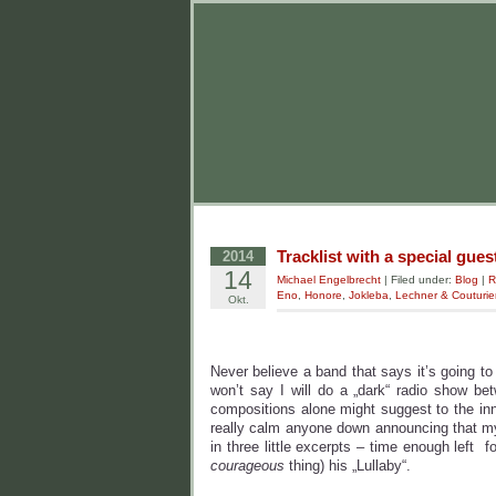
Tracklist with a special gues
2014
14
Michael Engelbrecht
| Filed under:
Blog
|
R
Eno
,
Honore
,
Jokleba
,
Lechner & Couturie
Okt.
Never believe a band that says it’s going to
won’t say I will do a „dark“ radio show bet
compositions alone might suggest to the inno
really calm anyone down announcing that my 
in three little excerpts – time enough left f
courageous
thing) his „Lullaby“.