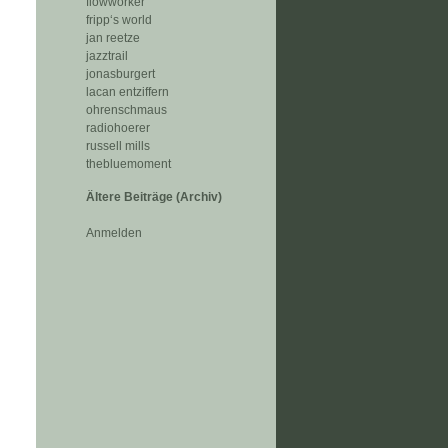
flowworker
fripp‘s world
jan reetze
jazztrail
jonasburgert
lacan entziffern
ohrenschmaus
radiohoerer
russell mills
thebluemoment
Ältere Beiträge (Archiv)
Anmelden