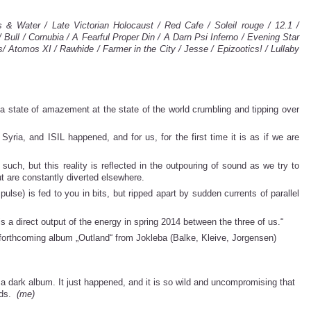
& Water / Late Victorian Holocaust / Red Cafe / Soleil rouge / 12.1 /
/ Bull / Cornubia / A Fearful Proper Din / A Darn Psi Inferno / Evening Star
Atomos XI / Rawhide / Farmer in the City / Jesse / Epizootics! / Lullaby
 a state of amazement at the state of the world crumbling and tipping over
yria, and ISIL happened, and for us, for the first time it is as if we are
h, but this reality is reflected in the outpouring of sound as we try to
but are constantly diverted elsewhere.
ulse) is fed to you in bits, but ripped apart by sudden currents of parallel
is a direct output of the energy in spring 2014 between the three of us.“
forthcoming album „Outland“ from Jokleba (Balke, Kleive, Jorgensen)
a dark album. It just happened, and it is so wild and uncompromising that
rds.
(me)