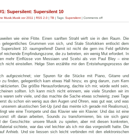
: Supersilent: Supersilent 10
te Musik
,
Musik vor 2011
|
RSS 2.0
|
TB
| Tags:
Supersilent
|
Comments off
weilen wie eine Flöte. Einen sanften Strahl wirft sie in den Raum. Die
in gelegentliches Grummen von sich, und Stale Storlokken entlockt dem
Supersilent 10: raumgreifend! Damit ist nicht die gern ins Feld geführte
ef reichende Empfindungszone, die zu betreten, ein wenig Mut erfordert. In
ken mehr Einflüsse von Messiaen und Scelsi als von Paul Bley – eine
ich nicht einstellen. Helge Sten erzählte mir den Entstehungsprozess der
h aufgezeichnet; vier Spuren für die Stücke mit Piano, Gitarre und
ce zu finden, gelegentlich kam etwas Hall hinzu; es ging darum, zum Kern
ktizierten. Die größte Herausforderung, dachte ich mir, würde wohl sein,
scheinen sollten. Ich kann mich nicht erinnern, wie viele Stunden wir im
 waren sehr viele, und das machte die Sache etwas schwierig; zwei Tage
lierst du schon ein wenig aus den Augen und Ohren, was gut war, und was
ei unserem akustischen Set-Up (und das meinte ich gerade mit Realismus),
klingt wie eine Trompete und das Klavier wie ein Klavier. Und das ist eine
sonst oft daran arbeiten, Sounds zu transformieren, bis sie sich ganz
l der Geschichte: unsere Musik zu spielen, aber mit diesen konkreten,
erial sichtete, war das viel leichter als ich mir das vorgestellt hatte. Die
uf Anhieb. Und sie liessen sich leicht verbinden mit den elektronischen