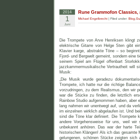
Rune Grammofon Classics, #1
2014
1
Michael Engelbrecht
| Filed under:
Blog
,
Gu
Juni
Die Trompete von Arve Henriksen klingt zu
elektrische Gitarre von Helge Sten gibt e
Klavier karge, abstrakte Töne – so beginnt 
Fjord- und Bergwelt gemeint, sondern eine ti
seinem Spiel am Flügel offenbart Storlok
jazzkammermusikalische Vertrautheit will s
Musik:
„Die Musik wurde geradezu dokumentarisc
Trompete, ich hatte nur die richtige Balan
vorzudringen, zu dem Realismus, den wir pra
war die Stücke zu finden, die letztlich er
Rainbow Studio aufgenommen haben, aber es
lang nahmen wir unentwegt auf, und da ver
im einzelnen wirklich abgelaufen ist. Und b
sind die Töne klar definiert. Die Trompete 
andere Vorgehensweise für uns, weil wir 
unbekannt anhören. Das war der harte Tei
historischen Klängen! Als ich das gesamte Mat
gelungenen, schönen Stücke zeigten sich a