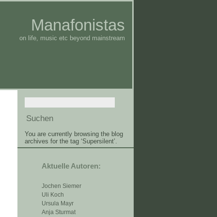
Manafonistas
on life, music etc beyond mainstream
You are currently browsing the blog
archives for the tag ‘Supersilent’.
Aktuelle Autoren:
Jochen Siemer
Uli Koch
Ursula Mayr
Anja Sturmat