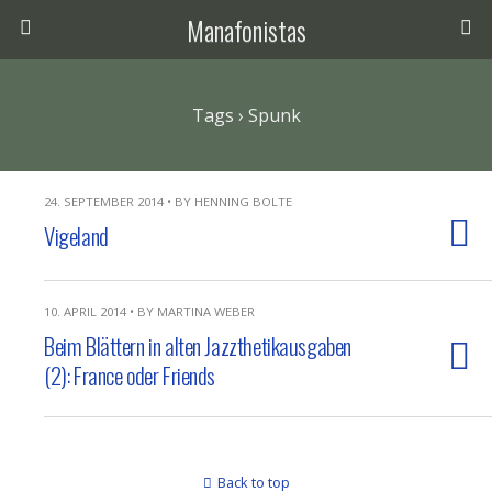
Manafonistas
Tags › Spunk
24. SEPTEMBER 2014 • BY HENNING BOLTE
Vigeland
10. APRIL 2014 • BY MARTINA WEBER
Beim Blättern in alten Jazzthetikausgaben
(2): France oder Friends
Back to top