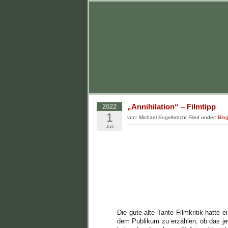
„Annihilation“ – Filmtipp
2022
1
von: Michael Engelbrecht Filed under:
Blo
Juli
Die gute alte Tante Filmkritik hatte 
dem Publikum zu erzählen, ob das jewe