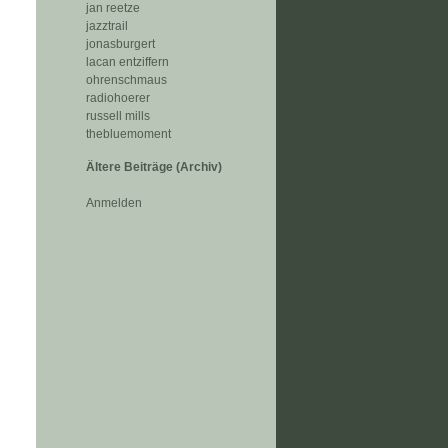
jan reetze
jazztrail
jonasburgert
lacan entziffern
ohrenschmaus
radiohoerer
russell mills
thebluemoment
Ältere Beiträge (Archiv)
Anmelden