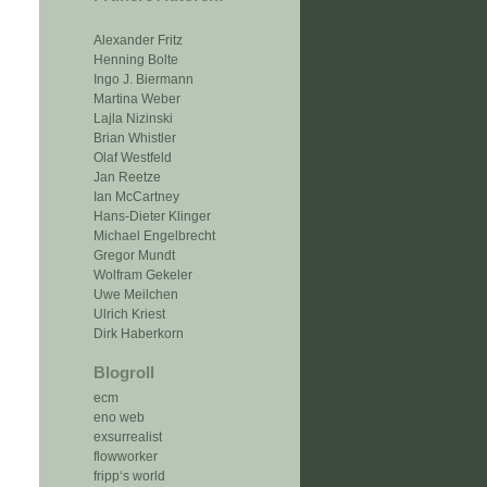
Alexander Fritz
Henning Bolte
Ingo J. Biermann
Martina Weber
Lajla Nizinski
Brian Whistler
Olaf Westfeld
Jan Reetze
Ian McCartney
Hans-Dieter Klinger
Michael Engelbrecht
Gregor Mundt
Wolfram Gekeler
Uwe Meilchen
Ulrich Kriest
Dirk Haberkorn
Blogroll
ecm
eno web
exsurrealist
flowworker
fripp‘s world