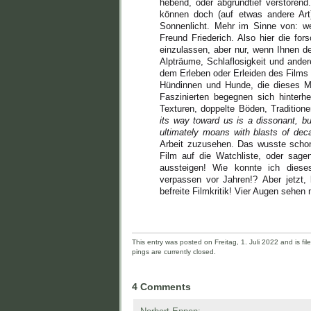
hebend, oder abgrundtief verstörend
können doch (auf etwas andere Art)
Sonnenlicht. Mehr im Sinne von: we
Freund Friederich. Also hier die fo
einzulassen, aber nur, wenn Ihnen de
Alpträume, Schlaflosigkeit und ander
dem Erleben oder Erleiden des Films „
Hündinnen und Hunde, die dieses Me
Faszinierten begegnen sich hinter
Texturen, doppelte Böden, Traditio
its way toward us is a dissonant, bur
ultimately moans with blasts of deca
Arbeit zuzusehen. Das wusste schon
Film auf die Watchliste, oder sagen
aussteigen! Wie konnte ich dies
verpassen vor Jahren!? Aber jetzt,
befreite Filmkritik! Vier Augen sehe
This entry was posted on Freitag, 1. Juli 2022 and is fil
pings are currently closed.
4 Comments