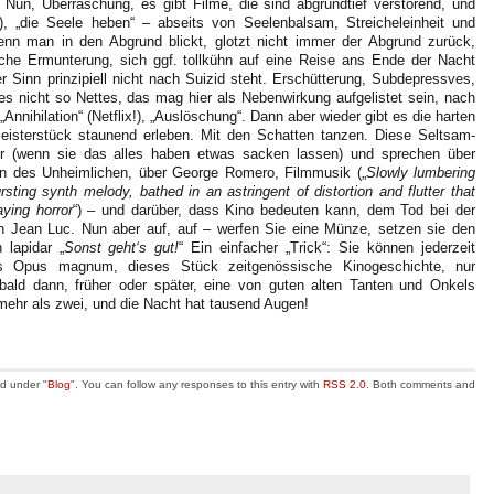
. Nun, Überraschung, es gibt Filme, die sind abgrundtief verstörend, und
, „die Seele heben“ – abseits von Seelenbalsam, Streicheleinheit und
nn man in den Abgrund blickt, glotzt nicht immer der Abgrund zurück,
rsche Ermunterung, sich ggf. tollkühn auf eine Reise ans Ende der Nacht
r Sinn prinzipiell nicht nach Suizid steht. Erschütterung, Subdepressves,
es nicht so Nettes, das mag hier als Nebenwirkung aufgelistet sein, nach
Annihilation“ (Netflix!), „Auslöschung“. Dann aber wieder gibt es die harten
isterstück staunend erleben. Mit den Schatten tanzen. Diese Seltsam-
her (wenn sie das alles haben etwas sacken lassen) und sprechen über
nen des Unheimlichen, über George Romero, Filmmusik („
Slowly lumbering
sting synth melody, bathed in an astringent of distortion and flutter that
ying horror
“) – und darüber, dass Kino bedeuten kann, dem Tod bei der
 Jean Luc. Nun aber auf, auf – werfen Sie eine Münze, setzen sie den
 lapidar „
Sonst geht‘s gut!
“ Ein einfacher „Trick“: Sie können jederzeit
es Opus magnum, dieses Stück zeitgenössische Kinogeschichte, nur
 bald dann, früher oder später, eine von guten alten Tanten und Onkels
n mehr als zwei, und die Nacht hat tausend Augen!
ed under "
Blog
". You can follow any responses to this entry with
RSS 2.0
. Both comments and