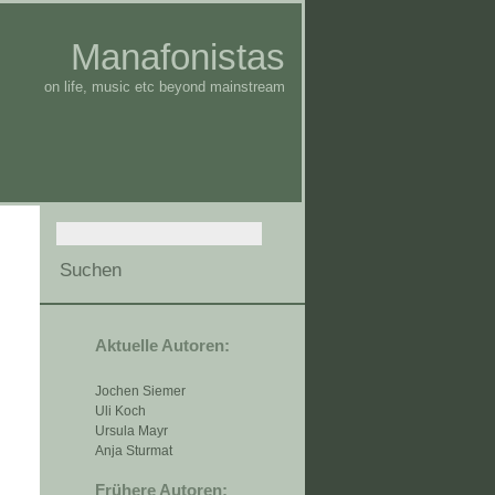
Manafonistas
on life, music etc beyond mainstream
Aktuelle Autoren:
Jochen Siemer
Uli Koch
Ursula Mayr
Anja Sturmat
Frühere Autoren: