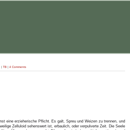
g
|
TB
|
4 Comments
einst eine erzieherische Pflicht. Es galt, Spreu und Weizen zu trennen, und
ilige Zelluloid sehenswert ist, erbaulich, oder verpulverte Zeit. Die Seele