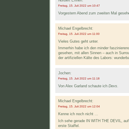
Norbert Ennen:
Freitag, 15. Juli 2022 um 10:47
Vorgestern Abend zum zweiten Mal gesehe
Michael Engelbrecht:
Freitag, 15. Juli 2022 um 11:00
Vieles Gutes geht unter.
Immerhin habe ich den minder faszinier
gesehen, mit allen Sinnen – auch in Surro
der artifiziellen Kälte des Labors: wunderba
Jochen:
Freitag, 15. Juli 2022 um 11:18
Von Alex Garland schaute ich
Devs
.
Michael Engelbrecht:
Freitag, 15. Juli 2022 um 12:04
Kenne ich noch nicht …
Ich sehe gerade IN WITH THE DEVIL, auf A
erste Staffel.