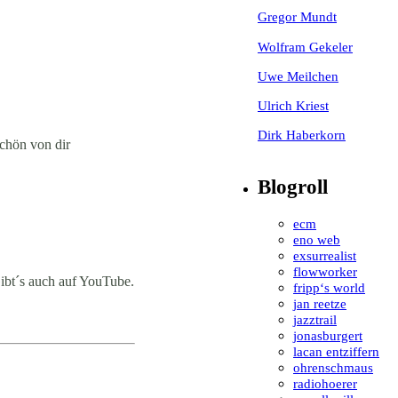
Gregor Mundt
Wolfram Gekeler
Uwe Meilchen
Ulrich Kriest
Dirk Haberkorn
schön von dir
Blogroll
ecm
eno web
exsurrealist
flowworker
Gibt´s auch auf YouTube.
fripp‘s world
jan reetze
jazztrail
jonasburgert
lacan entziffern
ohrenschmaus
radiohoerer