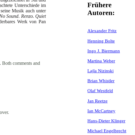
Frühere
bachtete Unterschiede im
 seine Musik auch unter
Autoren:
 No Sound
.
Renzo. Quiet
nderbares Werk von Pan
Alexander Fritz
Henning Bolte
Ingo J. Biermann
Martina Weber
. Both comments and
Lajla Nizinski
Brian Whistler
Olaf Westfeld
Jan Reetze
Ian McCartney
over.
Hans-Dieter Klinger
Michael Engelbrecht