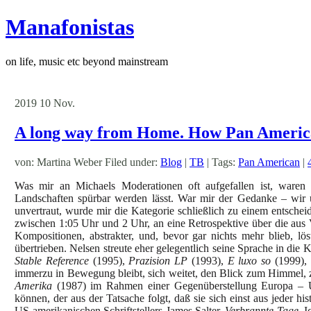
Manafonistas
on life, music etc beyond mainstream
2019
10
Nov.
A long way from Home. How Pan America
von: Martina Weber Filed under:
Blog
|
TB
| Tags:
Pan American
|
Was mir an Michaels Moderationen oft aufgefallen ist, ware
Landschaften spürbar werden lässt. War mir der Gedanke – wir 
unvertraut, wurde mir die Kategorie schließlich zu einem entsche
zwischen 1:05 Uhr und 2 Uhr, an eine Retrospektive über die au
Kompositionen, abstrakter, und, bevor gar nichts mehr blieb, l
übertrieben. Nelsen streute eher gelegentlich seine Sprache in die
Stable Reference
(1995),
Prazision LP
(1993),
E luxo so
(1999),
immerzu in Bewegung bleibt, sich weitet, den Blick zum Himmel, z
Amerika
(1987) im Rahmen einer Gegenüberstellung Europa – US
können, der aus der Tatsache folgt, daß sie sich einst aus jeder hi
US-amerikanischen Schriftstellers James Salter,
Verbrannte Tage
. 