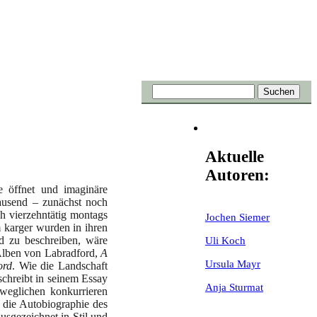
Aktuelle
Autoren:
 öffnet und imaginäre
tausend – zunächst noch
h vierzehntätig montags
Jochen Siemer
 karger wurden in ihren
rd zu beschreiben, wäre
Uli Koch
e Alben von Labradford,
A
Ursula Mayr
ord
. Wie die Landschaft
chreibt in seinem Essay
Anja Sturmat
weglichen konkurrieren
, die Autobiographie des
usgezeichnet in Stil und