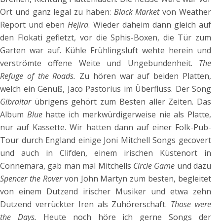
Ort und ganz legal zu haben:
Black Market
von Weather
Report und eben
Hejira
. Wieder daheim dann gleich auf
den Flokati gefletzt, vor die Sphis-Boxen, die Tür zum
Garten war auf. Kühle Frühlingsluft wehte herein und
verströmte offene Weite und Ungebundenheit.
The
Refuge of the Roads.
Zu hören war auf beiden Platten,
welch ein Genuß, Jaco Pastorius im Überfluss. Der Song
Gibraltar
übrigens gehört zum Besten aller Zeiten. Das
Album
Blue
hatte ich merkwürdigerweise nie als Platte,
nur auf Kassette. Wir hatten dann auf einer Folk-Pub-
Tour durch England einige Joni Mitchell Songs gecovert
und auch in Clifden, einem irischen Küstenort in
Connemara, gab man mal Mitchells
Circle Game
und dazu
Spencer the Rover
von John Martyn zum besten, begleitet
von einem Dutzend irischer Musiker und etwa zehn
Dutzend verrückter Iren als Zuhörerschaft.
Those were
the Days.
Heute noch höre ich gerne Songs der