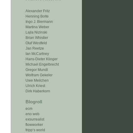
Alexander Fritz
Henning Bolte
Ingo J. Biermann
Martina Weber
Lajla Nizinski
Brian Whistler
Olaf Westfeld
Jan Reetze
Ian McCartney
Hans-Dieter Klinger
Michael Engelbrecht
Gregor Mundt
Wolfram Gekeler
Uwe Meilchen
Ulrich Kriest
Dirk Haberkorn
Blogroll
ecm
eno web
exsurrealist
flowworker
fripp‘s world