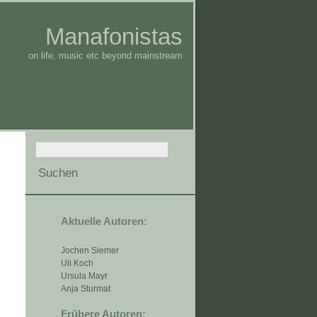
Manafonistas
on life, music etc beyond mainstream
Aktuelle Autoren:
Jochen Siemer
Uli Koch
Ursula Mayr
Anja Sturmat
Frühere Autoren: