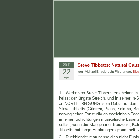
Steve Tibbetts: Natural Cau
2011
22
von: Michael Engelbrecht Filed under:
Blo
Apr.
1 – Werke von Steve Tibbetts erscheinen i
heisst der jüngste Streich, und in seiner In
an NORTHERN SONG, sein Debut auf dem La
Steve Tibbetts (Gitarren, Piano, Kalmba, B
norwegischen Tonstudio an zweieinhalb Tagen
in feinen Schichtungen musikalische Essenze
selbst, wenn die Klänge einer Bouzouki, Kal
Tibbetts hat lange Erfahrungen gesammelt, v
2 – Rückblende: man nenne dies nicht Fusio