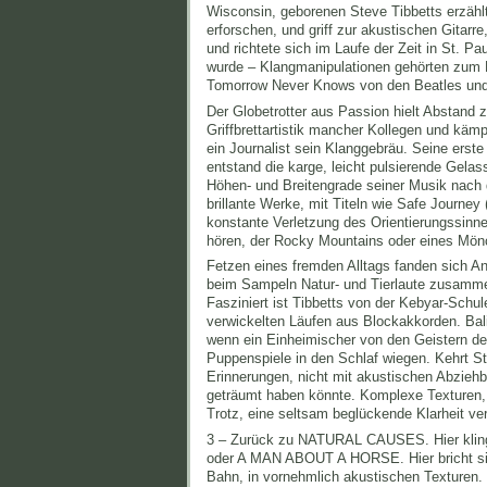
Wisconsin, geborenen Steve Tibbetts erzähl
erforschen, und griff zur akustischen Gitarr
und richtete sich im Laufe der Zeit in St. P
wurde – Klangmanipulationen gehörten zum 
Tomorrow Never Knows von den Beatles und
Der Globetrotter aus Passion hielt Abstan
Griffbrettartistik mancher Kollegen und käm
ein Journalist sein Klanggebräu. Seine erst
entstand die karge, leicht pulsierende Gela
Höhen- und Breitengrade seiner Musik nach 
brillante Werke, mit Titeln wie Safe Journey
konstante Verletzung des Orientierungssin
hören, der Rocky Mountains oder eines Mön
Fetzen eines fremden Alltags fanden sich A
beim Sampeln Natur- und Tierlaute zusamm
Fasziniert ist Tibbetts von der Kebyar-Sch
verwickelten Läufen aus Blockakkorden. Bali
wenn ein Einheimischer von den Geistern de
Puppenspiele in den Schlaf wiegen. Kehrt St
Erinnerungen, nicht mit akustischen Abziehbi
geträumt haben könnte. Komplexe Texturen, 
Trotz, eine seltsam beglückende Klarheit v
3 – Zurück zu NATURAL CAUSES. Hier klin
oder A MAN ABOUT A HORSE. Hier bricht sic
Bahn, in vornehmlich akustischen Texturen. 