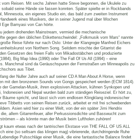
t vom Reisen. Mit sechs Jahren hatte Steve begonnen, die Ukulele zu
e, sobald seine Hände sie fassen konnten. Später spielte er in Rockbands
aul, Minnesota, ein eigenes Studio ein, das bald zum zweiten Instrument
Handwerk eines Musikers, der in seiner Jugend mal über Wochen
 Ege Bamyasi von Can hörte.
d zu jedem drohenden Mainstream, vermied die mechanische
pfte gegen den üblichen Etikettenschwindel: „Folkmusik vom Mars“ nannte
e große Reise führte nur nach Oslo: Unter der Klangregie Manfred Eichers
ssenheitskunst von Northern Song. Seitdem mischte der Gitarrist die
den Gesetzen des freien Falls von Mikadostäbchen und produzierte
 (1984), Big Map Idea (1990) oder The Fall Of Us All (1994) – eine
nes. Manchmal sind da Geräuschspuren der Fernstraßen um Minneapolis zu
chschors aus Tibet.
nfang der Nuller Jahre auch auf seiner CD A Man About A Horse, wenn
en mit den bronzenen Sounds von Gongs gespeichert werden (ECM 1814).
ule der Gamelan-Musik, ihren explosiven Attacken, kühnen Synkopen und
, Indonesien und Nepal wurden bald zum ständigen Reiseziel. Er hört zu,
r Bäume spricht, und lässt sich vom endlosen Klingklang indonesischer
eve Tibbetts von seinen Reisen zurück, arbeitet er mit frei schwebenden
ldern. Asien wird hier zu einer Welt, von der ein später Jimi Hendrix
die, allem Gitarrenfeuer, aller Perkussionsdichte und Basswucht zum
erströmen – als könnte man der Musik beim Luftholen zuhören!
gt kaum etwas nach der tantrischen Ekstase von THE FALL OF US ALL
h eine (so seltsam das klingen mag) vibrierende, durchdringende Ruhe
Lebendige Pulsschläge einer Musik, die eine fantastische Balance findet