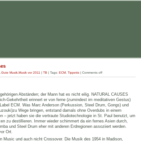
ses
g
,
Gute Musik
,
Musik vor 2011
|
TB
| Tags:
ECM
,
Tippetts
|
Comments off
n gehörigen Abständen; der Mann hat es nicht eilig. NATURAL CAUSES
-Sich-Gekehrtheit erinnert er von ferne (zumindest im meditativen Gestus)
bel ECM. Was Marc Anderson (Perkussion, Steel Drum, Gongs) und
ouzouki)zu Wege bringen, entstand damals ohne Overdubs in einem
 – jetzt haben sie die vertraute Studiotechnologie in St. Paul benutzt, um
n zu destillieren. Immer wieder schimmert da ein fernes Asien durch,
imba und Steel Drum eher mit anderen Erdregionen assoziiert werden.
or Ort.
n Music und auch nicht Crossover. Die Musik des 1954 in Madison,