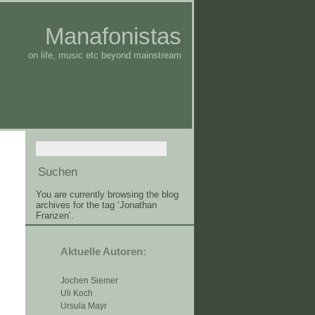
Manafonistas
on life, music etc beyond mainstream
You are currently browsing the blog
archives for the tag ‘Jonathan
Franzen’.
Aktuelle Autoren:
Jochen Siemer
Uli Koch
Ursula Mayr