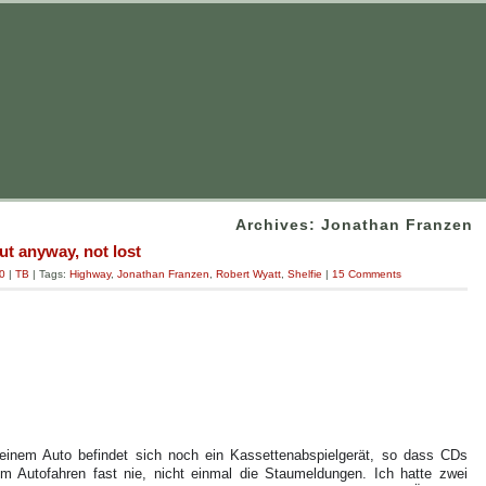
Archives: Jonathan Franzen
ut anyway, not lost
0
|
TB
| Tags:
Highway
,
Jonathan Franzen
,
Robert Wyatt
,
Shelfie
|
15 Comments
meinem Auto befindet sich noch ein Kassettenabspielgerät, so dass CDs
m Autofahren fast nie, nicht einmal die Staumeldungen. Ich hatte zwei