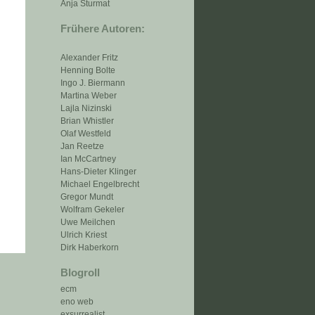
Anja Sturmat
Frühere Autoren:
Alexander Fritz
Henning Bolte
Ingo J. Biermann
Martina Weber
Lajla Nizinski
Brian Whistler
Olaf Westfeld
Jan Reetze
Ian McCartney
Hans-Dieter Klinger
Michael Engelbrecht
Gregor Mundt
Wolfram Gekeler
Uwe Meilchen
Ulrich Kriest
Dirk Haberkorn
Blogroll
ecm
eno web
exsurrealist