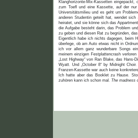
Klanghorizonte-Mix-Kassetten eingepackt,
zum Toefl und eine Kassette, auf der nur
Universitätsmilieu und es geht um Probleme 
anderen Studentin geteilt hat, wendet sich
heiratet, und sie könne sich das Appartment
die Aufgabe besteht darin, das Problem u
zu geben und diesen Rat zu begründen, das a
Eigentlich habe ich nichts dagegen, beim H
überlege, ob am Auto etwas nicht in Ordnu
ich vor allem ganz wunderbare Songs einge
meinem einzigen Festplattencrash verloren
„Lost Highway“ von Ran Blake, das Hans-Die
Wyatt. Und „October 8“ by Midnight Choir.
Franzen-Kassette war auch keine konkretere
Ich hatte aber das Booklet zu Hause. Stor
zuhören kann ich schon mal.
The madness of