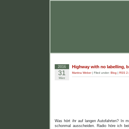
Highway with no labelling, b
2016
31
Martina Weber
| Filed under:
Blog
|
RSS 2.
März
Was hört ihr auf langen Autofahrten? In 
schonmal ausscheiden. Radio höre ich bei