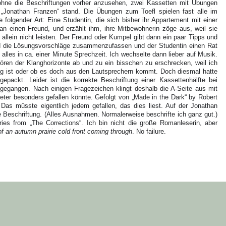
 ohne die Beschriftungen vorher anzusehen, zwei Kassetten mit Übungen
 „Jonathan Franzen“ stand. Die Übungen zum Toefl spielen fast alle im
folgender Art: Eine Studentin, die sich bisher ihr Appartement mit einer
 an einen Freund, und erzählt ihm, ihre Mitbewohnerin zöge aus, weil sie
 allein nicht leisten. Der Freund oder Kumpel gibt dann ein paar Tipps und
nd die Lösungsvorschläge zusammenzufassen und der Studentin einen Rat
lles in ca. einer Minute Sprechzeit. Ich wechselte dann lieber auf Musik.
ören der Klanghorizonte ab und zu ein bisschen zu erschrecken, weil ich
ng ist oder ob es doch aus den Lautsprechern kommt. Doch diesmal hatte
packt. Leider ist die korrekte Beschriftung einer Kassettenhälfte bei
 gegangen. Nach einigen Fragezeichen klingt deshalb die A-Seite aus mit
ter besonders gefallen könnte. Gefolgt von „Made in the Dark“ by Robert
 Das müsste eigentlich jedem gefallen, das dies liest. Auf der Jonathan
 Beschriftung. (Alles Ausnahmen. Normalerweise beschrifte ich ganz gut.)
ies from „The Corrections“. Ich bin nicht die große Romanleserin, aber
 an autumn prairie cold front coming through
. No failure.