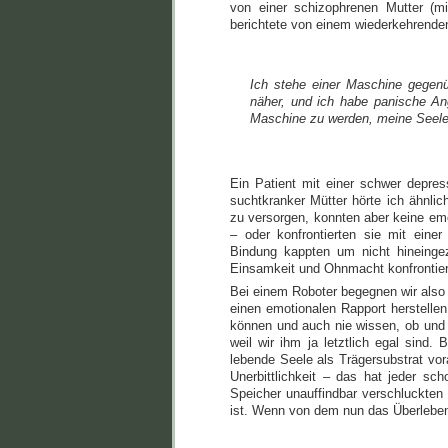
von einer schizophrenen Mutter (mit
berichtete von einem wiederkehrende
Ich stehe einer Maschine gegenü
näher, und ich habe panische A
Maschine zu werden, meine Seele 
Ein Patient mit einer schwer depres
suchtkranker Mütter hörte ich ähnlich
zu versorgen, konnten aber keine emo
– oder konfrontierten sie mit eine
Bindung kappten um nicht hineinge
Einsamkeit und Ohnmacht konfrontier
Bei einem Roboter begegnen wir also 
einen emotionalen Rapport herstellen
können und auch nie wissen, ob und 
weil wir ihm ja letztlich egal sind.
lebende Seele als Trägersubstrat vora
Unerbittlichkeit – das hat jeder sc
Speicher unauffindbar verschluckte
ist. Wenn von dem nun das Überlebe