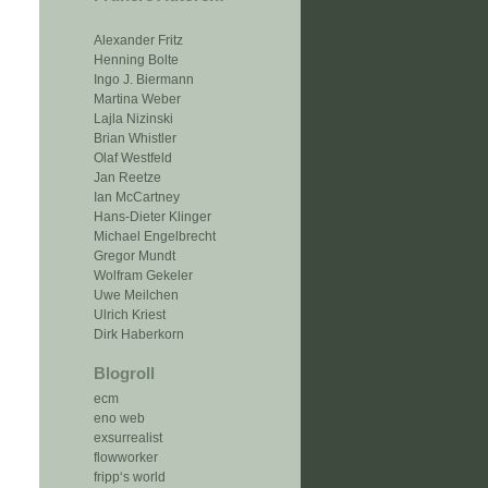
Alexander Fritz
Henning Bolte
Ingo J. Biermann
Martina Weber
Lajla Nizinski
Brian Whistler
Olaf Westfeld
Jan Reetze
Ian McCartney
Hans-Dieter Klinger
Michael Engelbrecht
Gregor Mundt
Wolfram Gekeler
Uwe Meilchen
Ulrich Kriest
Dirk Haberkorn
Blogroll
ecm
eno web
exsurrealist
flowworker
fripp‘s world