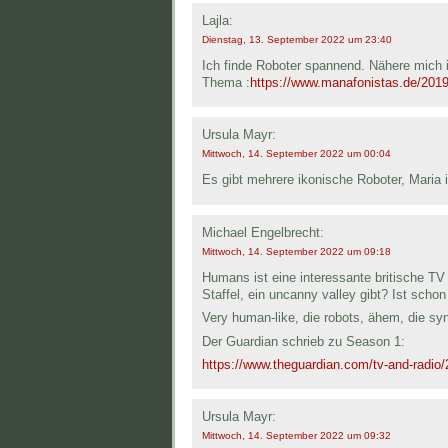
Lajla:
Dienstag, 13. September 2022 um 23:40
Ich finde Roboter spannend. Nähere mich 
Thema :
https://www.manafonistas.de/2019/
Ursula Mayr:
Mittwoch, 14. September 2022 um 00:04
Es gibt mehrere ikonische Roboter, Maria i
Michael Engelbrecht:
Mittwoch, 14. September 2022 um 09:18
Humans ist eine interessante britische TV 
Staffel, ein uncanny valley gibt? Ist scho
Very human-like, die robots, ähem, die sy
Der Guardian schrieb zu Season 1:
https://www.theguardian.com/tv-and-radio/2
Ursula Mayr:
Mittwoch, 14. September 2022 um 09:32