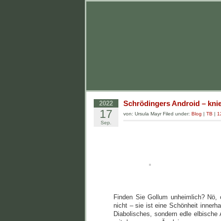
Schrödingers Android – knie
2022
17
von: Ursula Mayr Filed under:
Blog
|
TB
|
1
Sep.
Finden Sie Gollum unheimlich? Nö,
nicht – sie ist eine Schönheit innerha
Diabolisches, sondern edle elbisch