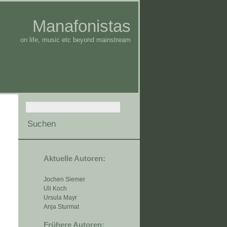
Manafonistas
on life, music etc beyond mainstream
Aktuelle Autoren:
Jochen Siemer
Uli Koch
Ursula Mayr
Anja Sturmat
Frühere Autoren: