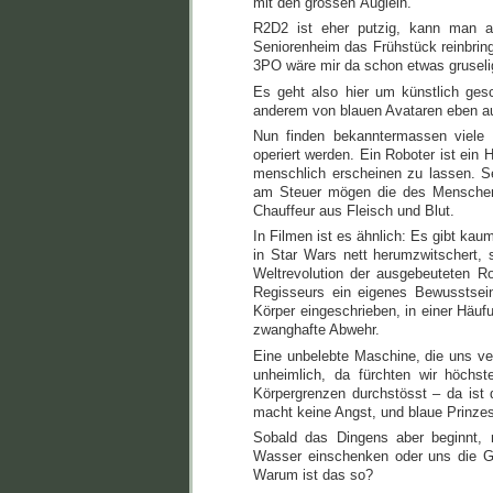
mit den grossen Äuglein.
R2D2 ist eher putzig, kann man a
Seniorenheim das Frühstück reinbring
3PO wäre mir da schon etwas gruseli
Es geht also hier um künstlich ges
anderem von blauen Avataren eben a
Nun finden bekanntermassen viele 
operiert werden. Ein Roboter ist ei
menschlich erscheinen zu lassen. Se
am Steuer mögen die des Menschen ü
Chauffeur aus Fleisch und Blut.
In Filmen ist es ähnlich: Es gibt kau
in Star Wars nett herumzwitschert, s
Weltrevolution der ausgebeuteten Ro
Regisseurs ein eigenes Bewusstsein
Körper eingeschrieben, in einer Häuf
zwanghafte Abwehr.
Eine unbelebte Maschine, die uns ver
unheimlich, da fürchten wir höchs
Körpergrenzen durchstösst – da ist
macht keine Angst, und blaue Prinzes
Sobald das Dingens aber beginnt,
Wasser einschenken oder uns die Ga
Warum ist das so?