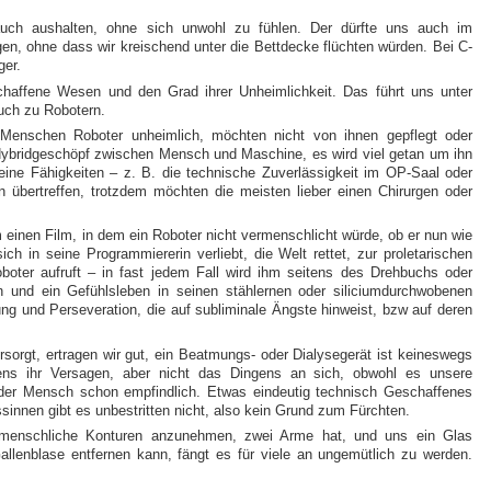
uch aushalten, ohne sich unwohl zu fühlen. Der dürfte uns auch im
en, ohne dass wir kreischend unter die Bettdecke flüchten würden. Bei C-
ger.
chaffene Wesen und den Grad ihrer Unheimlichkeit. Das führt uns unter
uch zu Robotern.
Menschen Roboter unheimlich, möchten nicht von ihnen gepflegt oder
n Hybridgeschöpf zwischen Mensch und Maschine, es wird viel getan um ihn
ine Fähigkeiten – z. B. die technische Zuverlässigkeit im OP-Saal oder
bertreffen, trotzdem möchten die meisten lieber einen Chirurgen oder
m einen Film, in dem ein Roboter nicht vermenschlicht würde, ob er nun wie
ich in seine Programmiererin verliebt, die Welt rettet, zur proletarischen
boter aufruft – in fast jedem Fall wird ihm seitens des Drehbuchs oder
 und ein Gefühlsleben in seinen stählernen oder siliciumdurchwobenen
ung und Perseveration, die auf subliminale Ängste hinweist, bzw auf deren
sorgt, ertragen wir gut, ein Beatmungs- oder Dialysegerät ist keineswegs
tens ihr Versagen, aber nicht das Dingens an sich, obwohl es unsere
 der Mensch schon empfindlich. Etwas eindeutig technisch Geschaffenes
sinnen gibt es unbestritten nicht, also kein Grund zum Fürchten.
 menschliche Konturen anzunehmen, zwei Arme hat, und uns ein Glas
llenblase entfernen kann, fängt es für viele an ungemütlich zu werden.