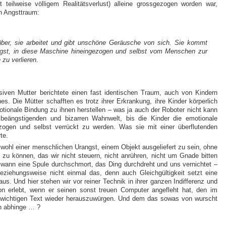
 teilweise völligem Realitätsverlust) alleine grossgezogen worden war,
n Angsttraum:
ber, sie arbeitet und gibt unschöne Geräusche von sich. Sie kommt
ngst, in diese Maschine hineingezogen und selbst vom Menschen zur
zu verlieren.
siven Mutter berichtete einen fast identischen Traum, auch von Kindern
es. Die Mütter schafften es trotz ihrer Erkrankung, ihre Kinder körperlich
tionale Bindung zu ihnen herstellen – was ja auch der Roboter nicht kann
r beängstigenden und bizarren Wahnwelt, bis die Kinder die emotionale
zogen und selbst verrückt zu werden. Was sie mit einer überflutenden
te.
wohl einer menschlichen Urangst, einem Objekt ausgeliefert zu sein, ohne
 zu können, das wir nicht steuern, nicht anrühren, nicht um Gnade bitten
wann eine Spule durchschmort, das Ding durchdreht und uns vernichtet –
 Beziehungsweise nicht einmal das, denn auch Gleichgültigkeit setzt eine
us. Und hier stehen wir vor reiner Technik in ihrer ganzen Indifferenz und
hon erlebt, wenn er seinen sonst treuen Computer angefleht hat, den im
n wichtigen Text wieder herauszuwürgen. Und dem das sowas von wurscht
n abhinge … ?