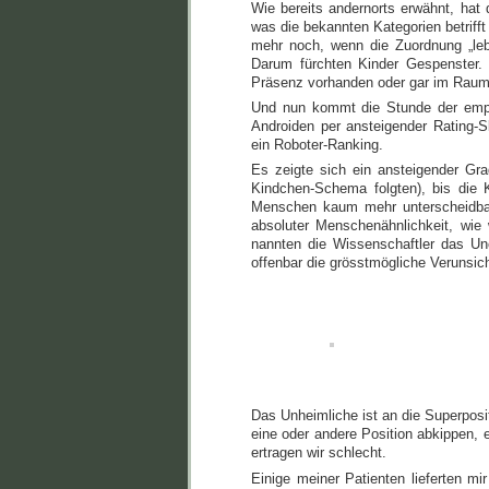
Wie bereits andernorts erwähnt, ha
was die bekannten Kategorien betrifft
mehr noch, wenn die Zuordnung „lebe
Darum fürchten Kinder Gespenster. 
Präsenz vorhanden oder gar im Raum 
Und nun kommt die Stunde der empi
Androiden per ansteigender Rating-
ein Roboter-Ranking.
Es zeigte sich ein ansteigender Gr
Kindchen-Schema folgten), bis die 
Menschen kaum mehr unterscheidbar
absoluter Menschenähnlichkeit, wie
nannten die Wissenschaftler das Un
offenbar die grösstmögliche Verunsic
Das Unheimliche ist an die Superposi
eine oder andere Position abkippen,
ertragen wir schlecht.
Einige meiner Patienten lieferten mi