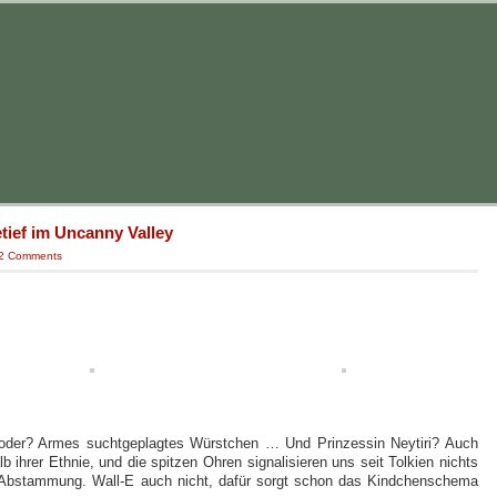
tief im Uncanny Valley
2 Comments
 oder? Armes suchtgeplagtes Würstchen … Und Prinzessin Neytiri? Auch
lb ihrer Ethnie, und die spitzen Ohren signalisieren uns seit Tolkien nichts
e Abstammung. Wall-E auch nicht, dafür sorgt schon das Kindchenschema