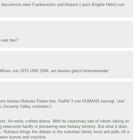
dazunimmt wäre Frankenstein und Alraune ( auch Brigitte Helm) von
n war das?
Wives von 1975 UND 2004, am besten gleich hintereinander.
 vom kleinen Roboter Fieber hier, Staffel 3 von HUMANS besorgt. Und
s Uncanny Valley schreiten:)
ts. An eerily crafted drama. With its cautionary tale of robots taking on
 newcomer hardly is pioneering new fantasy territory. But what it does,
ic. Humans brings the debate to the suburban family level and pulls off a
etween human and machine.