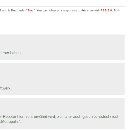
and is filed under "
Blog
". You can follow any responses to this entry with
RSS 2.0
. Both
immer haben.
ftwerk.
er Roboter hier nicht erwähnt wird, zumal er auch geschlechtstechnisch
„Metropolis“.