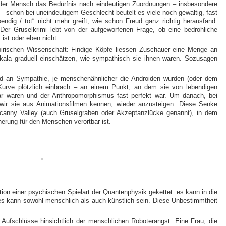
t der Mensch das Bedürfnis nach eindeutigen Zuordnungen – insbesondere
 – schon bei uneindeutigem Geschlecht beutelt es viele noch gewaltig, fast
ndig / tot“ nicht mehr greift, wie schon Freud ganz richtig herausfand.
Der Gruselkrimi lebt von der aufgeworfenen Frage, ob eine bedrohliche
ist oder eben nicht.
rischen Wissenschaft: Findige Köpfe liessen Zuschauer eine Menge an
Skala graduell einschätzen, wie sympathisch sie ihnen waren. Sozusagen
ad an Sympathie, je menschenähnlicher die Androiden wurden (oder dem
Kurve plötzlich einbrach – an einem Punkt, an dem sie von lebendigen
 waren und der Anthropomorphismus fast perfekt war. Um danach, bei
 wir sie aus Animationsfilmen kennen, wieder anzusteigen. Diese Senke
canny Valley (auch Gruselgraben oder Akzeptanzlücke genannt), in dem
herung für den Menschen verortbar ist.
tion einer psychischen Spielart der Quantenphysik gekettet: es kann in die
 es kann sowohl menschlich als auch künstlich sein. Diese Unbestimmtheit
r Aufschlüsse hinsichtlich der menschlichen Roboterangst: Eine Frau, die