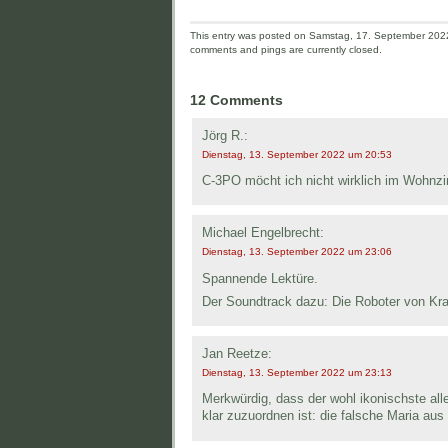
This entry was posted on Samstag, 17. September 2022 
comments and pings are currently closed.
12 Comments
Jörg R.:
Dienstag, 13. September 2022 um 20:53
C-3PO möcht ich nicht wirklich im Wohnz
Michael Engelbrecht:
Dienstag, 13. September 2022 um 23:06
Spannende Lektüre.
Der Soundtrack dazu: Die Roboter von Kra
Jan Reetze:
Dienstag, 13. September 2022 um 23:13
Merkwürdig, dass der wohl ikonischste all
klar zuzuordnen ist: die falsche Maria aus 