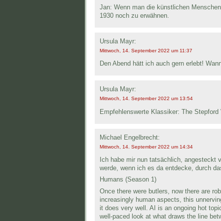
Jan: Wenn man die künstlichen Menschen 
1930 noch zu erwähnen.
Ursula Mayr:
Mittwoch, 14. September 2022 um 11:37
Den Abend hätt ich auch gern erlebt! Wan
Ursula Mayr:
Mittwoch, 14. September 2022 um 13:54
Empfehlenswerte Klassiker: The Stepford 
Michael Engelbrecht:
Mittwoch, 14. September 2022 um 14:34
Ich habe mir nun tatsächlich, angesteckt
werde, wenn ich es da entdecke, durch da
Humans (Season 1)
Once there were butlers, now there are robo
increasingly human aspects, this unnerving
it does very well. AI is an ongoing hot top
well-paced look at what draws the line b