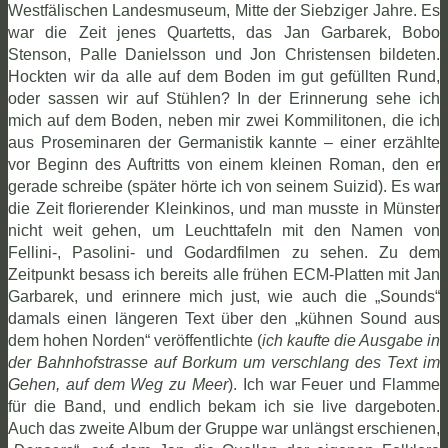
Westfälischen Landesmuseum, Mitte der Siebziger Jahre. Es
war die Zeit jenes Quartetts, das Jan Garbarek, Bobo
Stenson, Palle Danielsson und Jon Christensen bildeten.
Hockten wir da alle auf dem Boden im gut gefüllten Rund,
oder sassen wir auf Stühlen? In der Erinnerung sehe ich
mich auf dem Boden, neben mir zwei Kommilitonen, die ich
aus Proseminaren der Germanistik kannte – einer erzählte
vor Beginn des Auftritts von einem kleinen Roman, den er
gerade schreibe (später hörte ich von seinem Suizid). Es war
die Zeit florierender Kleinkinos, und man musste in Münster
nicht weit gehen, um Leuchttafeln mit den Namen von
Fellini-, Pasolini- und Godardfilmen zu sehen. Zu dem
Zeitpunkt besass ich bereits alle frühen ECM-Platten mit Jan
Garbarek, und erinnere mich just, wie auch die „Sounds“
damals einen längeren Text über den „kühnen Sound aus
dem hohen Norden“ veröffentlichte (
ich kaufte die Ausgabe in
der Bahnhofstrasse auf Borkum um verschlang des Text im
Gehen, auf dem Weg zu Meer
). Ich war Feuer und Flamme
für die Band, und endlich bekam ich sie live dargeboten.
Auch das zweite Album der Gruppe war unlängst erschienen,