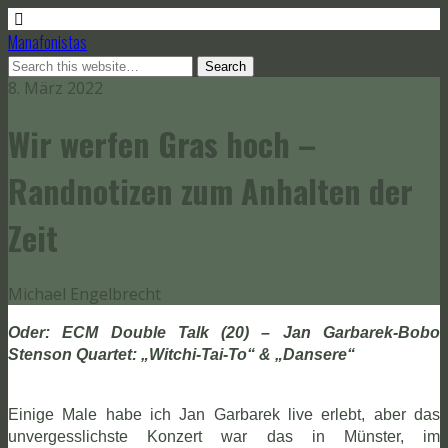
Manafonistas
8. März 2022
Wir werfen Gras hoch –
Randnotizen zum Anhalten der
Zeit
Michael Engelbrecht
Oder: ECM Double Talk (20) – Jan Garbarek-Bobo
Stenson Quartet: „Witchi-Tai-To“ & „Dansere“
Einige Male habe ich Jan Garbarek live erlebt, aber das
unvergesslichste Konzert war das in Münster, im