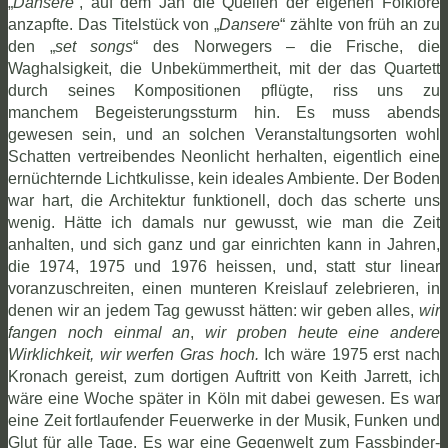
„
Dansere
“, auf dem Jan die Quellen der eigenen Folklore
anzapfte. Das Titelstück von „
Dansere
“ zählte von früh an zu
den „
set songs
“ des Norwegers – die Frische, die
Waghalsigkeit, die Unbekümmertheit, mit der das Quartett
durch seines Kompositionen pflügte, riss uns zu
manchem Begeisterungssturm hin. Es muss abends
gewesen sein, und an solchen Veranstaltungsorten wohl
Schatten vertreibendes Neonlicht herhalten, eigentlich eine
ernüchternde Lichtkulisse, kein ideales Ambiente. Der Boden
war hart, die Architektur funktionell, doch das scherte uns
wenig. Hätte ich damals nur gewusst, wie man die Zeit
anhalten, und sich ganz und gar einrichten kann in Jahren,
die 1974, 1975 und 1976 heissen, und, statt stur linear
voranzuschreiten, einen munteren Kreislauf zelebrieren, in
denen wir an jedem Tag gewusst hätten: wir geben alles,
wir
fangen noch einmal an
,
wir proben heute eine andere
Wirklichkeit, wir werfen Gras hoch.
Ich wäre 1975 erst nach
Kronach gereist, zum dortigen Auftritt von Keith Jarrett, ich
wäre eine Woche später in Köln mit dabei gewesen. Es war
eine Zeit fortlaufender Feuerwerke in der Musik, Funken und
Glut für alle Tage. Es war eine Gegenwelt zum Fassbinder-