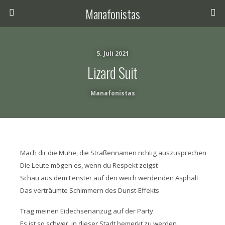
Manafonistas
5. Juli 2021
Lizard Suit
Manafonistas
Mach dir die Mühe, die Straßennamen richtig auszusprechen
Die Leute mögen es, wenn du Respekt zeigst
Schau aus dem Fenster auf den weich werdenden Asphalt
Das verträumte Schimmern des Dunst-Effekts
Trag meinen Eidechsenanzug auf der Party
Es ist so schwer, in dieser Stadt bemerkt zu werden