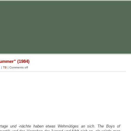
Summer“ (1984)
g
|
TB
|
Comments off
rtage und -nächte haben etwas Wehmütiges an sich. The Boys of