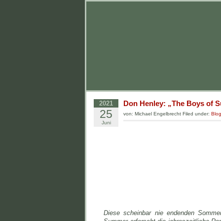
Don Henley: „The Boys of 
2021
25
von: Michael Engelbrecht Filed under:
Blo
Juni
Diese scheinbar nie endenden Somme