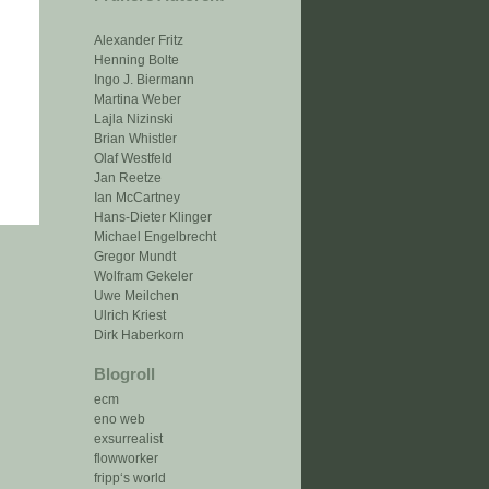
Alexander Fritz
Henning Bolte
Ingo J. Biermann
Martina Weber
Lajla Nizinski
Brian Whistler
Olaf Westfeld
Jan Reetze
Ian McCartney
Hans-Dieter Klinger
Michael Engelbrecht
Gregor Mundt
Wolfram Gekeler
Uwe Meilchen
Ulrich Kriest
Dirk Haberkorn
Blogroll
ecm
eno web
exsurrealist
flowworker
fripp‘s world