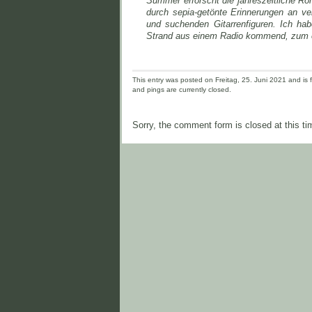
Summer erforscht die jahreszeitliche R
durch sepia-getönte Erinnerungen an v
und suchenden Gitarrenfiguren. Ich ha
Strand aus einem Radio kommend, zum ers
This entry was posted on Freitag, 25. Juni 2021 and is f
and pings are currently closed.
Sorry, the comment form is closed at this ti