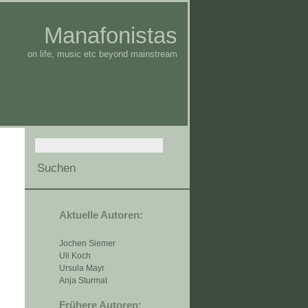
Manafonistas
on life, music etc beyond mainstream
Aktuelle Autoren:
Jochen Siemer
Uli Koch
Ursula Mayr
Anja Sturmat
Frühere Autoren: