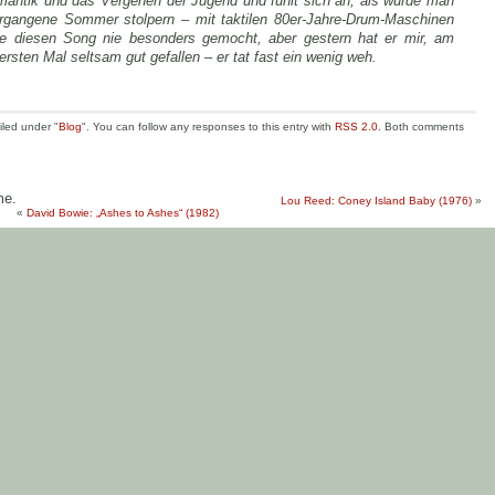
omantik und das Vergehen der Jugend und fühlt sich an, als würde man
ergangene Sommer stolpern – mit taktilen 80er-Jahre-Drum-Maschinen
be diesen Song nie besonders gemocht, aber gestern hat er mir, am
ten Mal seltsam gut gefallen – er tat fast ein wenig weh.
iled under "
Blog
". You can follow any responses to this entry with
RSS 2.0
. Both comments
me.
Lou Reed: Coney Island Baby (1976)
»
«
David Bowie: „Ashes to Ashes“ (1982)