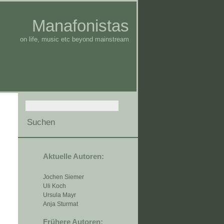
Manafonistas
on life, music etc beyond mainstream
Aktuelle Autoren:
Jochen Siemer
Uli Koch
Ursula Mayr
Anja Sturmat
Frühere Autoren: