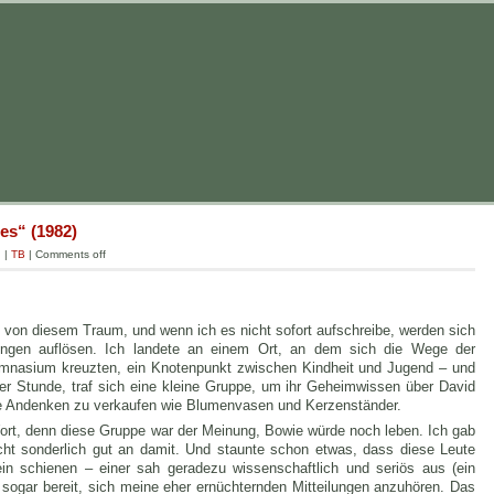
es“ (1982)
g
|
TB
|
Comments off
en von diesem Traum, und wenn ich es nicht sofort aufschreibe, werden sich
erungen auflösen. Ich landete an einem Ort, an dem sich die Wege der
mnasium kreuzten, ein Knotenpunkt zwischen Kindheit und Jugend – und
her Stunde, traf sich eine kleine Gruppe, um ihr Geheimwissen über David
ne Andenken zu verkaufen wie Blumenvasen und Kerzenständer.
Wort, denn diese Gruppe war der Meinung, Bowie würde noch leben.
Ich gab
cht sonderlich gut an damit. Und staunte schon etwas, dass diese Leute
ein schienen – einer sah geradezu wissenschaftlich und seriös aus (ein
 sogar bereit, sich meine eher ernüchternden Mitteilungen anzuhören. Das