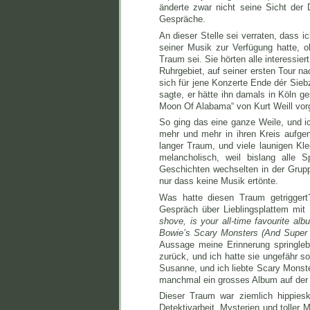
änderte zwar nicht seine Sicht der
Gespräche.
An dieser Stelle sei verraten, dass
seiner Musik zur Verfügung hatte,
Traum sei. Sie hörten alle interessiert
Ruhrgebiet, auf seiner ersten Tour 
sich für jene Konzerte Ende dér Sieb
sagte, er hätte ihn damals in Köln g
Moon Of Alabama“ von Kurt Weill vor
So ging das eine ganze Weile, und i
mehr und mehr in ihren Kreis aufg
langer Traum, und viele launigen Kle
melancholisch, weil bislang alle 
Geschichten wechselten in der Grupp
nur dass keine Musik ertönte.
Was hatte diesen Traum getriggert
Gespräch über Lieblingsplattem mit
shove, is your all-time favourite al
Bowie’s Scary Monsters (And Super
Aussage meine Erinnerung springle
zurück, und ich hatte sie ungefähr s
Susanne, und ich liebte Scary Monste
manchmal ein grosses Album auf der S
Dieser Traum war ziemlich hippies
Detektivarbeit, Mysterien und toller 