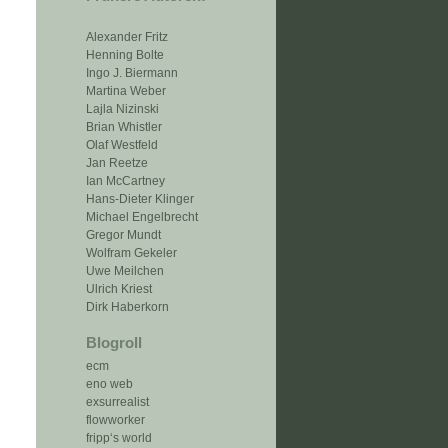
Alexander Fritz
Henning Bolte
Ingo J. Biermann
Martina Weber
Lajla Nizinski
Brian Whistler
Olaf Westfeld
Jan Reetze
Ian McCartney
Hans-Dieter Klinger
Michael Engelbrecht
Gregor Mundt
Wolfram Gekeler
Uwe Meilchen
Ulrich Kriest
Dirk Haberkorn
Blogroll
ecm
eno web
exsurrealist
flowworker
fripp‘s world