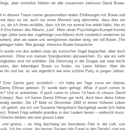
 Dinge, aber immerhin führten wir alle zusammen intensive David Bowie-
 ich in diesem Traum meine gesammelten realen
Erfahrungen mit Bowie und
 ohne dass es mir auch nur einen Moment lang dämmerte, dass dies ein
 zu, als ich ihnen erzählte, dass ich ihn nur einmal live erlebt hätte, hier im
nach Erscheinen des Albums „Low“. Mein neuer Psychologen-Kumpel konnte
ziger Jahre (und das zugehörige Live-Album) nicht sonderlich erwärmen (er
esehen), aber wir waren uns wenigstenes darüber einig, wie toll Bowie „The
getragen hatte. Wie gesagt, intensive Bowie-Gespräche.
ch wurde von den andern zwar als komischer Vogel begrachtet, aber doch
enommen. Ohne von meinen Standpunkten abzuweichen. Es war ein sehr
inigkeiten sind mir entfallen. Die Stimmung in der Gruppe war zwar leicht
Spuren, den lebendigen Bowie zu finden, ins Leere führten. Aber die
e hin und her, es war eigentlich wie eine schöne Party in jungen Jahren,
? Eine Sache ganz sicherlich – ich hatte am Tage zuvor ein kleines
 Danny Elfman gelesen. Er wurde darin gefragt:
What, if push comes to
bum?
Und er antwortete:
If push came to shove I’d have to choose David
 Creeps)
. Nun, ich kenne Danny Elfman gar nicht, doch liess diese kühne
bendig werden. Die LP blieb im Dezember 1982 in einem früheren Leben
o oft gehört, wie ich von Susanne Hengstbach flachgelegt wurde (ich liebte
rs). Robert Fripp wirbelte grandios in den Liedern herum – vielleicht muss
trecke bleiben wie eine grosse Liebe.
k und groovy – es hing durchweg ein beonderes Flair in der Luft, von
Musik. Ich bin sicher, die besten Sachen (die Engel in den Details) sind mir