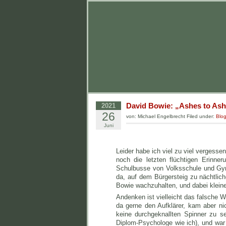
David Bowie: „Ashes to Ash
2021
26
von: Michael Engelbrecht Filed under:
Blo
Juni
Leider habe ich viel zu viel vergess
noch die letzten flüchtigen Erinn
Schulbusse von Volksschule und Gy
da, auf dem Bürgersteig zu nächtlic
Bowie wachzuhalten, und dabei klei
Andenken ist vielleicht das falsche 
da gerne den Aufklärer, kam aber ni
keine durchgeknallten Spinner zu s
Diplom-Psychologe wie ich), und war